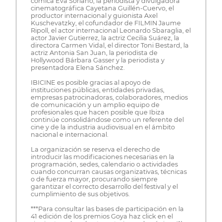
cómica Eva Soriano, la periodista y divulgadora
cinematográfica Cayetana Guillén-Cuervo, el
productor internacional y guionista Axel
Kuschevatzky, el cofundador de FILMIN Jaume
Ripoll, el actor internacional Leonardo Sbaraglia, el
actor Javier Gutierrez, la actriz Cecilia Suárez, la
directora Carmen Vidal, el director Toni Bestard, la
actriz Antonia San Juan, la periodista de
Hollywood Bárbara Gasser y la periodista y
presentadora Elena Sánchez.
IBICINE es posible gracias al apoyo de
instituciones públicas, entidades privadas,
empresas patrocinadoras, colaboradores, medios
de comunicación y un amplio equipo de
profesionales que hacen posible que Ibiza
continúe consolidándose como un referente del
cine y de la industria audiovisual en el ámbito
nacional e internacional.
La organización se reserva el derecho de
introducir las modificaciones necesarias en la
programación, sedes, calendario o actividades
cuando concurran causas organizativas, técnicas
o de fuerza mayor, procurando siempre
garantizar el correcto desarrollo del festival y el
cumplimiento de sus objetivos.
***Para consultar las bases de participación en la
41 edición de los premios Goya haz click en el