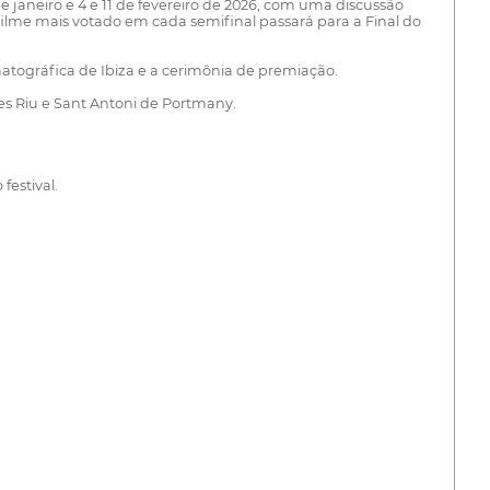
de janeiro e 4 e 11 de fevereiro de 2026, com uma discussão
 filme mais votado em cada semifinal passará para a Final do
ematográfica de Ibiza e a cerimônia de premiação.
des Riu e Sant Antoni de Portmany.
estival.