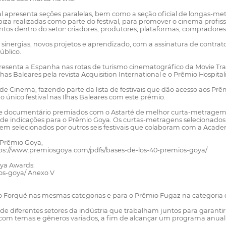
val apresenta seções paralelas, bem como a seção oficial de longas-m
iza realizadas como parte do festival, para promover o cinema profiss
ntos dentro do setor: criadores, produtores, plataformas, compradores,
sinergias, novos projetos e aprendizado, com a assinatura de contrato
úblico.
presenta a Espanha nas rotas de turismo cinematográfico da Movie Tra
as Baleares pela revista Acquisition International e o Prêmio Hospitali
e Cinema, fazendo parte da lista de festivais que dão acesso aos Prê
 único festival nas Ilhas Baleares com este prêmio.
ão e documentário premiados com o Astarté de melhor curta-metragem
de indicações para o Prêmio Goya. Os curtas-metragens selecionados n
orem selecionados por outros seis festivais que colaboram com a Academ
o Prêmio Goya,
https://www.premiosgoya.com/pdfs/bases-de-los-40-premios-goya/
oya Awards:
os-goya/ Anexo V
rêmio Forqué nas mesmas categorias e para o Prêmio Fugaz na categori
 de diferentes setores da indústria que trabalham juntos para garanti
de, com temas e gêneros variados, a fim de alcançar um programa anua