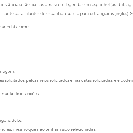
cunstância serão aceitas obras sem legendas em espanhol (ou dublagem,
vel tanto para falantes de espanhol quanto para estrangeiros (inglês)
 materiais como:
ilmagem.
ais solicitados, pelos meios solicitados e nas datas solicitadas, ele p
hamada de inscrições:
tagens deles.
eriores, mesmo que não tenham sido selecionadas.