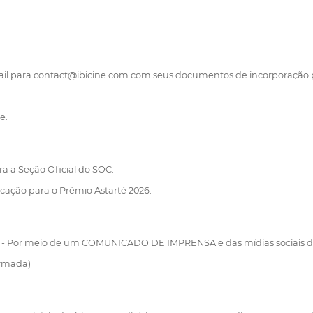
mail para contact@ibicine.com com seus documentos de incorporação p
e.
 a Seção Oficial do SOC.
ação para o Prêmio Astarté 2026.
Por meio de um COMUNICADO DE IMPRENSA e das mídias sociais do fe
irmada)