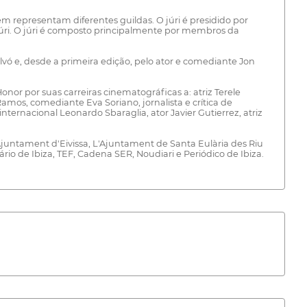
m representam diferentes guildas. O júri é presidido por
 júri. O júri é composto principalmente por membros da
lvó e, desde a primeira edição, pelo ator e comediante Jon
r por suas carreiras cinematográficas a: atriz Terele
Ramos, comediante Eva Soriano, jornalista e crítica de
ternacional Leonardo Sbaraglia, ator Javier Gutierrez, atriz
; L'Ajuntament d'Eivissa, L'Ajuntament de Santa Eulària des Riu
o de Ibiza, TEF, Cadena SER, Noudiari e Periódico de Ibiza.