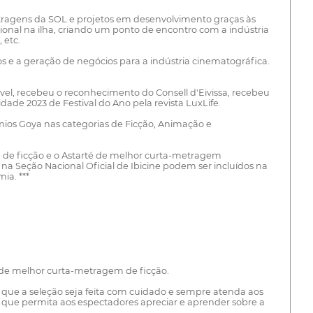
etragens da SOL e projetos em desenvolvimento graças às
ional na ilha, criando um ponto de encontro com a indústria
 etc.
s e a geração de negócios para a indústria cinematográfica.
vel, recebeu o reconhecimento do Consell d'Eivissa, recebeu
dade 2023 de Festival do Ano pela revista LuxLife.
mios Goya nas categorias de Ficção, Animação e
 de ficção e o Astarté de melhor curta-metragem
a Seção Nacional Oficial de Ibicine podem ser incluídos na
ia. ***
a de melhor curta-metragem de ficção.
r que a seleção seja feita com cuidado e sempre atenda aos
l que permita aos espectadores apreciar e aprender sobre a