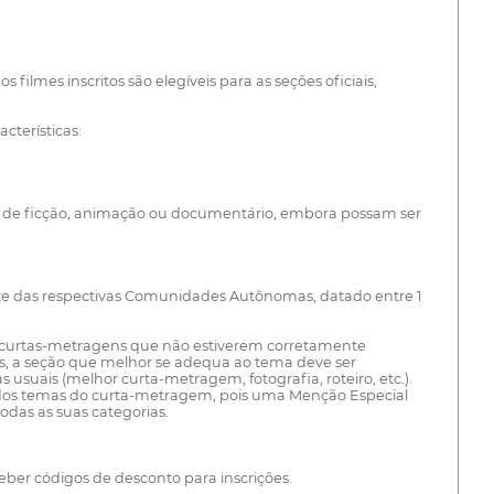
ilmes inscritos são elegíveis para as seções oficiais,
cterísticas:
m de ficção, animação ou documentário, embora possam ser
ente das respectivas Comunidades Autônomas, datado entre 1
os curtas-metragens que não estiverem corretamente
es, a seção que melhor se adequa ao tema deve ser
 usuais (melhor curta-metragem, fotografia, roteiro, etc.).
e dos temas do curta-metragem, pois uma Menção Especial
odas as suas categorias.
eber códigos de desconto para inscrições.