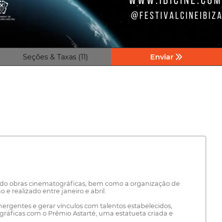
Seções & Taxas (11)
Enviar
ndo obras cinematográficas, bem como a organização de
e realizado entre janeiro e abril.
mergentes e gerar vínculos com talentos estabelecidos,
ráficas com o Prêmio Astarté, uma estatueta criada e