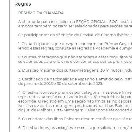
Regras
RESUMO DA CHAMADA
A chamada para inscrições na SEÇÃO OFICIAL - SOC - está agor
embora também possam ser selecionados para seções paral
Os participantes da 9ª edição do Festival de Cinema Ibicine
1. Os participantes que desejam concorrer ao Prêmio Goya
lendo essas regras, consulte as regras da Academia e cumpra
Os curtas-metragens que não atendam a esses requisitos n
selecionados para o Ibicine e concorrer aos outros prêmios co
2. Duração máxima dos curtas-metragens: 30 minutos (incluin
3. Certificado de nacionalidade espanhola emitido pelo In
de janeiro de 2023 e 30 de setembro de 2025.
4. O festival concede prêmios por categoria, mas exibe fi
registrados na seção correspondente serão excluídos da par
escolhida. O registro em uma seção não limita as indicações;
No caso de curtas-metragens produzidos nas Ilhas Baleare
do júri de Melhor Curta-Metragem Balear pode ser concedida
5. Os criadores das Ilhas Baleares devem certificar que são r
6. Distribuidores, associações e escolas que solicitam isen