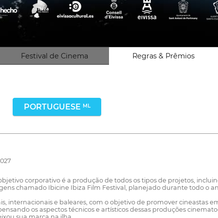
Festival de Cinema
Regras & Prêmios
PORTUGUESE
ML
2027
vo corporativo é a produção de todos os tipos de projetos, inclui
gens chamado Ibicine Ibiza Film Festival, planejado durante todo o ano 
is, internacionais e baleares, com o objetivo de promover cineastas e
nsando os aspectos técnicos e artísticos dessas produções cinematog
xou sua marca na ilha.