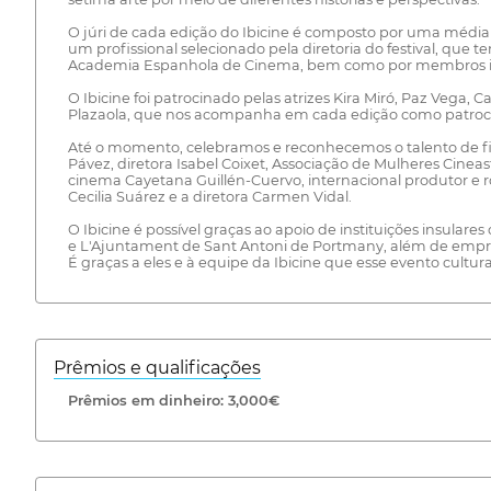
O júri de cada edição do Ibicine é composto por uma média d
um profissional selecionado pela diretoria do festival, que
Academia Espanhola de Cinema, bem como por membros in
O Ibicine foi patrocinado pelas atrizes Kira Miró, Paz Vega,
Plazaola, que nos acompanha em cada edição como patrocinad
Até o momento, celebramos e reconhecemos o talento de figu
Pávez, diretora Isabel Coixet, Associação de Mulheres Cineast
cinema Cayetana Guillén-Cuervo, internacional produtor e rot
Cecilia Suárez e a diretora Carmen Vidal.
O Ibicine é possível graças ao apoio de instituições insulares
e L'Ajuntament de Sant Antoni de Portmany, além de empresa
É graças a eles e à equipe da Ibicine que esse evento cultur
Prêmios e qualificações
Prêmios em dinheiro: 3,000€