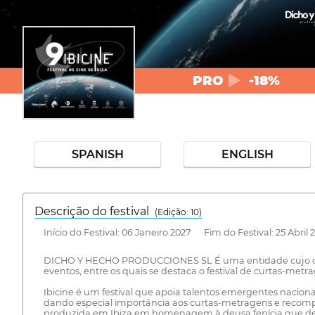
PRO
-18%
SPANISH
ENGLISH
Descrição do festival
(Edição: 10)
Início do Festival: 06 Janeiro 2027 Fim do Festival: 25 Abril 
DICHO Y HECHO PRODUCCIONES SL É uma entidade cujo objeti
eventos, entre os quais se destaca o festival de curtas-metra
Ibicine é um festival que apoia talentos emergentes naciona
dando especial importância aos curtas-metragens e recompe
produzida em Ibiza em homenagem à deusa fenícia que dei