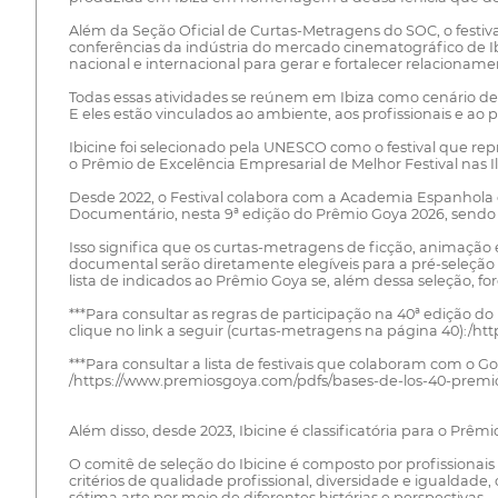
Além da Seção Oficial de Curtas-Metragens do SOC, o festi
conferências da indústria do mercado cinematográfico de Ib
nacional e internacional para gerar e fortalecer relacioname
Todas essas atividades se reúnem em Ibiza como cenário de 
E eles estão vinculados ao ambiente, aos profissionais e ao p
Ibicine foi selecionado pela UNESCO como o festival que re
o Prêmio de Excelência Empresarial de Melhor Festival nas Ilh
Desde 2022, o Festival colabora com a Academia Espanhola d
Documentário, nesta 9ª edição do Prêmio Goya 2026, sendo o
Isso significa que os curtas-metragens de ficção, animaç
documental serão diretamente elegíveis para a pré-seleção 
lista de indicados ao Prêmio Goya se, além dessa seleção, f
***Para consultar as regras de participação na 40ª edição d
clique no link a seguir (curtas-metragens na página 40):/
***Para consultar a lista de festivais que colaboram com o G
/https://www.premiosgoya.com/pdfs/bases-de-los-40-premi
Além disso, desde 2023, Ibicine é classificatória para o P
O comitê de seleção do Ibicine é composto por profissionais
critérios de qualidade profissional, diversidade e igualda
sétima arte por meio de diferentes histórias e perspectivas.