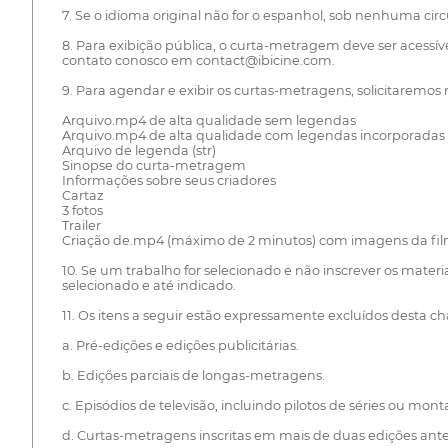
7. Se o idioma original não for o espanhol, sob nenhuma cir
8. Para exibição pública, o curta-metragem deve ser acessí
contato conosco em contact@ibicine.com.
9. Para agendar e exibir os curtas-metragens, solicitaremos
Arquivo.mp4 de alta qualidade sem legendas
Arquivo.mp4 de alta qualidade com legendas incorporadas
Arquivo de legenda (str)
Sinopse do curta-metragem
Informações sobre seus criadores
Cartaz
3 fotos
Trailer
Criação de.mp4 (máximo de 2 minutos) com imagens da f
10. Se um trabalho for selecionado e não inscrever os materi
selecionado e até indicado.
11. Os itens a seguir estão expressamente excluídos desta c
a. Pré-edições e edições publicitárias.
b. Edições parciais de longas-metragens.
c. Episódios de televisão, incluindo pilotos de séries ou mon
d. Curtas-metragens inscritas em mais de duas edições ant