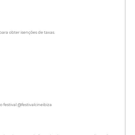
ara obter isenções de taxas.
stival @festivalcineibiza