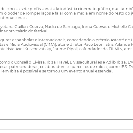
e cinco a sete profissionais da indústria cinematográfica, que també
 tem o poder de romper laços e falar com a mídia em nome do resto do
ternacionais.
 Cayetana Guillén-Cuervo, Nadia de Santiago, Inma Cuevas e Michelle Ca
or vitalício do festival.
ras espanholas e internacionais, concedendo o prêmio Astarté de Hono
as e Mídia Audiovisual (CIMA), ator e diretor Paco León, atriz Yolanda 
eirista Axel Kuschevatzky, Jaume Ripoll, cofundador da FILMIN, ator in
 como o Consell d'Eivissa, Ibiza Travel, Eivissacultural.es e Adlib Ibiza
s patrocinadoras, colaboradores e parceiros de mídia, como IB3, Diári
al em Ibiza é possível e se tornou um evento anual essencial.