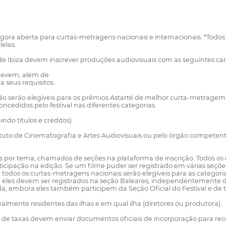
a aberta para curtas-metragens nacionais e internacionais. *Todos os f
elas.
 de Ibiza devem inscrever produções audiovisuais com as seguintes cara
 devem, além de
 seus requisitos.
ão serão elegíveis para os prêmios Astarté de melhor curta-metrage
ncedidos pelo festival nas diferentes categorias.
do títulos e créditos)
stituto de Cinematografia e Artes Audiovisuais ou pelo órgão compet
lmes por tema, chamados de seções na plataforma de inscrição. Todos 
ticipação na edição. Se um filme puder ser registrado em várias seçõ
 todos os curtas-metragens nacionais serão elegíveis para as categorias
s, eles devem ser registrados na seção Baleares, independentement
, embora eles também participem da Seção Oficial do Festival e de t
ealmente residentes das ilhas e em qual ilha (diretores ou produtora).
ção de taxas devem enviar documentos oficiais de incorporação para rec