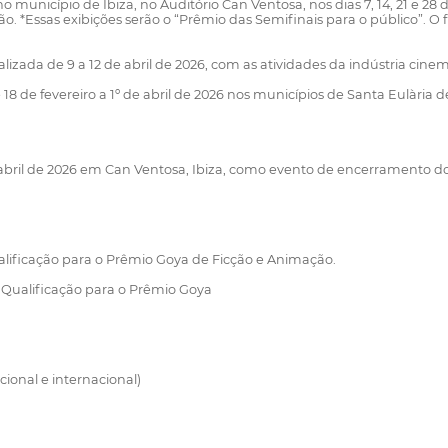
o município de Ibiza, no Auditório Can Ventosa, nos dias 7, 14, 21 e 28 
. *Essas exibições serão o “Prêmio das Semifinais para o público”. O
ealizada de 9 a 12 de abril de 2026, com as atividades da indústria cin
18 de fevereiro a 1º de abril de 2026 nos municípios de Santa Eulària 
bril de 2026 em Can Ventosa, Ibiza, como evento de encerramento do f
alificação para o Prêmio Goya de Ficção e Animação.
Qualificação para o Prêmio Goya
ional e internacional)