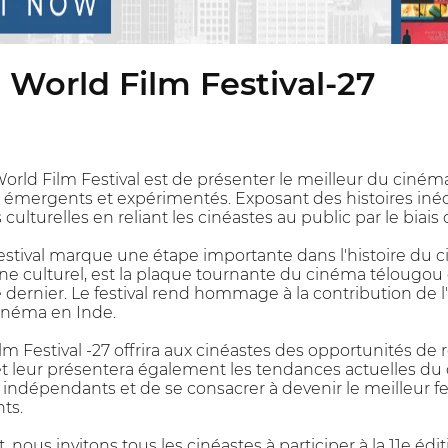
n World Film Festival-27
 World Film Festival est de présenter le meilleur du ciné
ts émergents et expérimentés. Exposant des histoires inédi
s culturelles en reliant les cinéastes au public par le b
Festival marque une étape importante dans l'histoire du
oine culturel, est la plaque tournante du cinéma télougo
e dernier. Le festival rend hommage à la contribution de
néma en Inde.
ilm Festival -27 offrira aux cinéastes des opportunités d
leur présentera également les tendances actuelles du ci
 indépendants et de se consacrer à devenir le meilleur fe
ts.
ous invitons tous les cinéastes à participer à la 11e édit