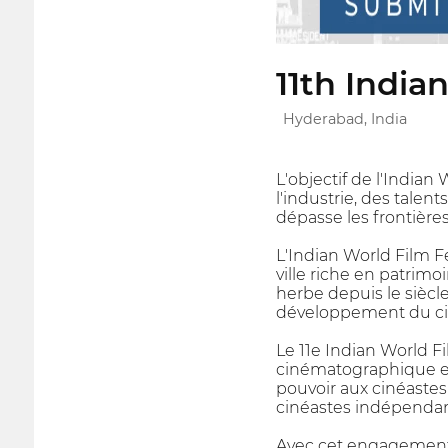
11th India
Hyderabad, India
L'objectif de l'Indian
l'industrie, des talen
dépasse les frontière
L'Indian World Film 
ville riche en patrim
herbe depuis le siècl
développement du ci
Le 11e Indian World F
cinématographique et 
pouvoir aux cinéastes
cinéastes indépendan
Avec cet engagement, n