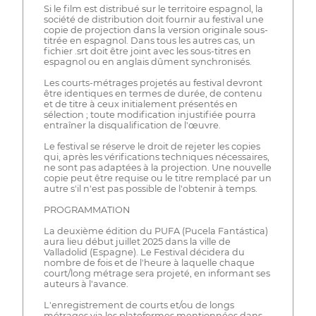
Si le film est distribué sur le territoire espagnol, la
société de distribution doit fournir au festival une
copie de projection dans la version originale sous-
titrée en espagnol. Dans tous les autres cas, un
fichier .srt doit être joint avec les sous-titres en
espagnol ou en anglais dûment synchronisés.
Les courts-métrages projetés au festival devront
être identiques en termes de durée, de contenu
et de titre à ceux initialement présentés en
sélection ; toute modification injustifiée pourra
entraîner la disqualification de l'œuvre.
Le festival se réserve le droit de rejeter les copies
qui, après les vérifications techniques nécessaires,
ne sont pas adaptées à la projection. Une nouvelle
copie peut être requise ou le titre remplacé par un
autre s'il n'est pas possible de l'obtenir à temps.
PROGRAMMATION
La deuxième édition du PUFA (Pucela Fantástica)
aura lieu début juillet 2025 dans la ville de
Valladolid (Espagne). Le Festival décidera du
nombre de fois et de l'heure à laquelle chaque
court/long métrage sera projeté, en informant ses
auteurs à l'avance.
L'enregistrement de courts et/ou de longs
métrages via les plateformes mentionnées dans