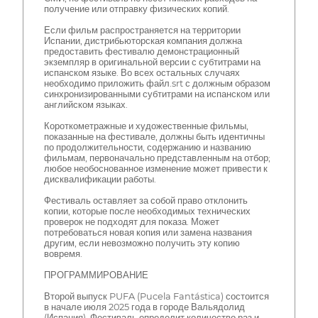
получение или отправку физических копий.
Если фильм распространяется на территории
Испании, дистрибьюторская компания должна
предоставить фестивалю демонстрационный
экземпляр в оригинальной версии с субтитрами на
испанском языке. Во всех остальных случаях
необходимо приложить файл.srt с должным образом
синхронизированными субтитрами на испанском или
английском языках.
Короткометражные и художественные фильмы,
показанные на фестивале, должны быть идентичны
по продолжительности, содержанию и названию
фильмам, первоначально представленным на отбор;
любое необоснованное изменение может привести к
дисквалификации работы.
Фестиваль оставляет за собой право отклонить
копии, которые после необходимых технических
проверок не подходят для показа. Может
потребоваться новая копия или замена названия
другим, если невозможно получить эту копию
вовремя.
ПРОГРАММИРОВАНИЕ
Второй выпуск PUFA (Pucela Fantástica) состоится
в начале июля 2025 года в городе Вальядолид
(Испания). Фестиваль определит количество раз и