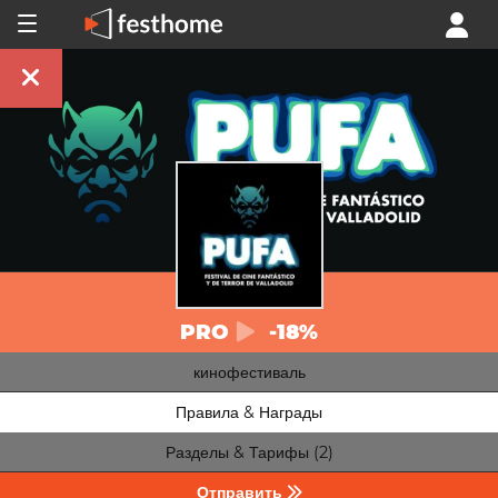
PRO
-18%
кинофестиваль
Правила & Награды
Разделы & Тарифы (2)
Отправить