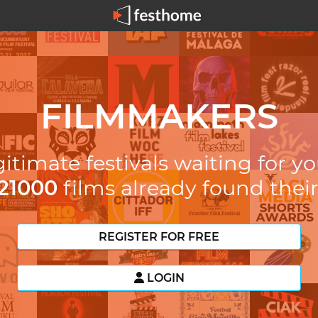
FILMMAKERS
itimate festivals waiting for yo
21000
films already found their
REGISTER FOR FREE
LOGIN