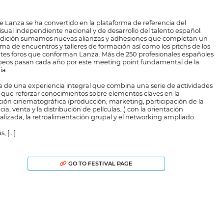
e Lanza se ha convertido en la plataforma de referencia del
isual independiente nacional y de desarrollo del talento español.
dición sumamos nuevas alianzas y adhesiones que completan un
ma de encuentros y talleres de formación así como los pitchs de los
ntes foros que conforman Lanza. Más de 250 profesionales españoles
peos pasan cada año por este meeting point fundamental de la
ia.
ta de una experiencia integral que combina una serie de actividades
s que reforzar conocimientos sobre elementos claves en la
ación cinematográfica (producción, marketing, participación de la
ia, venta y la distribución de películas…) con la orientación
alizada, la retroalimentación grupal y el networking ampliado.
 [...]
GO TO FESTIVAL PAGE