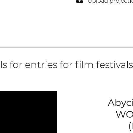
Upload projection
ls for entries for film festival
Abyc
WO