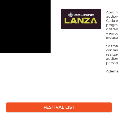
Abycin
audiov
Cada e
progra
difere
y euro
industr
Se tra
con la
realiz
audienc
person
Además,
FESTIVAL LIST