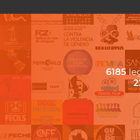
6185
leg
2