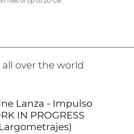
 files of up to 20 GB
s all over the world
ine Lanza - Impulso
RK IN PROGRESS
(Largometrajes)