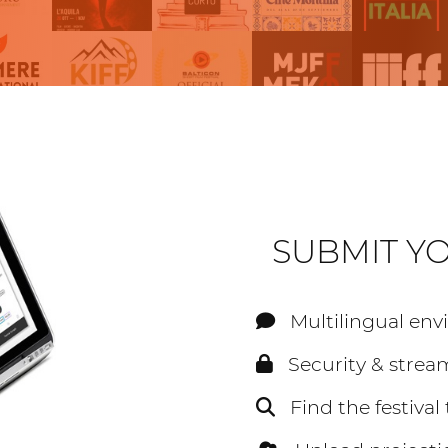
SUBMIT YO
Multilingual env
Security & stre
Find the festival t