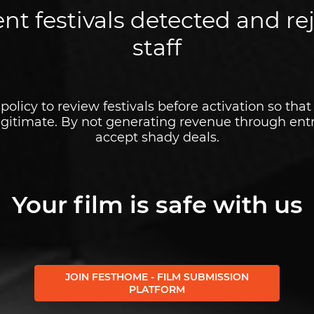
quality
nt festivals detected and r
staff
 policy to review festivals before activation so th
legitimate. By not generating revenue through entr
accept shady deals.
Your film is safe with us
JOIN FESTHOME - FILM SUBMISSION
PLATFORM