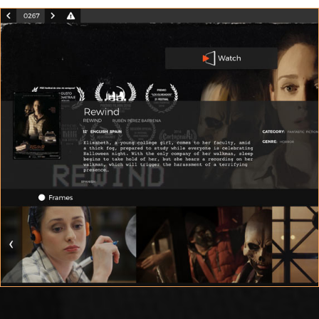
SCREENING ROOM
Present your film in the best possible streaming