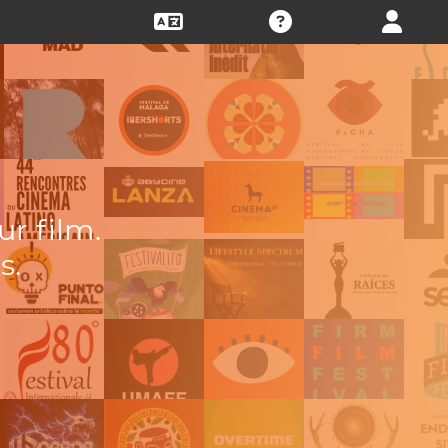
ur film.
s.