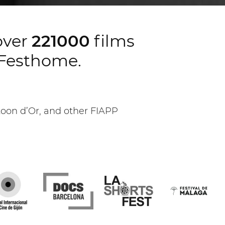
over
221000
films
e Festhome.
oon d’Or, and other FIAPP