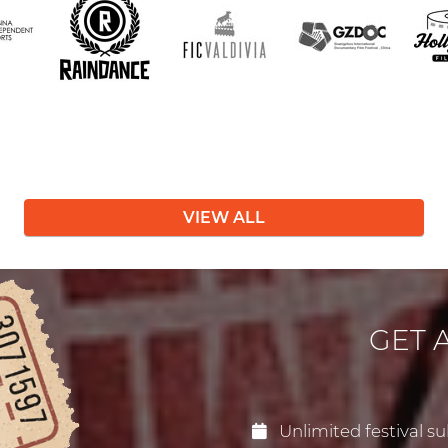
VIEW ALL
GET 
Unlimited festival su