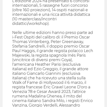
L'edizione 2024 ha presentato 6 concorsi
internazionali, 5 rassegne fuori concorso
(oltre 160 proiezioni), 14 ospiti nazionali e
internazionali e una ricca attività didattica
(10 masterclass/incontri
didattici/workshop).
Nelle ultime edizioni hanno preso parte ad
i-Fest Ospiti del calibro di: il Premio Oscar
Thomas Vinterberg, Peter Greenaway,
Stefania Sandrelli, il doppio premio Oscar
Paul Haggis, il grande regista polacco Lech
Majewski, la regista spagnola Inés Paris
(vincitrice di diversi premi Goya),
l'americana Heather Parisi (esclusiva
italiana) ed Ezio Greggio, il grande attore
italiano Giancarlo Giannini (esclusiva
italiana) che ha ricevuto una stella sulla
Walk of Fame di Hollywood il 6 marzo, il
regista francese Éric Gravel Leone D'oro a
Venezia 78 e Cesar Award 2023, l'attrice
rumena Madalina Ghenea, il mito del
cinema italiano Sandra Milo, i registi Enrico
Vanzina, Giorgio Verdelli, Alessandro