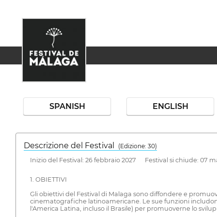
SPANISH
ENGLISH
Descrizione del Festival
( Edizione: 30)
Inizio del Festival: 26 febbraio 2027 Festival si chiude: 07 
1. OBIETTIVI
Gli obiettivi del Festival di Malaga sono diffondere e promuov
cinematografiche latinoamericane. Le sue funzioni includono l
l'America Latina, incluso il Brasile) per promuoverne lo svil