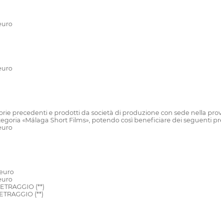
euro
euro
orie precedenti e prodotti da società di produzione con sede nella provi
tegoria «Málaga Short Films», potendo così beneficiare dei seguenti pr
euro
euro
euro
TRAGGIO (**)
TRAGGIO (**)