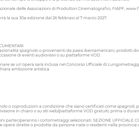
azionale delle Associazioni di Produttori Cinematografici, FIAPF, www.f
errà la sua 30a edizione dal 26 febbraio al 7 marzo 2027.
OCUMENTARI
nalità spagnolo o provenienti da paesi iberoamericani, prodotti dopo i
casione di eventi audiovisivi o su piattaforme VOD.
terminare se un'opera sarà inclusa nel Concorso Ufficiale di Lungometragg
hiara ambizione artistica.
lo o coproduzioni a condizione che siano certificati come spagnoli, pr
isione in chiaro o su siti web/piattaforme VOD gratuiti, prima o durante
 sezioni parteciperanno i cortometraggi selezionati: SEZIONE UFFI
re dirette o prodotte da persone nate o residenti nella provincia di 