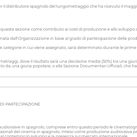
l distributore spagnolo del lungometraggio che ha ricevuto il maggio
 questa sezione come contributo ai costi di produzione e allo sviluppo di 
nata dall'Organizzazione in base al grado di partecipazione della prod
 categorie in cui viene assegnato, sarà determinato durante le prime pr
etraggi, dove il risultato sarà una decisione media (50%) tra una giuri
 da una giuria popolare; o alla Sezione Documentari Ufficiali, che ha un
DI PARTECIPAZIONE
udiovisive in spagnolo, comprese entro questo periodo le cinematograf
fessionali del cinema in spagnolo, inteso come produzione audiovisiva pr
al contempo lo sviluppo e la presenza sul mercato internazionale.