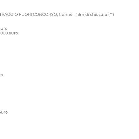
GGIO FUORI CONCORSO, tranne il film di chiusura (**)
euro
.000 euro
ro
euro