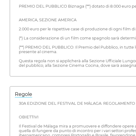
PREMIO DEL PUBBLICO Biznaga (**) dotato di 8.000 euro per i
AMERICA, SEZIONE AMERICA
2.000 euro per le rispettive case di produzione di ogni film di
(*) La considerazione di un film come spagnolo sarà determi
(**) PREMIO DEL PUBBLICO: Il Premio del Pubblico, in tutte le
presente al cinema.
Questa regola non si applicherà alla Sezione Ufficiale Lungom
del pubblico; alla Sezione Cinema Cocina, dove sarà assegnato
Regole
30A EDIZIONE DEL FESTIVAL DE MÁLAGA: REGOLAMENTO 
OBIETTIVI
Il Festival de Málaga mira a promuovere e diffondere opere a
quella di fungere da punto di incontro per i vari settori pro
iberoamericano, compresi Portogallo e Brasile, favorendone 