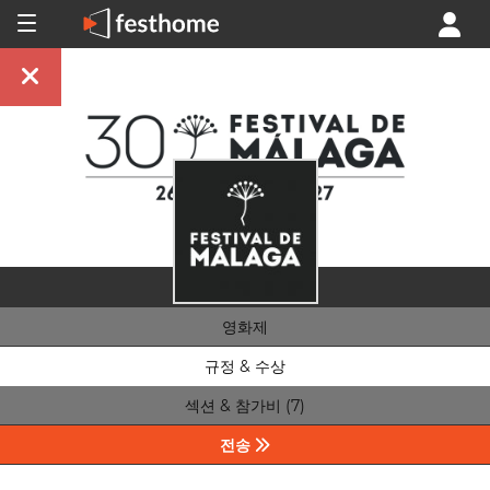
영화제
규정 & 수상
섹션 & 참가비 (7)
전송