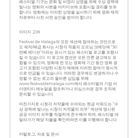
페스티벌 기구는 문화 및 비영리 상영을 위해 수상 경력에
빛나는 영화의 사본을 아카이브에 포함시킬 권리를 보유
합니다. 영화제는 이러한 상영을 실시하기 위해 영화 제작
자로부터 사전 서면 승인을 받아야 합니다.
이미지 고려
Festival de Málaga의 모든 섹션에 참여하는 것만으로
도 제작/배급 회사는 시청각 작품의 오프닝 크레딧에 “30
번째 에디션”이라는 표시가 있는 페스티벌 로고를 포함시
킬 수 있습니다. 이 로고와 캡션은 모든 언론 광고에도 포
함될 수 있으며, 영화제 전 또는 영화제 기간 동안 영화 광
고가 포함된 다양한 시청각 매체에 이러한 참여가 명시적
으로 언급될 수 있습니다. 어떠한 경우에도 변경하거나 수
정할 수 없는 로고의 올바른 삽입을 위해
www.festivaldemalaga.com에서 페스티벌의 기업 아
이덴티티 매뉴얼을 참조하거나 의심스러운 경우 조직에
문의할 수 있습니다.
마찬가지로 시청각 저작물에 수여되는 현금 어워드는 “수
상 경력에 빛나는 시청각 저작물의 의무” 섹션에 명시된
공공 이미지 의무를 적절하게 준수해야 하며, 페스티벌 데
말라가가 해당 지불을 확인하려면 이를 이행해야 합니다.
카탈로그, 자료 및 문서