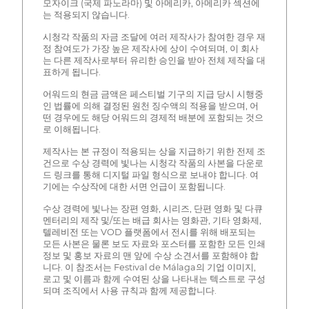
모자이크 (국제 파노라마) 및 아메리카, 아메리카 섹션에
는 적용되지 않습니다.
시청각 작품의 자금 조달에 여러 제작사가 참여한 경우 재
정 참여도가 가장 높은 제작사에 상이 수여되며, 이 회사
는 다른 제작사로부터 유리한 승인을 받아 전체 제작을 대
표하게 됩니다.
어워드의 현금 금액은 페스티벌 기구의 지급 당시 시행중
인 법률에 의해 결정된 원천 징수액의 적용을 받으며, 어
떤 경우에도 해당 어워드의 경제적 배분에 포함되는 것으
로 이해됩니다.
제작사는 본 규정이 적용되는 상을 지급하기 위한 전제 조
건으로 수상 경력에 빛나는 시청각 작품의 사본을 다운로
드 링크를 통해 디지털 파일 형식으로 보내야 합니다. 여
기에는 수상작에 대한 서면 언급이 포함됩니다.
수상 경력에 빛나는 장편 영화, 시리즈, 단편 영화 및 다큐
멘터리의 제작 및/또는 배급 회사는 영화관, 기타 영화제,
텔레비전 또는 VOD 플랫폼에서 전시를 위해 배포되는
모든 사본은 물론 보도 자료와 포스터를 포함한 모든 인쇄
정보 및 홍보 자료의 맨 앞에 수상 소견서를 포함해야 합
니다. 이 참조서는 Festival de Málaga의 기업 이미지,
로고 및 이름과 함께 수여된 상을 나타내는 텍스트로 구성
되며 조직에서 사용 규칙과 함께 제공합니다.