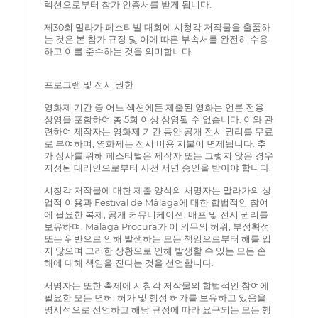
렉션으로부터 참가 인증서를 받게 됩니다.
제30회 말라가 페스티발 대회에 시청각 저작물을 출품하
는 것은 본 참가 규정 및 이에 따른 부속서를 완전히 수용
하고 이를 준수하는 것을 의미합니다.
프로그램 및 전시 권한
영화제 기간 중 어느 섹션에든 제출된 영화는 언론 전용
상영을 포함하여 총 5회 이상 상영될 수 없습니다. 이와 관
련하여 제작자는 영화제 기간 동안 공개 전시 권리를 무료
로 부여하며, 영화제는 전시 비용 지불이 면제됩니다. 추
가 심사를 위해 페스티벌은 제작자 또는 그렇지 않은 경우
지정된 대리인으로부터 사전 서면 승인을 받아야 합니다.
시청각 저작물에 대한 제출 양식의 서명자는 말라가의 상
업적 이용과 Festival de Málaga에 대한 합법적인 참여
에 필요한 복제, 공개 커뮤니케이션, 배포 및 전시 권리를
보유하며, Málaga Procura가 이 의무의 허위, 부정확성
또는 위반으로 인해 발생하는 모든 책임으로부터 해를 입
지 않으며 그러한 상황으로 인해 발생할 수 있는 모든 손
해에 대해 책임을 진다는 것을 선언합니다.
서명자는 또한 축제에 시청각 저작물의 합법적인 참여에
필요한 모든 면허, 허가 및 행정 허가를 보유하고 있음을
명시적으로 선언하고 해당 규정에 따라 요구되는 모든 행