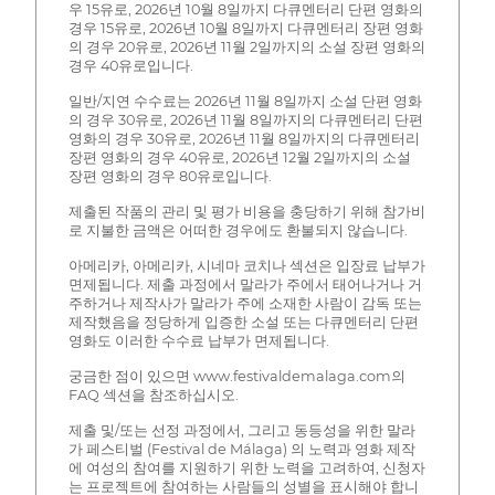
우 15유로, 2026년 10월 8일까지 다큐멘터리 단편 영화의
경우 15유로, 2026년 10월 8일까지 다큐멘터리 장편 영화
의 경우 20유로, 2026년 11월 2일까지의 소설 장편 영화의
경우 40유로입니다.
일반/지연 수수료는 2026년 11월 8일까지 소설 단편 영화
의 경우 30유로, 2026년 11월 8일까지의 다큐멘터리 단편
영화의 경우 30유로, 2026년 11월 8일까지의 다큐멘터리
장편 영화의 경우 40유로, 2026년 12월 2일까지의 소설
장편 영화의 경우 80유로입니다.
제출된 작품의 관리 및 평가 비용을 충당하기 위해 참가비
로 지불한 금액은 어떠한 경우에도 환불되지 않습니다.
아메리카, 아메리카, 시네마 코치나 섹션은 입장료 납부가
면제됩니다. 제출 과정에서 말라가 주에서 태어나거나 거
주하거나 제작사가 말라가 주에 소재한 사람이 감독 또는
제작했음을 정당하게 입증한 소설 또는 다큐멘터리 단편
영화도 이러한 수수료 납부가 면제됩니다.
궁금한 점이 있으면 www.festivaldemalaga.com의
FAQ 섹션을 참조하십시오.
제출 및/또는 선정 과정에서, 그리고 동등성을 위한 말라
가 페스티벌 (Festival de Málaga) 의 노력과 영화 제작
에 여성의 참여를 지원하기 위한 노력을 고려하여, 신청자
는 프로젝트에 참여하는 사람들의 성별을 표시해야 합니