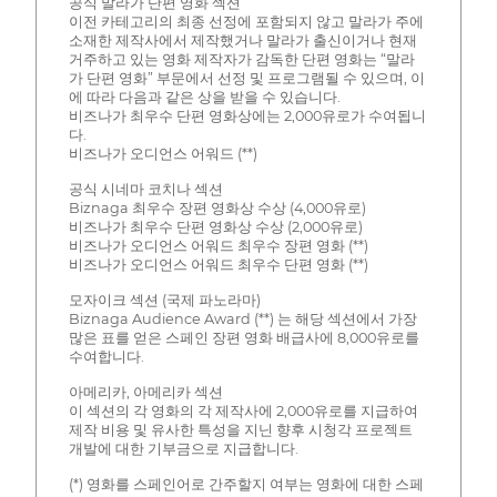
공식 말라가 단편 영화 섹션
이전 카테고리의 최종 선정에 포함되지 않고 말라가 주에
소재한 제작사에서 제작했거나 말라가 출신이거나 현재
거주하고 있는 영화 제작자가 감독한 단편 영화는 “말라
가 단편 영화” 부문에서 선정 및 프로그램될 수 있으며, 이
에 따라 다음과 같은 상을 받을 수 있습니다.
비즈나가 최우수 단편 영화상에는 2,000유로가 수여됩니
다.
비즈나가 오디언스 어워드 (**)
공식 시네마 코치나 섹션
Biznaga 최우수 장편 영화상 수상 (4,000유로)
비즈나가 최우수 단편 영화상 수상 (2,000유로)
비즈나가 오디언스 어워드 최우수 장편 영화 (**)
비즈나가 오디언스 어워드 최우수 단편 영화 (**)
모자이크 섹션 (국제 파노라마)
Biznaga Audience Award (**) 는 해당 섹션에서 가장
많은 표를 얻은 스페인 장편 영화 배급사에 8,000유로를
수여합니다.
아메리카, 아메리카 섹션
이 섹션의 각 영화의 각 제작사에 2,000유로를 지급하여
제작 비용 및 유사한 특성을 지닌 향후 시청각 프로젝트
개발에 대한 기부금으로 지급합니다.
(*) 영화를 스페인어로 간주할지 여부는 영화에 대한 스페