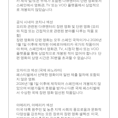
카 제작 및/또는 주제가 포함된 다큐멘터리 단편 영화로서
스페인에서 영화관, TV 또는 VOD 플랫폼에서 상업적으
로 개봉되지 않았습니다.
공식 시네마 코치나 섹션
요리와 관련된 다큐멘터리 장편 영화 및 단편 영화 (요리
와 직접 또는 간접적으로 관련된 분야를 다루는 작품 포
함)
장편 영화와 단편 영화는 모두 스페인 국적이거나 2026년
1월 1일 이후에 제작된 이베로아메리카 국가의 작품이어
야 하며, 스페인에서 영화관, TV, 시청각 행사 또는 VOD
플랫폼을 통해 상업적으로 개봉된 적이 없어야 합니다. 단
편 영화의 상영 시간은 30분을 초과할 수 없습니다.
모자이크 섹션 (국제 파노라마)
페스티벌에서 선택한 영화이며 일반 제출 절차에 포함되
지 않은 영화.
2026년 1월 1일 이후에 제작되어 스페인에서 개봉되지 않
았으며 비평가들의 호평을 받거나 다른 국제 페스티벌에
서 수상한 국제 장편 영화 엄선된 작품입니다.
아메리카, 아메리카 섹션
미국 대륙 원주민 및 농촌 지역 사회의 풍요로움과 문화적
다양성을 강조하는 모든 장르의 장편 영화 셀렉션. 미국,