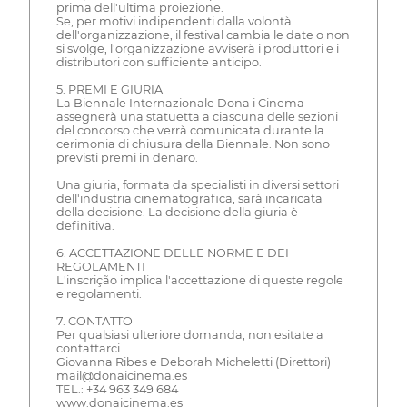
prima dell'ultima proiezione.
Se, per motivi indipendenti dalla volontà
dell'organizzazione, il festival cambia le date o non
si svolge, l'organizzazione avviserà i produttori e i
distributori con sufficiente anticipo.
5. PREMI E GIURIA
La Biennale Internazionale Dona i Cinema
assegnerà una statuetta a ciascuna delle sezioni
del concorso che verrà comunicata durante la
cerimonia di chiusura della Biennale. Non sono
previsti premi in denaro.
Una giuria, formata da specialisti in diversi settori
dell'industria cinematografica, sarà incaricata
della decisione. La decisione della giuria è
definitiva.
6. ACCETTAZIONE DELLE NORME E DEI
REGOLAMENTI
L'inscrição implica l'accettazione di queste regole
e regolamenti.
7. CONTATTO
Per qualsiasi ulteriore domanda, non esitate a
contattarci.
Giovanna Ribes e Deborah Micheletti (Direttori)
mail@donaicinema.es
TEL.: +34 963 349 684
www.donaicinema.es