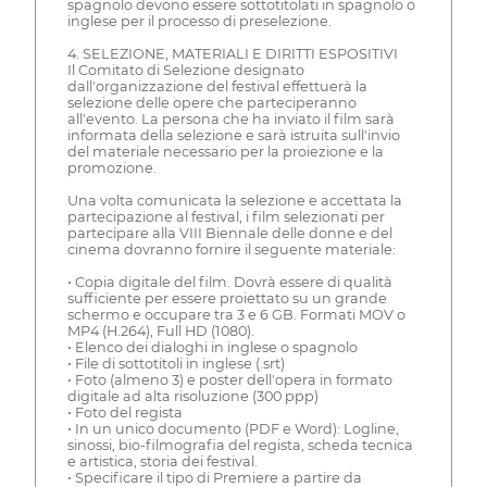
spagnolo devono essere sottotitolati in spagnolo o
inglese per il processo di preselezione.
4. SELEZIONE, MATERIALI E DIRITTI ESPOSITIVI
Il Comitato di Selezione designato
dall'organizzazione del festival effettuerà la
selezione delle opere che parteciperanno
all'evento. La persona che ha inviato il film sarà
informata della selezione e sarà istruita sull'invio
del materiale necessario per la proiezione e la
promozione.
Una volta comunicata la selezione e accettata la
partecipazione al festival, i film selezionati per
partecipare alla VIII Biennale delle donne e del
cinema dovranno fornire il seguente materiale:
• Copia digitale del film. Dovrà essere di qualità
sufficiente per essere proiettato su un grande
schermo e occupare tra 3 e 6 GB. Formati MOV o
MP4 (H.264), Full HD (1080).
• Elenco dei dialoghi in inglese o spagnolo
• File di sottotitoli in inglese (.srt)
• Foto (almeno 3) e poster dell'opera in formato
digitale ad alta risoluzione (300 ppp)
• Foto del regista
• In un unico documento (PDF e Word): Logline,
sinossi, bio-filmografia del regista, scheda tecnica
e artistica, storia dei festival.
• Specificare il tipo di Premiere a partire da