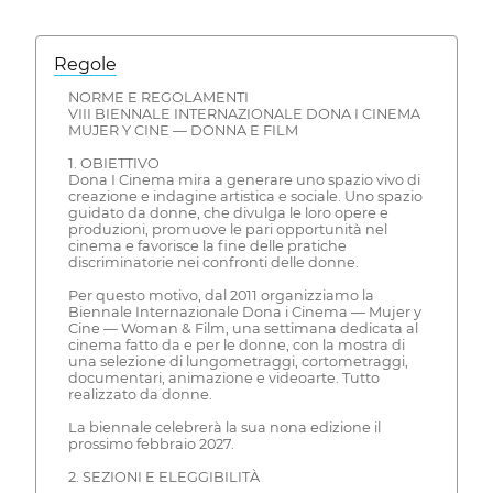
Regole
NORME E REGOLAMENTI
VIII BIENNALE INTERNAZIONALE DONA I CINEMA
MUJER Y CINE — DONNA E FILM
1. OBIETTIVO
Dona I Cinema mira a generare uno spazio vivo di
creazione e indagine artistica e sociale. Uno spazio
guidato da donne, che divulga le loro opere e
produzioni, promuove le pari opportunità nel
cinema e favorisce la fine delle pratiche
discriminatorie nei confronti delle donne.
Per questo motivo, dal 2011 organizziamo la
Biennale Internazionale Dona i Cinema — Mujer y
Cine — Woman & Film, una settimana dedicata al
cinema fatto da e per le donne, con la mostra di
una selezione di lungometraggi, cortometraggi,
documentari, animazione e videoarte. Tutto
realizzato da donne.
La biennale celebrerà la sua nona edizione il
prossimo febbraio 2027.
2. SEZIONI E ELEGGIBILITÀ