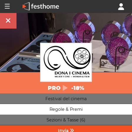
PRO
-18%
Festival del cinema
Regole & Premi
Sezioni & Tasse (6)
Invia