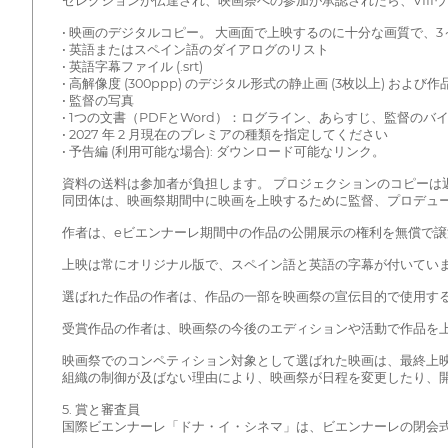
セレクションが伝達され、映画祭への参加が承認されたら、VII
• 映画のデジタルコピー。 大画面で上映するのに十分な画質で、3～6 GB
• 英語またはスペイン語のダイアログのリスト
• 英語字幕ファイル (.srt)
• 高解像度 (300ppp) のデジタル形式の静止画 (3枚以上) および
• 監督の写真
• 1つの文書（PDFとWord）：ログライン、あらすじ、監督
• 2027 年 2 月現在のプレミアの種類を指定してください
• 予告編 (利用可能な場合): ダウンロード可能なリンク。
資料の送料は参加者が負担します。 プロジェクションのコピーは返却
同団体は、映画祭期間中に映画を上映するために監督、プロデュ
作者は、eビエンナーレ期間中の作品の公開展示の権利を無償で譲
上映は常にオリジナル版で、スペイン語と英語の字幕が付いてい
選ばれた作品の作者は、作品の一部を映画祭の宣伝目的で使用す
受賞作品の作者は、映画祭の今後のエディションや活動で作品を
映画祭でのコンペティション対象として選ばれた映画は、最終上
組織の制御が及ばない理由により、映画祭が日程を変更したり、
5. 賞と審査員
国際ビエンナーレ「ドナ・イ・シネマ」は、ビエンナーレの閉会式