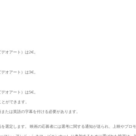
デオアート）は2€。
デオアート）は3€。
デオアート）は5€。
ことができます。
語または英語の字幕を付ける必要があります。
品を選定します。 映画の応募者には選考に関する通知が送られ、上映やプロ