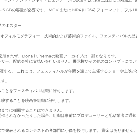
Iウーマン・アンド・シネマ・ビエンナーレに参加するために選ばれた映画は、
の容量が必要です。 MOV または MP4 (H.264) フォーマット、フル HD 
作品のポスター
のバイオフィルモグラフィー、技術的および芸術的ファイル、フェスティバルの歴
されず、Dona i Cinemaの映画アーカイブの一部となります。
ーサー、配給会社に支払いを行いません。展示権やその他のコンセプトについ
渡する。 これには、フェスティバルが年間を通じて主催するショーや上映が
ます。
ることをフェスティバル組織に許可します。
上映することを映画祭組織に許可します。
映までに撤回することはできません。
開催されなかったりした場合、組織は事前にプロデューサーと配給業者に通知
で発表されるコンテストの各部門に小像を授与します。 賞金はありません