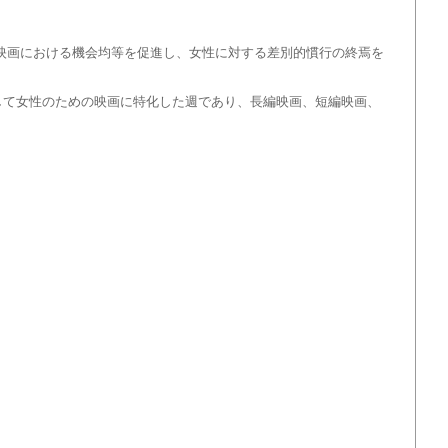
し、映画における機会均等を促進し、女性に対する差別的慣行の終焉を
そして女性のための映画に特化した週であり、長編映画、短編映画、