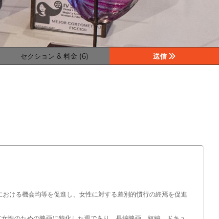
セクション & 料金 (6)
送信
芸術における機会均等を促進し、女性に対する差別的慣行の終焉を促進
して女性のための映画に特化した週であり、長編映画、短編、ドキュ