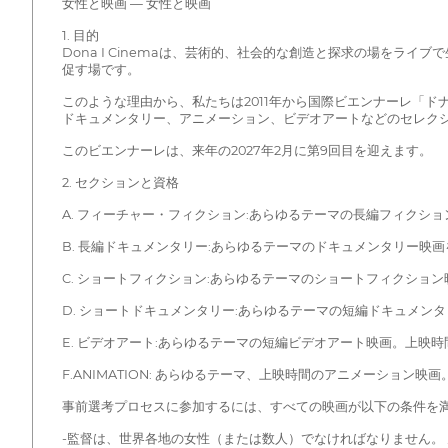
女性と映画 — 女性と映画
1. 目的
Dona I Cinemaは、芸術的、社会的な創造と探求の場を
促す場です。
このような理由から、私たちは2011年から国際ビエンナーレ「
ドキュメンタリー、アニメーション、ビデオアートなどのセレクシ
このビエンナーレは、来年の2027年2月に第9回目を迎えます。
2. セクションと資格
A. フィーチャー・フィクション:あらゆるテーマの長編フィクシ
B. 長編ドキュメンタリー:あらゆるテーマのドキュメンタリー映
C. ショートフィクション:あらゆるテーマのショートフィクション
D. ショートドキュメンタリー:あらゆるテーマの短編ドキュメン
E. ビデオアート:あらゆるテーマの短編ビデオアート映画。上映時間
F.ANIMATION: あらゆるテーマ、上映時間のアニメーション映画
事前選考プロセスに参加するには、すべての映画が以下の条件を
-監督は、世界各地の女性（または数人）でなければなりません。