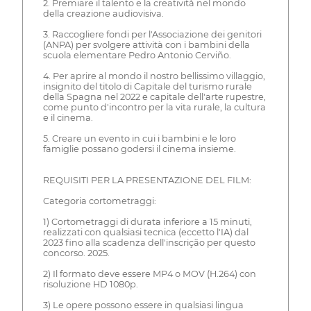
2. Premiare il talento e la creatività nel mondo
della creazione audiovisiva.
3. Raccogliere fondi per l'Associazione dei genitori
(ANPA) per svolgere attività con i bambini della
scuola elementare Pedro Antonio Cerviño.
4. Per aprire al mondo il nostro bellissimo villaggio,
insignito del titolo di Capitale del turismo rurale
della Spagna nel 2022 e capitale dell'arte rupestre,
come punto d'incontro per la vita rurale, la cultura
e il cinema.
5. Creare un evento in cui i bambini e le loro
famiglie possano godersi il cinema insieme.
REQUISITI PER LA PRESENTAZIONE DEL FILM:
Categoria cortometraggi:
1) Cortometraggi di durata inferiore a 15 minuti,
realizzati con qualsiasi tecnica (eccetto l'IA) dal
2023 fino alla scadenza dell'inscrição per questo
concorso. 2025.
2) Il formato deve essere MP4 o MOV (H.264) con
risoluzione HD 1080p.
3) Le opere possono essere in qualsiasi lingua