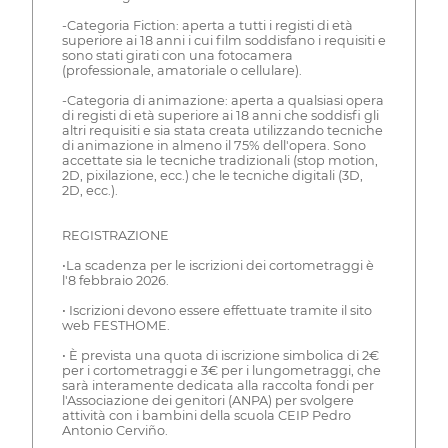
-Categoria Fiction: aperta a tutti i registi di età
superiore ai 18 anni i cui film soddisfano i requisiti e
sono stati girati con una fotocamera
(professionale, amatoriale o cellulare).
-Categoria di animazione: aperta a qualsiasi opera
di registi di età superiore ai 18 anni che soddisfi gli
altri requisiti e sia stata creata utilizzando tecniche
di animazione in almeno il 75% dell'opera. Sono
accettate sia le tecniche tradizionali (stop motion,
2D, pixilazione, ecc.) che le tecniche digitali (3D,
2D, ecc.).
REGISTRAZIONE
•La scadenza per le iscrizioni dei cortometraggi è
l'8 febbraio 2026.
• Iscrizioni devono essere effettuate tramite il sito
web FESTHOME.
• È prevista una quota di iscrizione simbolica di 2€
per i cortometraggi e 3€ per i lungometraggi, che
sarà interamente dedicata alla raccolta fondi per
l'Associazione dei genitori (ANPA) per svolgere
attività con i bambini della scuola CEIP Pedro
Antonio Cerviño.