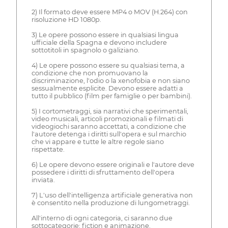
2) Il formato deve essere MP4 o MOV (H.264) con
risoluzione HD 1080p.
3) Le opere possono essere in qualsiasi lingua
ufficiale della Spagna e devono includere
sottotitoli in spagnolo o galiziano.
4) Le opere possono essere su qualsiasi tema, a
condizione che non promuovano la
discriminazione, l'odio o la xenofobia e non siano
sessualmente esplicite. Devono essere adatti a
tutto il pubblico (film per famiglie o per bambini).
5) I cortometraggi, sia narrativi che sperimentali,
video musicali, articoli promozionali e filmati di
videogiochi saranno accettati, a condizione che
l'autore detenga i diritti sull'opera e sul marchio
che vi appare e tutte le altre regole siano
rispettate.
6) Le opere devono essere originali e l'autore deve
possedere i diritti di sfruttamento dell'opera
inviata.
7) L'uso dell'intelligenza artificiale generativa non
è consentito nella produzione di lungometraggi.
All'interno di ogni categoria, ci saranno due
sottocategorie: fiction e animazione.