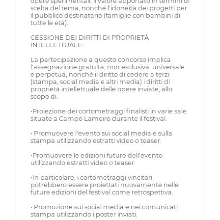
opere sperimentali, il valore apportato in termini di
scelta del tema, nonché l'idoneità dei progetti per
il pubblico destinatario (famiglie con bambini di
tutte le età).
CESSIONE DEI DIRITTI DI PROPRIETÀ
INTELLETTUALE:
La partecipazione a questo concorso implica
l'assegnazione gratuita, non esclusiva, universale
e perpetua, nonché il diritto di cedere a terzi
(stampa, social media e altri media) i diritti di
proprietà intellettuale delle opere inviate, allo
scopo di:
•Proiezione dei cortometraggi finalisti in varie sale
situate a Campo Lameiro durante il festival.
• Promuovere l'evento sui social media e sulla
stampa utilizzando estratti video o teaser.
•Promuovere le edizioni future dell'evento
utilizzando estratti video o teaser.
•In particolare, i cortometraggi vincitori
potrebbero essere proiettati nuovamente nelle
future edizioni del festival come retrospettiva.
• Promozione sui social media e nei comunicati
stampa utilizzando i poster inviati.