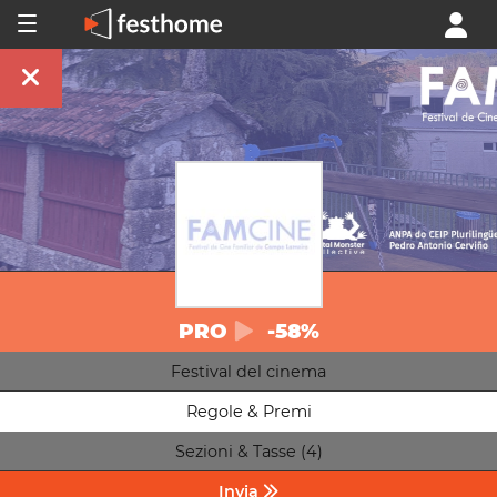
PRO
-58%
Festival del cinema
Regole & Premi
Sezioni & Tasse (4)
Invia