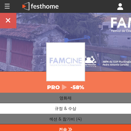
PRO
-58%
영화제
규정 & 수상
섹션 & 참가비 (4)
전송