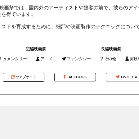
際映画祭では、国内外のアーティストや観客の前で、彼らのアイ
会を得ています。
ィストを育成するために、細部や映画製作のテクニックについ
短編映画祭
長編映画祭
キュメンタリー
アニメ
ファンタジー
その他
実験
ウェブサイト
FACEBOOK
TWITTER