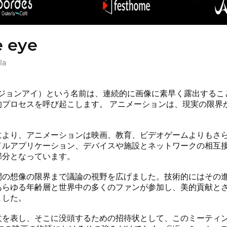
e eye
la
e（イリュージョンアイ）という名前は、連続的に画像に素早く露出
的プロセスを呼び起こします。 アニメーションは、現実の限界
により、アニメーションは映画、教育、ビデオゲームよりもさら
イルアプリケーション、デバイスや施設とネットワークの相互
部分となっています。
間の想像の限界まで議論の視野を広げました。技術的にはその
あらゆる年齢層と世界中の多くのファンが参加し、美的貢献と
ました。
意を表し、そこに没頭するための招待状として、このミーティ