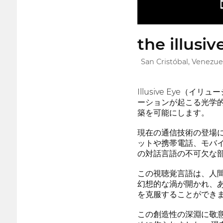
the illusiv
San Cristóbal, Venezue
Illusive Ey
ーションが起こる光学
築を可能にします。
現在の通信技術の登場
ットや携帯電話、モバ
の対話言語の不可欠な
この視聴覚言語は、人
幻想的な渦が開かれ、
を克服することができ
この創造性の深淵に敬