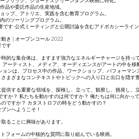
ルーブリック、ショートスクリーンダンス映画に特化。
術作品や委託作品の生産地域。
ショップ、アトリエ、実践を含む教育プログラム。
ア内のツーリングプログラム。
要です-公式ミーティングと公開討論を含むアドボカシーライ
な動き | オープンコール 2022
要です
一時的な集合体は、ますます強力なエネルギーチャージを持って
。 アーティスト、メディア、オーディエンスがアートの中を移
ィションは、プロセス中の作品、ワークショップ、パフォーマン
、さまざまなコンテキストやトピックへの入り口と出口を隠す
に提供する重要な領域を、探検し、立って、観察し、挑発し、
ですか？ 私たちを動かすのは何ですか？ 俺たちは何に向かっ
のですか？ カタストロフの時をどう動かすの？
セブンへようこそ！
け取ることに興味があります。
のプラットフォームの中核的な質問に取り組んでいる映画。