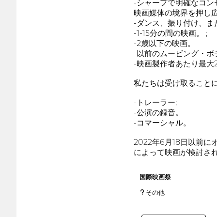
-シャープで明確なコン
映画媒体の境界を押し
-ダンス、振り付け、ま
-1-15分の間の映画。 ;
-2歳以下の映画。
-以前のムービング・
-映画製作者あたり最大
私たちは受け取ること
-トレーラー;
-公演の録音。
-コマーシャル。
2022年6月18日以
によって映画が検討さ
国際映画祭
その他