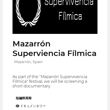
Mazarrón
Superviencia Fílmica
Mazarrón, Spain
As part of the "Mazarrón Supervivencia
Fílmica" festival, we will be screening a
short documentary.
短編映画祭
ドキュメンタリー