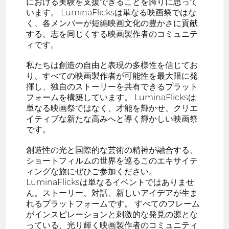
における実験を支援できることを誇りに思って
います。 LuminaFlicksは単なる映画祭ではな
く、各メンバーが短編映画文化の豊かさに貢献
する、志を同じくする映画製作者のコミュニテ
ィです。
私たちは創造の自由と表現の多様性を信じてお
り、すべての映画製作者が可能性を最大限に発
揮し、独自のストーリーを共有できるプラット
フォームを構築しています。 LuminaFlicksは
単なる映画祭ではなく、才能を輝かせ、クリエ
イティブな新たな高みへと導く輝かしい映画祭
です。
創造性の光と国際的な芸術の精神が融合する、
ショートフィルムの世界を巡るこのエキサイテ
ィングな旅にぜひご参加ください。
LuminaFlicksは単なるイベントではありませ
ん。ストーリー、対話、新しいアイデアが生ま
れるプラットフォームです。 すべてのフレーム
がインスピレーションと刺激的な発見の源とな
っている、光り輝く映画製作者のコミュニティ