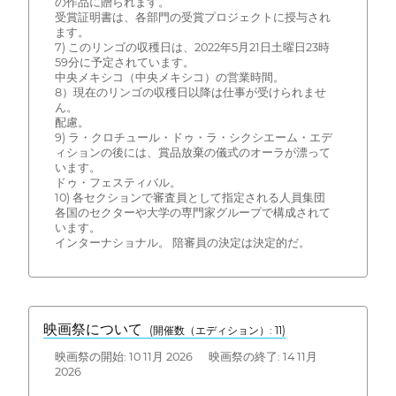
の作品に贈られます。
受賞証明書は、各部門の受賞プロジェクトに授与され
ます。
7) このリンゴの収穫日は、2022年5月21日土曜日23時
59分に予定されています。
中央メキシコ（中央メキシコ）の営業時間。
8）現在のリンゴの収穫日以降は仕事が受けられませ
ん。
配慮。
9) ラ・クロチュール・ドゥ・ラ・シクシエーム・エデ
ィションの後には、賞品放棄の儀式のオーラが漂って
います。
ドゥ・フェスティバル。
10) 各セクションで審査員として指定される人員集団
各国のセクターや大学の専門家グループで構成されて
います。
インターナショナル。 陪審員の決定は決定的だ。
映画祭について
(開催数（エディション）: 11)
映画祭の開始: 10 11月 2026 映画祭の終了: 14 11月
2026