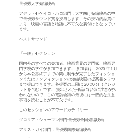
最優秀大学短編映画
アデラ・セケイロ・ハロ部門：大学向け短編映画の中
で最優秀サウンド賞を授与します。その技術的品質に
より、映画の言語と物語に不可欠な裏付けとなってい
ます。
ベストサウンド
「一般」セクション
国内外のすべての参加者、映画業界の専門家、映画専
門学校の学生が参加できます。 参加者は、2025 年 1 月
から本公募終了までの間に制作が完了したフィクショ
ンまたはノンフィクションの短編映画の提案書を 2 つ
まで提出できます。各提案の上限は 20:00 分（クレジ
ットを含む）です。 提出された作品には特に注意が払
われないので、この電話会議の最後には一般的な注意
事項を読むことが不可欠です。
このセクションのアワードカテゴリー:
グロリア・シューマン部門:最優秀全国短編映画
アリス・ガイ部門：最優秀国際短編映画