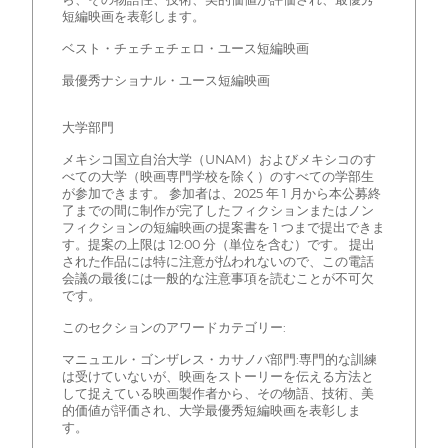
短編映画を表彰します。
ベスト・チェチェチェロ・ユース短編映画
最優秀ナショナル・ユース短編映画
大学部門
メキシコ国立自治大学（UNAM）およびメキシコのす
べての大学（映画専門学校を除く）のすべての学部生
が参加できます。 参加者は、2025 年 1 月から本公募終
了までの間に制作が完了したフィクションまたはノン
フィクションの短編映画の提案書を 1 つまで提出できま
す。提案の上限は 12:00 分（単位を含む）です。 提出
された作品には特に注意が払われないので、この電話
会議の最後には一般的な注意事項を読むことが不可欠
です。
このセクションのアワードカテゴリー:
マニュエル・ゴンザレス・カサノバ部門:専門的な訓練
は受けていないが、映画をストーリーを伝える方法と
して捉えている映画製作者から、その物語、技術、美
的価値が評価され、大学最優秀短編映画を表彰しま
す。