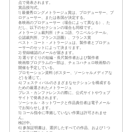
点で発表されます。
賞品授与式。
1) 最優秀ロングメトラージュ賞は、プロデューサー、プ
ロデューサー、または各国が決定する。
各映画のプロデューサー（場合によって異なる）、た
だし、以下のセクションの場合も同様です。
メトラージュ裁判所（チェコ語、ウニベルシテール、
公認裁判所、フランス語圏）、フランス賞
ベスト・コート・メトラージュは、製作者とプロデュ
ーサーのセットによって決まります。
2) 登録確認のメールが届きます。
3) 選りすぐりの短編・長尺製作者および製作者
映画祭プログラムの一部は、チェコハチェロ映画祭の
開催を予定している。
プロモーション資料 (ポスター、ソーシャルメディアな
ど) を通じて。
4) フェスティバルのさまざまなセクションを構成する
ための厳選されたメトラージュ
プレス・カンファレンスの際に、公式サイトやウェブ
サイトで発表されます。
ソーシャル・ネットワークと作品責任者は電子メール
でお知らせします。
5) コール指令に準拠していない作業は許可されませ
ん。
検討中。
6) 参加証明書は、選択したすべての作品、および 1 つ