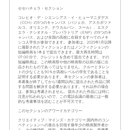
セセハチェラ・セクション
コレヒオ・デ・シエンシアス・イ・ヒューマニダデス
（CCH）の5つのキャンパス（バジェホ、アスカポツァ
ルコ、オリエンテ、ナウカルパン、スール）、エスク
エラ・ナシオナル・プレパラトリア（ENP）の9つのキ
ャンパス、および全国の高校に在籍するすべてのメキ
シコ人学生が参加できます。 参加者は、2025年1月以降
に撮影されたフィクションまたはノンフィクションの
短編映画を1本まで提出できます。最大再生時間は
07:00 分で、クレジットを含めて提出できます。 その
短編映画は、この映画祭や他の映画祭の以前の版に出
品されたものであってはなりません。 クルーとタレン
トの少なくとも90％が高校レベルの学生であることを
証明する必要があります。 本セクションの参加者は、
本募集が終了してから1週間以内に提出された作品に関
する問題を解決する必要があります。それ以外の場合
は、参加は考慮されません。 提出された作品には特に
注意が払われないので、この電話会議の最後には一般
的な考慮事項を読むことが不可欠です。
このセクションのアワードカテゴリー:
クリエイティブ・マインズ・カテゴリー:国内外のコン
ペティションへの進出を目指す最年少の映画製作者か
ら、その物語性、技術、美的価値が評価され、最優秀