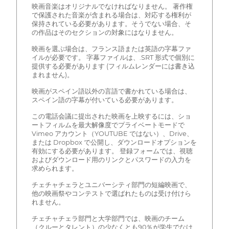
映画音楽はオリジナルでなければなりません。 著作権
で保護された音楽が含まれる場合は、対応する権利が
保持されている必要があります。そうでない場合、そ
の作品はそのセクションの対象にはなりません。
映画を選ぶ場合は、フランス語または英語の字幕ファ
イルが必要です。 字幕ファイルは、.SRT 形式で個別に
提供する必要があります (フィルムレンダーには書き込
まれません)。
映画がスペイン語以外の言語で書かれている場合は、
スペイン語の字幕が付いている必要があります。
この電話会議に提出された映画を上映するには、ショ
ートフィルムを最大解像度でプライベートモードで
Vimeo アカウント（YOUTUBE ではない）、Drive、
または Dropbox で公開し、ダウンロードオプションを
有効にする必要があります。 登録フォームでは、視聴
およびダウンロード用のリンクとパスワードの入力を
求められます。
チェチャチェラとユニバーシティ部門の短編映画で、
他の映画祭やコンテストで選ばれたものは受け付けら
れません。
チェチャチェラ部門と大学部門では、映画のチーム
（クルーとタレント）の少なくとも90％が学生でなけ