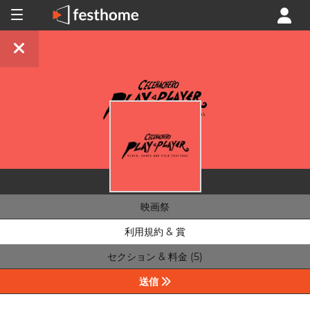
映画祭
利用規約 & 賞
セクション & 料金 (5)
送信