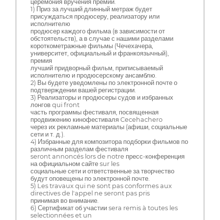
церемония вручения премии.
1) Приз за лучший длинный метраж будет
присуждаться продюсеру, реализатору или
исполнителю
продюсер каждого фильма (в зависимости от
обстоятельств), а в случае с нашими разделами
короткометражные фильмы (Чечехачера,
университет, официальный и франкоязычный),
премия
лучший придворный фильм, приписываемый
исполнителю и продюсерскому ансамблю.
2) Вы будете уведомлены по электронной почте о
подтверждении вашей регистрации.
3) Реализаторы и продюсеры судов и избранных
лонгов qui front
часть программы фестиваля, посвященная
продвижению кинофестиваля Cecehachero
через их рекламные материалы (афиши, социальные
сети и т. д.).
4) Избранные для композитора подборки фильмов по
различным разделам фестиваля
seront annoncés lors de notre пресс-конференция
на официальном сайте sur les
социальные сети и ответственные за творчество
будут оповещены по электронной почте.
5) Les travaux qui ne sont pas conformes aux
directives de l'appel ne seront pas pris
принимая во внимание.
6) Сертификат об участии sera remis à toutes les
selectionnées et un