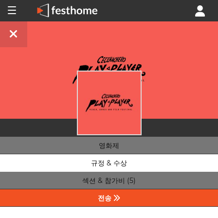
영화제
규정 & 수상
섹션 & 참가비 (5)
전송