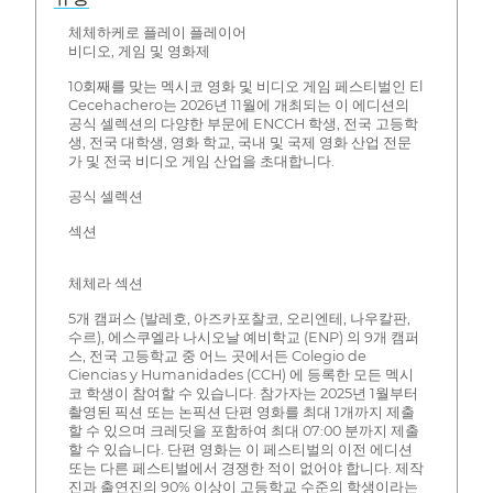
체체하케로 플레이 플레이어
비디오, 게임 및 영화제
10회째를 맞는 멕시코 영화 및 비디오 게임 페스티벌인 El
Cecehachero는 2026년 11월에 개최되는 이 에디션의
공식 셀렉션의 다양한 부문에 ENCCH 학생, 전국 고등학
생, 전국 대학생, 영화 학교, 국내 및 국제 영화 산업 전문
가 및 전국 비디오 게임 산업을 초대합니다.
공식 셀렉션
섹션
체체라 섹션
5개 캠퍼스 (발레호, 아즈카포찰코, 오리엔테, 나우칼판,
수르), 에스쿠엘라 나시오날 예비학교 (ENP) 의 9개 캠퍼
스, 전국 고등학교 중 어느 곳에서든 Colegio de
Ciencias y Humanidades (CCH) 에 등록한 모든 멕시
코 학생이 참여할 수 있습니다. 참가자는 2025년 1월부터
촬영된 픽션 또는 논픽션 단편 영화를 최대 1개까지 제출
할 수 있으며 크레딧을 포함하여 최대 07:00 분까지 제출
할 수 있습니다. 단편 영화는 이 페스티벌의 이전 에디션
또는 다른 페스티벌에서 경쟁한 적이 없어야 합니다. 제작
진과 출연진의 90% 이상이 고등학교 수준의 학생이라는