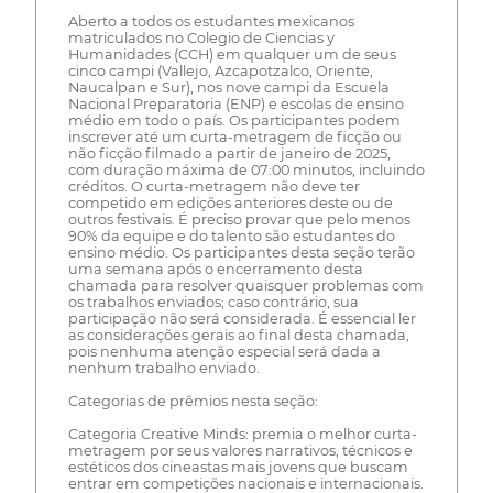
Aberto a todos os estudantes mexicanos
matriculados no Colegio de Ciencias y
Humanidades (CCH) em qualquer um de seus
cinco campi (Vallejo, Azcapotzalco, Oriente,
Naucalpan e Sur), nos nove campi da Escuela
Nacional Preparatoria (ENP) e escolas de ensino
médio em todo o país. Os participantes podem
inscrever até um curta-metragem de ficção ou
não ficção filmado a partir de janeiro de 2025,
com duração máxima de 07:00 minutos, incluindo
créditos. O curta-metragem não deve ter
competido em edições anteriores deste ou de
outros festivais. É preciso provar que pelo menos
90% da equipe e do talento são estudantes do
ensino médio. Os participantes desta seção terão
uma semana após o encerramento desta
chamada para resolver quaisquer problemas com
os trabalhos enviados; caso contrário, sua
participação não será considerada. É essencial ler
as considerações gerais ao final desta chamada,
pois nenhuma atenção especial será dada a
nenhum trabalho enviado.
Categorias de prêmios nesta seção:
Categoria Creative Minds: premia o melhor curta-
metragem por seus valores narrativos, técnicos e
estéticos dos cineastas mais jovens que buscam
entrar em competições nacionais e internacionais.