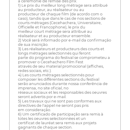
a cerémonie de remise des prix.
1) Le prix du meilleur long métrage sera attribué
au producteur, au réalisateur ou au
producteur de chaque film (de acordo com o
caso), tandis que dans le cas de nos sections de
courts métrages (Cecehachera, Universitaire,
Officielle et Francophone), le prix du
meilleur court métrage sera attribué au
réalisateur et au producteur ensemble.
2) Você será informado por e-mail da confirmação
de sua inscrição.
3) Les réalisateurs et producteurs des courts et
longs métrages selectionnés qui feront
parte do programa do festival se comprometeu a
promover o Cecehachero Film Fest
através de seu material promocional (affiches,
redes sociais, etc.).
4) Les courts métrages selectionnés pour
composer les différentes sections du festival
serão anunciados durante nossa conferência de
imprensa, no site oficial, no
réseaux sociaux et les responsables des oeuvres
seront advertis por e-mail.
5) Les travaux qui ne sont pas conformes aux
directives de l'appel ne seront pas pris
em consideração.
6) Um certificado de participação sera remis à
totes les oeuvres selectionnées et un
certificat de lauréat sera remis aux projets
gagnants de chaque section.