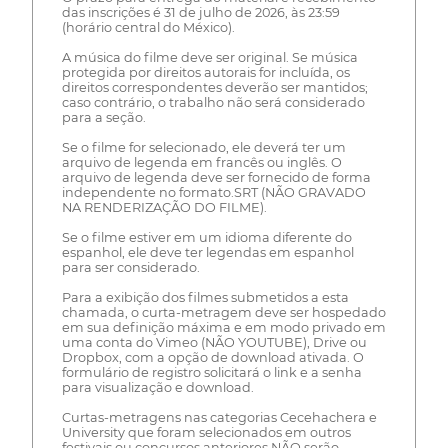
das inscrições é 31 de julho de 2026, às 23:59
(horário central do México).
A música do filme deve ser original. Se música
protegida por direitos autorais for incluída, os
direitos correspondentes deverão ser mantidos;
caso contrário, o trabalho não será considerado
para a seção.
Se o filme for selecionado, ele deverá ter um
arquivo de legenda em francês ou inglês. O
arquivo de legenda deve ser fornecido de forma
independente no formato.SRT (NÃO GRAVADO
NA RENDERIZAÇÃO DO FILME).
Se o filme estiver em um idioma diferente do
espanhol, ele deve ter legendas em espanhol
para ser considerado.
Para a exibição dos filmes submetidos a esta
chamada, o curta-metragem deve ser hospedado
em sua definição máxima e em modo privado em
uma conta do Vimeo (NÃO YOUTUBE), Drive ou
Dropbox, com a opção de download ativada. O
formulário de registro solicitará o link e a senha
para visualização e download.
Curtas-metragens nas categorias Cecehachera e
University que foram selecionados em outros
festivais ou concursos anteriores NÃO serão