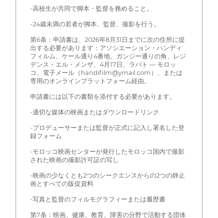
-高校生が共同で脚本・監督を務めること。
-24歳未満の若者が脚本、監督、撮影を行う。
第6条：申請書は、2026年8月31日までに次の住所に提
出する必要があります：アソシエーション・ハンディ
フィルム、ケール通り4番地、ガンジー通りの角、レジ
デンス・エル・メンザ、4月17日、ラバト — モロッ
コ、電子メール（handifilm@ymail.com）、または
専用のオンラインプラットフォーム経由。
申請書には以下の書類を添付する必要があります。
-適切な媒体の映画またはダウンロードリンク
-プロデューサーまたは監督が正式に記入し署名した登
録フォーム
-モロッコ映画センターが発行したモロッコ国内で撮影
された映画の撮影許可証の写し
-映画の少なくとも2つのシークエンスからの2つの静止
画とすべての販促資料
-写真と監督のフィルモグラフィーまたは履歴書
第7条：映画、健康、教育、障害の分野で活動する団体