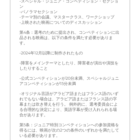
-スペシャル・ジュニア・コンペティション・セクショ
ン
-パノラマセクション
-テーマ別の会議、マスタークラス、ワークショップ
-上映された映画についてのディスカッション
第4条：選考のために提出され、コンペティションに出
品される映画は、以下の条件を満たす必要がありま
す。
-2024年12月以降に制作されたもの
-障害をメインテーマとしたり、障害者が演出や演技を
したりすること
-公式コンペティションが20分未満、スペシャルジュニ
アコンペティションが15分未満
-オリジナル言語がアラビア語またはフランス語のいず
れでもない場合は、アラビア語またはフランス語の字
幕または吹き替えを行う。 例外的に、選考委員会によ
る合理的な決定により、英語字幕が受け入れられる場
合があります。
第5条：ジュニア特別コンペティションへの参加資格を
得るには、映画が次の2つの条件のいずれかを満たして
いる必要があります。