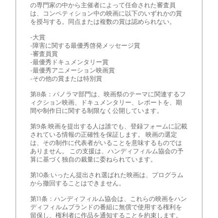
の専門家の中から主催者によって任命された審査員
は、コンペティション中の映画に以下のいずれかの賞
を授与する。同点または複数の賞は認められない。
-大賞
-障害に関する最優秀啓発メッセージ賞
-審査員賞
-最優秀ドキュメンタリー賞
-最優秀アニメーション映画賞
-その他の賞または特別賞
第8条：パノラマ部門は、映画祭のテーマに関連するフ
ィクション映画、ドキュメンタリー、レポートを、期
間や制作日に関する制限なく公開しています。
第9条:映画を提出する人は誰でも、登録フォームに記載
されている情報の正確性を保証します。 映画の選定
は、その制作に代表者がいることを意味するものでは
ありません。 この支援は、ハンディフィルム協会の予
算に基づく独自の裁量に委ねられています。
第10条:いったん提出され選ばれた映画は、プログラム
から撤回することはできません。
第11条：ハンディフィルム協会は、これらの映画をハン
ディフィルムブランドの番組に無償で使用する権利を
留保し、権利者に作品を通知することを約束します。