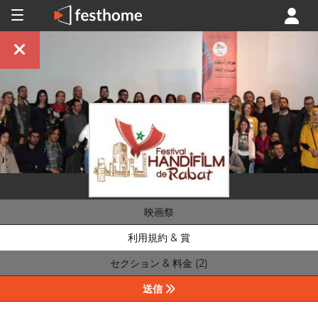
映画祭
利用規約 & 賞
セクション & 料金 (2)
送信