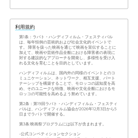
利用規約
第1条：ラバト・ハンディフィルム・フェスティバル
は、毎年恒例の芸術的および社会文化的イベントで
す。 障害を扱った映画を通じて映画を宣伝することに
加えて、映画や芸術作品全般における障害者の表現に
対する建設的なアプローチを開発し、多様性を受け入
れる文化を育むことを目的としています。
ハンディフィルムは、国内外の同様のイベントとのコ
ミュニケーション、ネットワーク、相互支援、パート
ナーシップを構築することで、モロッコの認知度を高
め、そのユニークな特徴、映画や文化全般におけるモ
ロッコの可能性を高めるよう努めています。
第2条：第19回ラバト・ハンディフィルム・フェスティ
バルは、ハンディフィルム協会が2026年12月3日から5
日までラバトで開催する。
第3条:映画祭プログラムには以下が含まれます。
-公式コンペティションセクション