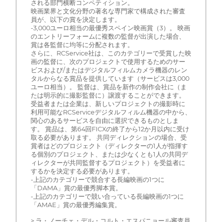
される部門横断コンペティション。
映画業界と文化分野の著名な専門家で構成された審査
員が、以下の賞を決定します。
-3,000ユーロ相当の最優秀スペイン映画賞（3）。 映画
のエントリーフォームに複数の監督が出演した場合、
賞は各監督に均等に分配されます。
さらに、RCService社は、このカテゴリーで受賞した映
画の監督に、次のプロジェクトで使用するためのサー
ビスおよび/またはデジタルフィルムカメラ機器のレン
タルからなる賞品を提供しています（サービスは3,000
ユーロ相当）。 監督は、賞品を新作の制作会社に（ま
たは明示的に撮影監督に）譲渡することができます。
受益者または企業は、新しいプロジェクトの撮影時に
利用可能なRCServiceデジタルフィルム機器の中から、
関心のあるサービスを自由に選択できるものとしま
す。 賞品は、第64回FICXの終了から12か月以内に受け
取る必要があります。 共同ディレクションの場合、受
賞者はどのプロジェクト（ディレクターの1人が指揮す
る個別のプロジェクト、または少なくとも1人の共同デ
ィレクターが共同監督するプロジェクト）を受益者に
するかを決定する必要があります。
-上記のカテゴリーで競合する長編映画の1つに
「DAMA」賞の最優秀脚本賞。
-上記のカテゴリーで競い合っている長編映画の1つに
「AMAE」賞の最優秀編集賞。
> ラ・ノーチェ・デル・コルト・エスパニョール審査員