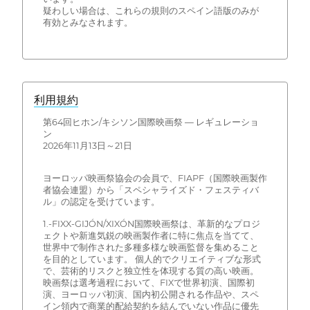
疑わしい場合は、これらの規則のスペイン語版のみが
有効とみなされます。
利用規約
第64回ヒホン/キシソン国際映画祭 — レギュレーショ
ン
2026年11月13日～21日
ヨーロッパ映画祭協会の会員で、FIAPF（国際映画製作
者協会連盟）から「スペシャライズド・フェスティバ
ル」の認定を受けています。
1.-FIXX-GIJÓN/XIXÓN国際映画祭は、革新的なプロジ
ェクトや新進気鋭の映画製作者に特に焦点を当てて、
世界中で制作された多種多様な映画監督を集めること
を目的としています。 個人的でクリエイティブな形式
で、芸術的リスクと独立性を体現する質の高い映画。
映画祭は選考過程において、FIXで世界初演、国際初
演、ヨーロッパ初演、国内初公開される作品や、スペ
イン領内で商業的配給契約を結んでいない作品に優先