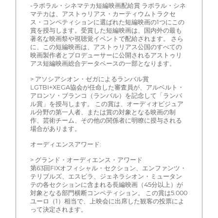
-ラボラル・シネマテカ短編映画配給賞 ラボラル・シネ
マテカは、アストゥリアス・カーティウムトラクセ
ス・コンペティションに選ばれた短編映画の1つにこの
賞を授与します。受賞した短編映画は、国内外の最も
著名な映画祭や視聴覚イベントで配給されます。 さら
に、この短編映画は、アストゥリアス公国のすべての
映画製作者とプロデューサーに公開されるアストゥリ
アス短編映画総合データベースの一部となります。
> アソシアシオン・ゼガによるランバル賞
LGTBI+XEGA協会が任命した審査員が、アルベルト・
アロンソ・ブランコ（ランバル）を記念して「ランバ
ル賞」を授与します。 この賞は、オーディオビジュア
ル分野の第一人者、または賞の対象となる映画の制
作、芸術チーム、その他の関係者に明瞭に授与される
場合があります。
オーディエンスアワード:
> グランド・オーディエンス・アワード
第63回FIXオフィシャル・セクション、エンファンツ・
テリブルズ、エスビラ、ジェネラシオン・ミュータン
テの各セクションに含まれる長編映画（45分以上）が
対象となる部門横断コンペティション。 この賞は5.000
ユーロ（1）相当で、上映会に出席した観客の投票によ
って決定されます。