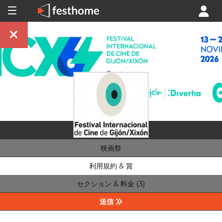
映画祭
利用規約 & 賞
セクション & 料金 (3)
送信