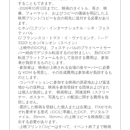
することもできます。
-2026年10月12日までに、映画のタイトル、長さ、映
像、フォーマット、およびコピーの価値を明記した上
映用プリント/コピーを次の宛先に送付する必要があり
ます。
ヒホン/ニクソン・インターナショナル・シネ・フェス
ティバル
C/ フランシスコ・トマス・イ・ヴァリエンテ、1 — 1°
33201 ヒホン/キシオン（スペイン）
-上映中のDCPは、フェスティバルのプライベートサー
バー経由でデジタル転送するのが好ましい。 別のDCP
転送プラットフォームを介して送信する費用は、参加
者が負担するものとします。
-参加者は、映画が上映される会場の各サーバーに必要
な KDM を用意し、その生成費用は参加者が負担するも
のとします。
-コンペティションに参加する映画の原産地および返送
地からの送料は、映画を参加登録する団体および/また
は個人が負担します。 映画祭は、関連資料（スクリー
ナー、ポスター、写真など）の配送に関する費用を負
担しません。
-選択した映画を登録した個人または企業は、FIXがそれ
ぞれ要求する形式（DCIに準拠したDCP、デジタルフ
ァイル、35mm、16mm）の上映コピーを映画祭に提
出する必要があります。
-上映プリント/コピーはすべて、イベント終了まで映画