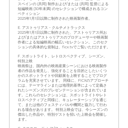
スペインの (共同) 制作および/または (共同) 監督による
短編映画 (30年未満) のセレクションで構成されるコン
ペティション
2025年1月1日以降に制作された映画製作者。
E. アストゥリアス・クルチメトラックス
2025年1月1日以降に制作された、アストゥリアス州お
よび/またはアストゥリアスのプロデューサーや映画製
作者による短編映画の幅広いセレクション。 このセク
ションの具体的な規制は、ficx.tvでご覧いただけます。
F. スポットライト、レトロスペクティブ、シーズン、
特別上映
映画祭は、国内外の映画産業シーンにおける映画製作
者の作品を発見し、強化することを目的としたいくつ
かのスポットライトや回顧展を上映することでプログ
ラムを充実させています。 同様に、FICXのアプローチ
には、テーマラインまたは地理的基準によって定義さ
れたシーズンズのプレゼンテーションが含まれていま
す。これらのセレクションは、スポットライトやレト
ロスペクティブと同様に、キュレーターシップを通じ
て、または他のフェスティバルや機関と協力して行わ
れる場合があります。 特別上映会では、今シーズンの
傑出した作品や、特別ゲストを招いた上映会を開催し
ます。