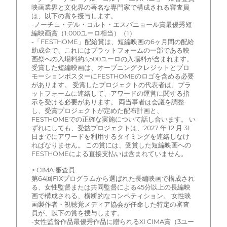
映画業界と文化界の著名な専門家で構成される審査員
は、以下の賞を授与します。
-ノーチェ・デル・コルト・エスパニョール賞最優秀短
編映画賞（1.000ユーロ相当）（1）
-「FESTHOME」配給賞は、短編映画の6ヶ月間の配給
助成金で、これにはプラットフォームの一部である映
画祭への入場料約3,500ユーロの入場料が含まれます。
受賞した短編映画は、オープニングクレジットとプロ
モーションポスターにFESTHOMEのロゴを含める必要
があります。 受賞したプロジェクトの代表者は、プラ
ットフォームに連絡して、アワードの運営に関する指
示を受ける必要があります。 両当事者は会議を調整
し、受賞プロジェクトが定めた配布計画と、
FESTHOMEでの正確な実施について話し合います。 い
ずれにしても、受益プロジェクトは、2027 年 12 月 31
日までにアワードを利用するタイミングを連絡しなけ
ればなりません。 この賞には、受賞した短編映画への
FESTHOMEによる直接支払いは含まれていません。
> CIMA 審査員
第64回FIXプログラムから選ばれた長編映画で構成され
る、女性監督または共同監督による45分以上の長編映
画で構成される、横断的なコンペティション。 女性映
画製作者・視聴覚メディア協会が任命した特定の審査
員が、以下の賞を授与します。
-女性監督作品最優秀作品に贈られるXI CIMA賞（3ユー