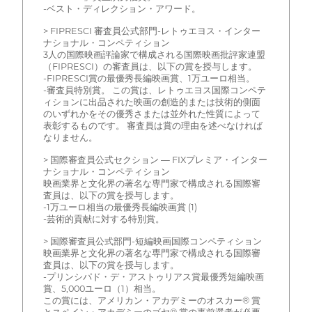
-ベスト・ディレクション・アワード。
> FIPRESCI 審査員公式部門-レトゥエヨス・インター
ナショナル・コンペティション
3人の国際映画評論家で構成される国際映画批評家連盟
（FIPRESCI）の審査員は、以下の賞を授与します。
-FIPRESCI賞の最優秀長編映画賞、1万ユーロ相当。
-審査員特別賞。 この賞は、レトゥエヨス国際コンペテ
ィションに出品された映画の創造的または技術的側面
のいずれかをその優秀さまたは並外れた性質によって
表彰するものです。 審査員は賞の理由を述べなければ
なりません。
> 国際審査員公式セクション — FIXプレミア・インター
ナショナル・コンペティション
映画業界と文化界の著名な専門家で構成される国際審
査員は、以下の賞を授与します。
-1万ユーロ相当の最優秀長編映画賞 (1)
-芸術的貢献に対する特別賞。
> 国際審査員公式部門-短編映画国際コンペティション
映画業界と文化界の著名な専門家で構成される国際審
査員は、以下の賞を授与します。
-プリンシパド・デ・アストゥリアス賞最優秀短編映画
賞、5,000ユーロ（1）相当。
この賞には、アメリカン・アカデミーのオスカー® 賞