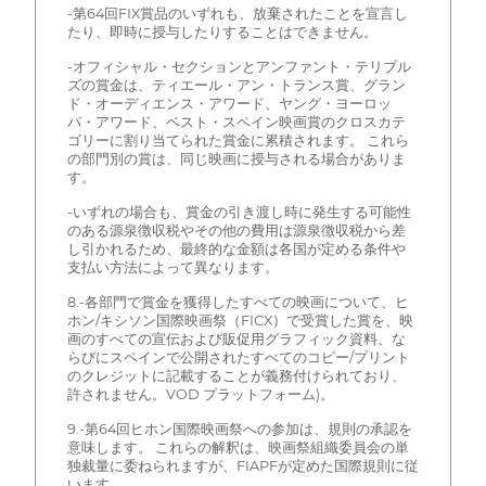
-第64回FIX賞品のいずれも、放棄されたことを宣言し
たり、即時に授与したりすることはできません。
-オフィシャル・セクションとアンファント・テリブル
ズの賞金は、ティエール・アン・トランス賞、グラン
ド・オーディエンス・アワード、ヤング・ヨーロッ
パ・アワード、ベスト・スペイン映画賞のクロスカテ
ゴリーに割り当てられた賞金に累積されます。 これら
の部門別の賞は、同じ映画に授与される場合がありま
す。
-いずれの場合も、賞金の引き渡し時に発生する可能性
のある源泉徴収税やその他の費用は源泉徴収税から差
し引かれるため、最終的な金額は各国が定める条件や
支払い方法によって異なります。
8.-各部門で賞金を獲得したすべての映画について、ヒ
ホン/キシソン国際映画祭（FICX）で受賞した賞を、映
画のすべての宣伝および販促用グラフィック資料、な
らびにスペインで公開されたすべてのコピー/プリント
のクレジットに記載することが義務付けられており、
許されません。VOD プラットフォーム)。
9.-第64回ヒホン国際映画祭への参加は、規則の承認を
意味します。 これらの解釈は、映画祭組織委員会の単
独裁量に委ねられますが、FIAPFが定めた国際規則に従
います。