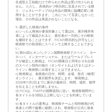
生成型人工知能だけで作られた作品は受け付けられま
せん。 ただし、具体的かつ明示的に言及されている限
り、ジェネレーティブAIは作品の開発に臨機応変に使
用することができます。 これについて言及しなかった
場合、その作品は承認されないことになる。
5.-選択した映画の条件
a) いったん映画が参加対象として選ばれ、展示権所有
者によって確認されると、責任者が一方的にその映画
を撤回することはできず、FICXの明示的な許可なしに
映画祭での初演前にスペインで上映することもできな
い。
b) 第64回ヒホン/シクソン国際映画祭でスペイン、ヨー
ロッパ、インターナショナル、またはワールドプレミ
アが確定した映画は、FICXの開幕日と同等かそれ以前
のスペイン領内の他の（オンサイトおよび/またはオン
ライン）映画祭に出場することはできません。
c) 映画祭は、各映画の日付、時間、会場、形式（物理/
オンライン）、展示順序を決定します。 映画祭は、
2026年11月2日までに展示の最終日、時間、場所、順序
を伝えることを約束しません。
d) FICXは、FIAPFの国際規則に従い、映画祭期間中に
各タイトルを5回以上上映しないことを約束していま
す。
e) 各タイトルの選考は、映画祭チームと招待映画の代
表者との間で厳重に秘密にされ、映画祭が公式に発表