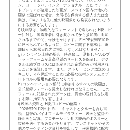
するまで非公開にしなければならない。 FIXでスペイ
ン、ヨーロッパ、インターナショナル、またはワール
ドプレミアが確定した映画が、スペイン国内の他の映
画祭で選ばれた場合、出展権を保有する個人または企
業は、FIXよりも先に他の映画祭から発表されないよう
にする必要があります。
f) 映画祭は、物理的なフォーマットで送られた上映コピ
ーに対し、運送業者に引き渡されてから参加者に返却
されるまでの間、保険をかけます。 FIAPF規則第10条
に述べられているように、コピーに関する請求は、返
却日から30暦日以内に提出しなければなりません。
g) オンライン上映の場合、映画祭は、選択したVoDプ
ラットフォームが最高品質のサービスを保証し、デジ
タル圧縮プロセスには認定された企業のみが採用され
ることを保証します。 また、ストリーミング放送のセ
キュリティを保証するために必要な技術システムとプ
ロトコルの適用も必要になります。
h) コンペティション部門に参加するすべての映画は、
公式登録フォームを提出しなければなりません。 この
フォームに記載されたデータは、賞金の送付先を決定
する際に拘束力を有します。
i) 映画の資料と上映用コピーの配送：
-2026年10月12日までに、キャストとクルーを含む書
類、監督のバイオフィルモグラフィー、映画と監督の
静止画と写真、プロモーション用の映画のポスターと
抜粋を送付する必要があります。 プレスキットやその
他のマーケティング資料を提出して、報道機関に配布