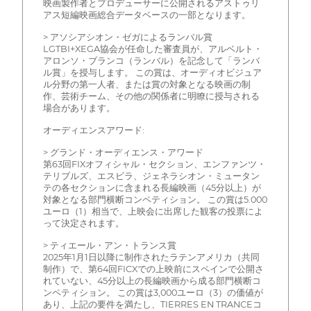
映画製作者とプロデューサーに公開されるアストゥリ
アス短編映画総合データベースの一部となります。
> アソシアシオン・ゼガによるランバル賞
LGTBI+XEGA協会が任命した審査員が、アルベルト・
アロンソ・ブランコ（ランバル）を記念して「ランバ
ル賞」を授与します。 この賞は、オーディオビジュア
ル分野の第一人者、または賞の対象となる映画の制
作、芸術チーム、その他の関係者に明瞭に授与される
場合があります。
オーディエンスアワード:
> グランド・オーディエンス・アワード
第63回FIXオフィシャル・セクション、エンファンツ・
テリブルズ、エスビラ、ジェネラシオン・ミュータン
テの各セクションに含まれる長編映画（45分以上）が
対象となる部門横断コンペティション。 この賞は5.000
ユーロ（1）相当で、上映会に出席した観客の投票によ
って決定されます。
> ティエール・アン・トランス賞
2025年1月1日以降に制作されたラテンアメリカ（共同
制作）で、第64回FICXでの上映前にスペインで公開さ
れていない、45分以上の長編映画から成る部門横断コ
ンペティション。 この賞は3,000ユーロ（3）の価値が
あり、上記の要件を満たし、TIERRES EN TRANCEコ