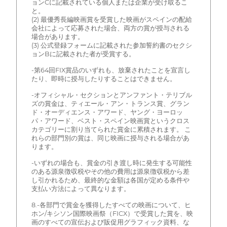
ョンCに記載されている個人または企業が受け取るこ
と。
(2) 最優秀長編映画賞を受賞した映画がスペインの配給
会社によって応募された場合、両方の賞が授与される
場合があります。
(3) 公式登録フォームに記載された参加誓約書のセクシ
ョンBに記載された者が受賞する。
-第64回FIX賞品のいずれも、放棄されたことを宣言し
たり、即時に授与したりすることはできません。
-オフィシャル・セクションとアンファント・テリブル
ズの賞金は、ティエール・アン・トランス賞、グラン
ド・オーディエンス・アワード、ヤング・ヨーロッ
パ・アワード、ベスト・スペイン映画賞というクロス
カテゴリーに割り当てられた賞金に累積されます。 こ
れらの部門別の賞は、同じ映画に授与される場合があ
ります。
-いずれの場合も、賞金の引き渡し時に発生する可能性
のある源泉徴収税やその他の費用は源泉徴収税から差
し引かれるため、最終的な金額は各国が定める条件や
支払い方法によって異なります。
8.-各部門で賞金を獲得したすべての映画について、ヒ
ホン/キシソン国際映画祭（FICX）で受賞した賞を、映
画のすべての宣伝および販促用グラフィック資料、な