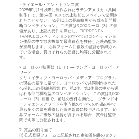
> ティエール・アン・トランス賞
2025年1月1日以降に制作されたラテンアメリカ（共同
制作）で、第64回FICXでの上映前にスペインで公開さ
れたことがない、45分以上の長編映画から成る部門横
断コンペティション。 この賞は3,000ユーロ（3）の価
値があり、上記の要件を満たし、TIERRES EN
TRANCEコンペティションのすべてのコンペティショ
ン作品の中で観客投票で最高得点を獲得した映画監督
が授与します。 応募フォームに複数の監督が掲載され
ている場合、賞はそれらの監督に均等に分配されま
す。
> ヨーロッパ映画祭（EFF）— ヤング・ヨーロッパ・ア
ワード
クリエイティブ・ヨーロッパ・メディア・プログラム
の現在の基準に基づく、ヨーロッパで共同制作された
45分以上の長編映画第1作、第2作、第3作目の中から選
ばれる部門横断型のコンペティション。 この賞は3,000
ユーロ（3）相当で、前述の要件を満たし、グランドオ
ーディエンスアワードを争う他のすべての作品の中で
最も多くの票を獲得した映画監督に授与されます。 応
募フォームに複数の監督が含まれる場合、賞金は監督
間で均等に分配されます。
7.-賞品の割り当て
(1) 公式登録フォームに記載された参加誓約書のセクシ