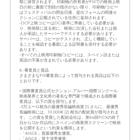
祭に保管されます。 印刷物の所有者がFIXでの映画上映
日の前に書面で別段の指示がない限り、印刷物/コピー
はフェスティバルの閉会日後、提出フォームの関連セ
クションに記載されている住所に返却されます。
-DCP上映コピーはDCI基準に準拠している必要があ
り、映画祭に送る前に、映画に出演した会社または個
人が承認したサーバーでテストする必要があります。
サーバーは、コピーがテストされ、正しく機能してい
ることを確認する書面による証明書を添付する必要が
あります。
-すべての上映用印刷物/コピーには、スペイン語または
英語の字幕が含まれている必要があります。
6.-審査員と賞品
さまざまなFIX審査員によって授与される賞品は以下の
とおりです。
> 国際審査員公式セクション-アルバー国際コンクール
映画業界と文化界の著名な専門家で構成される国際審
査員は、以下の賞を授与します。
-3万ユーロ相当の最優秀長編映画賞 (1) さらに、最優秀
長編映画には、10.000€ (2) 相当の配給賞が授与されま
す。 この賞を受賞した配給会社は、第64回FICXの終了
日から12か月以内にスペインの商業用スクリーンで映画
を公開するという約束を獲得します。
-「AISGE」賞最優秀女優賞。
-「AISGE」賞主演男優賞。