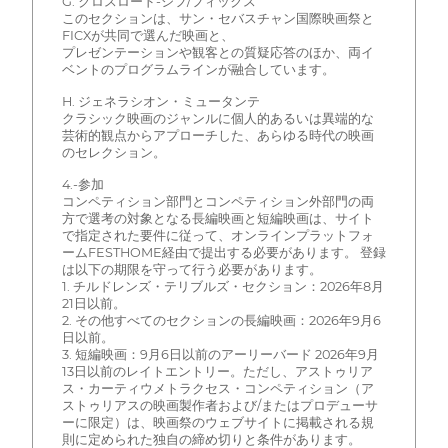
G. クロスロード-シフ/フィックス
このセクションは、サン・セバスチャン国際映画祭と
FICXが共同で選んだ映画と、
プレゼンテーションや観客との質疑応答のほか、両イ
ベントのプログラムラインが融合しています。
H. ジェネラシオン・ミュータンテ
クラシック映画のジャンルに個人的あるいは異端的な
芸術的観点からアプローチした、あらゆる時代の映画
のセレクション。
4.-参加
コンペティション部門とコンペティション外部門の両
方で選考の対象となる長編映画と短編映画は、サイト
で指定された要件に従って、オンラインプラットフォ
ームFESTHOME経由で提出する必要があります。 登録
は以下の期限を守って行う必要があります。
1. チルドレンズ・テリブルズ・セクション：2026年8月
21日以前。
2. その他すべてのセクションの長編映画：2026年9月6
日以前。
3. 短編映画：9月6日以前のアーリーバード 2026年9月
13日以前のレイトエントリー。ただし、アストゥリア
ス・カーティウメトラクセス・コンペティション（ア
ストゥリアスの映画製作者および/またはプロデューサ
ーに限定）は、映画祭のウェブサイトに掲載される規
則に定められた独自の締め切りと条件があります。