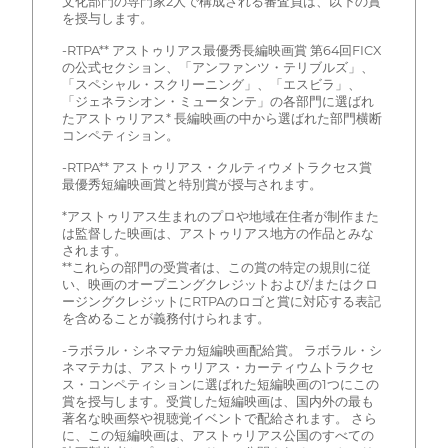
文化部門の専門家2人で構成される審査員は、以下の賞
を授与します。
-RTPA** アストゥリアス最優秀長編映画賞 第64回FICX
の公式セクション、「アンファンツ・テリブルズ」、
「スペシャル・スクリーニング」、「エスビラ」、
「ジェネラシオン・ミュータンテ」の各部門に選ばれ
たアストゥリアス* 長編映画の中から選ばれた部門横断
コンペティション。
-RTPA** アストゥリアス・クルティウメトラクセス賞
最優秀短編映画賞と特別賞が授与されます。
*アストゥリアス生まれのプロや地域在住者が制作また
は監督した映画は、アストゥリアス地方の作品とみな
されます。
**これらの部門の受賞者は、この賞の特定の規則に従
い、映画のオープニングクレジットおよび/またはクロ
ージングクレジットにRTPAのロゴと賞に対応する表記
を含めることが義務付けられます。
-ラボラル・シネマテカ短編映画配給賞。 ラボラル・シ
ネマテカは、アストゥリアス・カーティウムトラクセ
ス・コンペティションに選ばれた短編映画の1つにこの
賞を授与します。受賞した短編映画は、国内外の最も
著名な映画祭や視聴覚イベントで配給されます。 さら
に、この短編映画は、アストゥリアス公国のすべての