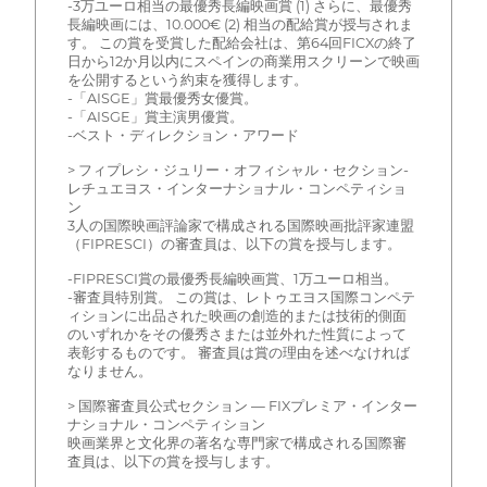
-3万ユーロ相当の最優秀長編映画賞 (1) さらに、最優秀
長編映画には、10.000€ (2) 相当の配給賞が授与されま
す。 この賞を受賞した配給会社は、第64回FICXの終了
日から12か月以内にスペインの商業用スクリーンで映画
を公開するという約束を獲得します。
-「AISGE」賞最優秀女優賞。
-「AISGE」賞主演男優賞。
-ベスト・ディレクション・アワード
> フィプレシ・ジュリー・オフィシャル・セクション-
レチュエヨス・インターナショナル・コンペティショ
ン
3人の国際映画評論家で構成される国際映画批評家連盟
（FIPRESCI）の審査員は、以下の賞を授与します。
-FIPRESCI賞の最優秀長編映画賞、1万ユーロ相当。
-審査員特別賞。 この賞は、レトゥエヨス国際コンペテ
ィションに出品された映画の創造的または技術的側面
のいずれかをその優秀さまたは並外れた性質によって
表彰するものです。 審査員は賞の理由を述べなければ
なりません。
> 国際審査員公式セクション — FIXプレミア・インター
ナショナル・コンペティション
映画業界と文化界の著名な専門家で構成される国際審
査員は、以下の賞を授与します。