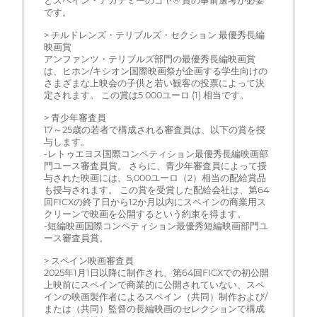
とスペイン・アカデミーのゴヤ® 賞の事前選考が必要
です。
> チルドレンズ・テリブルズ・セクション 最優秀長編
映画賞
アンファンツ・テリブルズ部門の最優秀長編映画賞
は、ヒホン/キシオン国際映画祭が企画する学生向けの
さまざまな上映会の子供と若い観客の投票によって決
定されます。 この賞は5.000ユーロ (1) 相当です。
> 青少年審査員
17～25歳の若者で構成される審査員は、以下の賞を授
与します。
-レトゥエヨス国際コンペティション最優秀長編映画部
門ユース審査員賞。 さらに、青少年審査員によって授
与された映画には、5,000ユーロ（2）相当の配給賞品
も授与されます。 この賞を受賞した配給会社は、第64
回FICXの終了日から12か月以内にスペインの商業用ス
クリーンで映画を公開するという約束を得ます。
-短編映画国際コンペティション最優秀短編映画部門ユ
ース審査員賞。
> スペイン映画審査員
2025年1月1日以降に制作され、第64回FICXでの初公開
上映前にスペインで商業的に公開されていない、スペ
インの映画製作者によるスペイン（共同）制作および/
または（共同）監督の長編映画のセレクションで構成