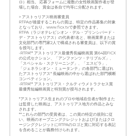
ロ）相当。 応募フォームに複数の女性映画製作者が登
場した場合、賞金は各自で均等に分配されます。
> アストゥリアス映画審査員
RTPAが後援するこれらの賞は、特定の作品募集の対象
となっており、www.ficx.tvで参照できます。
RTPA（ラジオテレビシオン・デル・プリンシパード・
デ・アストゥリアス）の代表者1名と、映画業界または
文化部門の専門家2人で構成される審査員は、以下の賞
を授与します。
-RTPA** アストゥリアス最優秀長編映画賞 第64回FICX
の公式セクション、「アンファンツ・テリブルズ」、
「スペシャル・スクリーニング」、「エスビラ」、
「ジェネラシオン・ミュータンテ」の各部門に選ばれ
たアストゥリアス* 長編映画の中から選ばれた部門横断
コンペティション。
-RTPA** アストゥリアス・クルティウメトラクセス賞
最優秀短編映画賞と特別賞が授与されます。
*アストゥリアス生まれのプロや地域在住者が制作また
は監督した映画は、アストゥリアス地方の作品とみな
されます。
**これらの部門の受賞者は、この賞の特定の規則に従
い、映画のオープニングクレジットおよび/またはクロ
ージングクレジットにRTPAのロゴと賞に対応する表記
を含めることが義務付けられます。