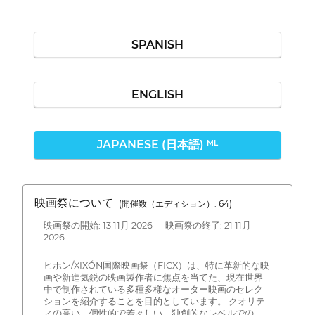
SPANISH
ENGLISH
JAPANESE (日本語)
ML
映画祭について
(開催数（エディション）: 64)
映画祭の開始: 13 11月 2026 映画祭の終了: 21 11月
2026
ヒホン/XIXÓN国際映画祭（FICX）は、特に革新的な映
画や新進気鋭の映画製作者に焦点を当てた、現在世界
中で制作されている多種多様なオーター映画のセレク
ションを紹介することを目的としています。 クオリテ
ィの高い、個性的で若々しい、独創的なレベルでの、