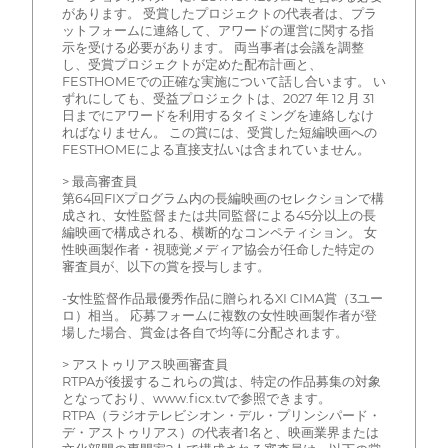
があります。 受賞したプロジェクトの代表者は、プラ
ットフォームに連絡して、アワードの運営に関する指
示を受ける必要があります。 両当事者は会議を調整
し、受賞プロジェクトが定めた配布計画と、
FESTHOMEでの正確な実施について話し合います。 い
ずれにしても、受益プロジェクトは、2027 年 12 月 31
日までにアワードを利用するタイミングを連絡しなけ
ればなりません。 この賞には、受賞した短編映画への
FESTHOMEによる直接支払いは含まれていません。
> 最高審査員
第64回FIXプログラム内の長編映画のセレクションで構
成され、女性監督または共同監督による45分以上の長
編映画で構成される、横断的なコンペティション。 女
性映画製作者・視聴覚メディア協会が任命した特定の
審査員が、以下の賞を授与します。
-女性監督作品最優秀作品に贈られるXI CIMA賞（3ユー
ロ）相当。 応募フォームに複数の女性映画製作者が登
場した場合、賞金は各自で均等に分配されます。
> アストゥリアス映画審査員
RTPAが後援するこれらの賞は、特定の作品募集の対象
となっており、www.ficx.tvで参照できます。
RTPA（ラジオテレビシオン・デル・プリンシパード・
デ・アストゥリアス）の代表者1名と、映画業界または