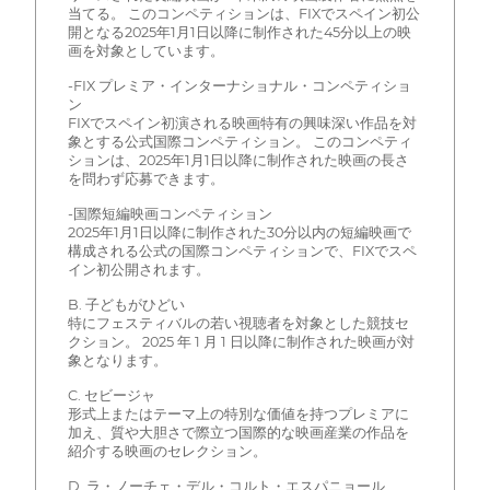
当てる。 このコンペティションは、FIXでスペイン初公
開となる2025年1月1日以降に制作された45分以上の映
画を対象としています。
-FIX プレミア・インターナショナル・コンペティショ
ン
FIXでスペイン初演される映画特有の興味深い作品を対
象とする公式国際コンペティション。 このコンペティ
ションは、2025年1月1日以降に制作された映画の長さ
を問わず応募できます。
-国際短編映画コンペティション
2025年1月1日以降に制作された30分以内の短編映画で
構成される公式の国際コンペティションで、FIXでスペ
イン初公開されます。
B. 子どもがひどい
特にフェスティバルの若い視聴者を対象とした競技セ
クション。 2025 年 1 月 1 日以降に制作された映画が対
象となります。
C. セビージャ
形式上またはテーマ上の特別な価値を持つプレミアに
加え、質や大胆さで際立つ国際的な映画産業の作品を
紹介する映画のセレクション。
D. ラ・ノーチェ・デル・コルト・エスパニョール