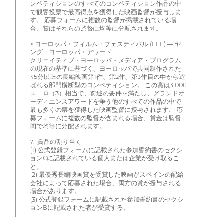
ンペティションのすべてのコンペティション作品の中
で観客投票で最高得点を獲得した映画監督が授与しま
す。 応募フォームに複数の監督が掲載されている場
合、賞はそれらの監督に均等に分配されます。
> ヨーロッパ・フィルム・フェスティバル (EFF) — ヤ
ング・ヨーロッパ・アワード
クリエイティブ・ヨーロッパ・メディア・プログラム
の現在の基準に基づく、ヨーロッパで共同制作された
45分以上の長編映画第1作、第2作、第3作目の中から選
ばれる部門横断型のコンペティション。 この賞は3,000
ユーロ（3）相当で、前述の要件を満たし、グランドオ
ーディエンスアワードを争う他のすべての作品の中で
最も多くの票を獲得した映画監督に授与されます。 応
募フォームに複数の監督が含まれる場合、賞金は監督
間で均等に分配されます。
7.-賞品の割り当て
(1) 公式登録フォームに記載された参加誓約書のセクシ
ョンCに記載されている個人または企業が受け取るこ
と。
(2) 最優秀長編映画賞を受賞した映画がスペインの配給
会社によって応募された場合、両方の賞が授与される
場合があります。
(3) 公式登録フォームに記載された参加誓約書のセクシ
ョンBに記載された者が受賞する。