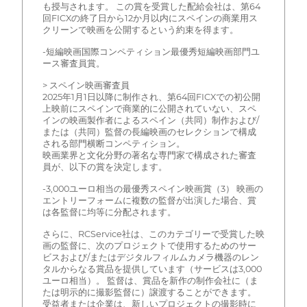
も授与されます。 この賞を受賞した配給会社は、第64
回FICXの終了日から12か月以内にスペインの商業用ス
クリーンで映画を公開するという約束を得ます。
-短編映画国際コンペティション最優秀短編映画部門ユ
ース審査員賞。
> スペイン映画審査員
2025年1月1日以降に制作され、第64回FICXでの初公開
上映前にスペインで商業的に公開されていない、スペ
インの映画製作者によるスペイン（共同）制作および/
または（共同）監督の長編映画のセレクションで構成
される部門横断コンペティション。
映画業界と文化分野の著名な専門家で構成された審査
員が、以下の賞を決定します。
-3,000ユーロ相当の最優秀スペイン映画賞（3） 映画の
エントリーフォームに複数の監督が出演した場合、賞
は各監督に均等に分配されます。
さらに、RCService社は、このカテゴリーで受賞した映
画の監督に、次のプロジェクトで使用するためのサー
ビスおよび/またはデジタルフィルムカメラ機器のレン
タルからなる賞品を提供しています（サービスは3,000
ユーロ相当）。 監督は、賞品を新作の制作会社に（ま
たは明示的に撮影監督に）譲渡することができます。
受益者または企業は、新しいプロジェクトの撮影時に