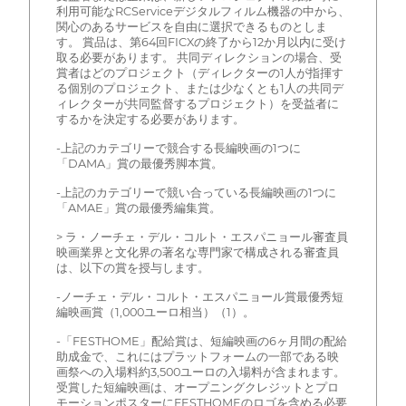
利用可能なRCServiceデジタルフィルム機器の中から、
関心のあるサービスを自由に選択できるものとしま
す。 賞品は、第64回FICXの終了から12か月以内に受け
取る必要があります。 共同ディレクションの場合、受
賞者はどのプロジェクト（ディレクターの1人が指揮す
る個別のプロジェクト、または少なくとも1人の共同デ
ィレクターが共同監督するプロジェクト）を受益者に
するかを決定する必要があります。
-上記のカテゴリーで競合する長編映画の1つに
「DAMA」賞の最優秀脚本賞。
-上記のカテゴリーで競い合っている長編映画の1つに
「AMAE」賞の最優秀編集賞。
> ラ・ノーチェ・デル・コルト・エスパニョール審査員
映画業界と文化界の著名な専門家で構成される審査員
は、以下の賞を授与します。
-ノーチェ・デル・コルト・エスパニョール賞最優秀短
編映画賞（1,000ユーロ相当）（1）。
-「FESTHOME」配給賞は、短編映画の6ヶ月間の配給
助成金で、これにはプラットフォームの一部である映
画祭への入場料約3,500ユーロの入場料が含まれます。
受賞した短編映画は、オープニングクレジットとプロ
モーションポスターにFESTHOMEのロゴを含める必要