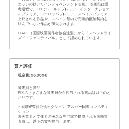
エッジの効いたインディペンデント映画。 映画祭は選
考過程で、FIXでワールドプレミア、インターナショナ
ルプレミア、ヨーロッパプレミア、スペインプレミア
上映される作品や、スペイン領内で商業的配給契約を
結んでいない作品が優先されます。
FIAPF（国際映画製作者協会連盟）から「スペシャライ
ズド・フェスティバル」として認められています。
賞と評価
現金賞: 96,000€
審査員と賞品
FIX のさまざまな審査員から授与される賞品は以下のと
おりです。
> 国際審査員公式セクション-アルバー国際コンペティ
ション
映画業界と文化界の著名な専門家で構成される国際審
査員は、以下の賞を授与します。