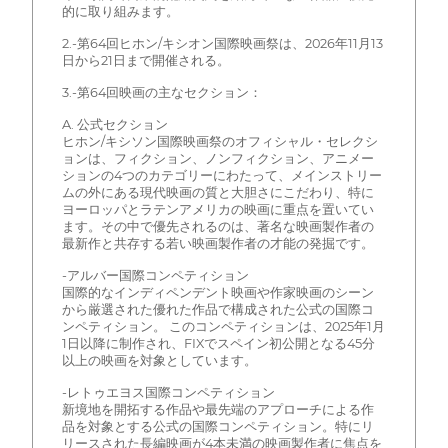
的に取り組みます。
2.-第64回ヒホン/キシオン国際映画祭は、2026年11月13
日から21日まで開催される。
3.-第64回映画の主なセクション：
A. 公式セクション
ヒホン/キシソン国際映画祭のオフィシャル・セレクシ
ョンは、フィクション、ノンフィクション、アニメー
ションの4つのカテゴリーにわたって、メインストリー
ムの外にある現代映画の質と大胆さにこだわり、特に
ヨーロッパとラテンアメリカの映画に重点を置いてい
ます。その中で優先されるのは、著名な映画製作者の
最新作と共存する若い映画製作者の才能の発掘です。
-アルバー国際コンペティション
国際的なインディペンデント映画や作家映画のシーン
から厳選された優れた作品で構成された公式の国際コ
ンペティション。 このコンペティションは、2025年1月
1日以降に制作され、FIXでスペイン初公開となる45分
以上の映画を対象としています。
-レトゥエヨス国際コンペティション
新境地を開拓する作品や最先端のアプローチによる作
品を対象とする公式の国際コンペティション。特にリ
リースされた長編映画が4本未満の映画製作者に焦点を