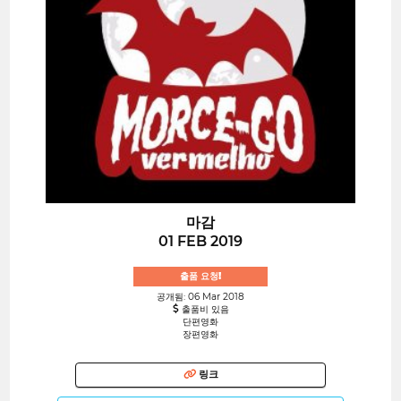
마감
01 FEB 2019
출품 요청!
공개됨: 06 Mar 2018
출품비 있음
단편영화
장편영화
링크