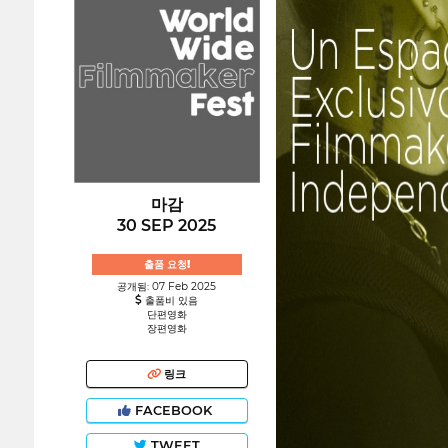
마감
30 SEP 2025
출품 요청!
공개됨: 07 Feb 2025
출품비 있음
단편영화
장편영화
링크
FACEBOOK
TWEET