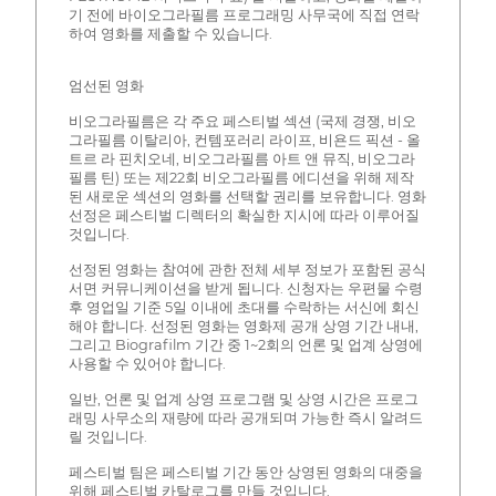
기 전에 바이오그라필름 프로그래밍 사무국에 직접 연락
하여 영화를 제출할 수 있습니다.
엄선된 영화
비오그라필름은 각 주요 페스티벌 섹션 (국제 경쟁, 비오
그라필름 이탈리아, 컨템포러리 라이프, 비욘드 픽션 - 올
트르 라 핀치오네, 비오그라필름 아트 앤 뮤직, 비오그라
필름 틴) 또는 제22회 비오그라필름 에디션을 위해 제작
된 새로운 섹션의 영화를 선택할 권리를 보유합니다. 영화
선정은 페스티벌 디렉터의 확실한 지시에 따라 이루어질
것입니다.
선정된 영화는 참여에 관한 전체 세부 정보가 포함된 공식
서면 커뮤니케이션을 받게 됩니다. 신청자는 우편물 수령
후 영업일 기준 5일 이내에 초대를 수락하는 서신에 회신
해야 합니다. 선정된 영화는 영화제 공개 상영 기간 내내,
그리고 Biografilm 기간 중 1~2회의 언론 및 업계 상영에
사용할 수 있어야 합니다.
일반, 언론 및 업계 상영 프로그램 및 상영 시간은 프로그
래밍 사무소의 재량에 따라 공개되며 가능한 즉시 알려드
릴 것입니다.
페스티벌 팀은 페스티벌 기간 동안 상영된 영화의 대중을
위해 페스티벌 카탈로그를 만들 것입니다.