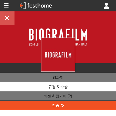
영화제
규정 & 수상
섹션 & 참가비 (2)
전송