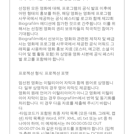
선정된 모든 영화에 대해, 프로그램의 공식 발표 이후에
어떤 형태의 홍보를 하든, 해당 영화는 영화제 프로그램
사무국에서 제공하는 공식 페스티벌 로고와 함께 제22회
Biografilm 에디션에 참가한 것으로 간주됩니다. 이를 위
해서는 선정된 영화의 권리 보유자들의 적극적인 참여가
기대됩니다.
Biografilm에서 선보이는 영화와 관련된 제작자 및 배급
사는 영화제 프로그램 사무국에서 제공한 공식 어워드 그
래픽을 사용하여 영화 홍보 자료 (포스터, 예고편, 소셜 미
디어 및 웹 활동 포함) 와 상영용 영화 사본에 공식 페스티
벌 로고를 포함해야 합니다.
프로젝션 형식: 프로젝션 포맷
엄선된 영화는 이탈리아어 자막과 함께 원어로 상영됩니
다. 일부 상영작의 경우 영어 자막도 제공됩니다.
영화의 원래 언어가 이탈리아어가 아니고 영화에 이탈리
아어 자막이 없는 경우 Biografilm에서 번역 및 동기화를
처리합니다. 이 경우 다음 자료를 제출해 주시기 바랍니
다.
•타임코드가 포함된 최종 자막 목록 (모든 대화, 그래픽, 캡
션) 자막 목록은 Word, RTF, XML, stl, txt 또는 srt 중 하
나여야 하며, 이 예제에서는 IN 00:00:05:02 OUT
00:00:07:04 와 같은 타임코드를 포함해야 합니다. (입력
과 출력 모두 시/분/초/프레임). 타임코드는 DCP의 타임