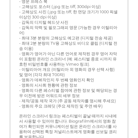
- 영문 프레스 북
- 고해상도 포스터 (.jpg 또는.tiff, 300dpi 이상)
- 고해상도 사진 (.jpg 또는.tiff, 한 면당 크기가 1000 픽셀
이상인 300 dpi 이상)
- 감독의 디지털 헤드샷 사진
- 감독의 약력 및 필모그래피 영문 (가능한 경우 이탈리아
어)
- 최대 3분 분량의 고해상도 예고편 (디지털 전송 제공)
- 최대 2분 분량의 TV용 고해상도 비디오 클립 (디지털 전
송 이용)
- 영화가 영어가 아닌 다른 언어로 제작된 경우 영어 자막
이 포함된 온라인 스크리너 (예: 페스티벌 종료 시까지 유
효한 비밀번호를 사용하는 Vimeo 링크).
- 이탈리아어 개요 (이탈리아 외 영화의 경우 선택 사항)
및 영어 (각각 최대 700자)
- 영화가 데뷔작인지 두 번째 영화인지 확인
- 영화의 시사회 현황에 관한 정보
- 영화의 다른 페스티벌 참여에 관한 정보 및 해당되는 경
우 이전에 받은 어워드의 세부 정보
- 제작/공동 제작 국가 (주 공동 제작자를 명시해 주세요)
- 영화의 주요 크레딧 (주요 제작진 및 주연 배우)
온라인 스크리너 링크는 페스티벌이 끝날 때까지 사내에
서 사용할 수 있어야 합니다. Biografilm에서의 영화 참
여가 확인되면 커뮤니케이션 팀은 온라인 스크리너를 사
용하여 선택된 특정 저널리스트에게 영화를 선보일 권리
를 보유합니다.