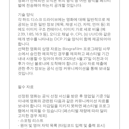
영화가 선택되면 조직은 위의 형식 중 어떤 형식을 페스티
벌에 전송해야 하는지 공개할 것입니다.
기술 양식
각 하드 디스크 드라이브에는 영화에 대해 일반적으로 제
공되는 모든 일반 정보 (제목, 재생 시간, 자막, 언어 등) 외
에도 이미지 구조 컨테이너, 이미지 가로 세로 비율 (예:
2:39, 1:85, 16:9 등), 오디오 채널 수, CPL (s) UUID와 같은
매개 변수를 나타내는 DCP 기술 양식이 함께 제공되어야
합니다.
선택한 영화의 상영 자료는 Biografilm 프로그래밍 사무
소에서 승인한 예외적인 경우를 제외하고 페스티벌 기간
내내 사용할 수 있어야 하며 2026년 4월 27일 이전과 이
후가 아닌 볼로냐에 도착해야 합니다. 심사 자료 제출에
관한 추가 정보는 공식 선정 커뮤니케이션을 통해 보내질
것입니다.
필수 자료
선정된 영화는 공식 선정 서신을 받은 후 영업일 기준 5일
이내에 영화와 관련된 다음과 같은 커뮤니케이션 자료를
보내야 합니다. 마감일을 지키지 못하면 페스티벌 프로그
램에서 제외될 수 있습니다 (페스티벌 재량에 따라 달리
고지한 경우 제외).
- 스포팅 리스트
- 원어 및 영어 자막 목록 (타임코드 입력 및 출력 표시)