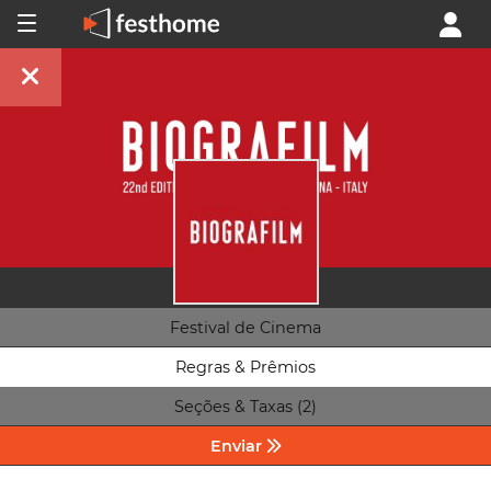
Festival de Cinema
Regras & Prêmios
Seções & Taxas (2)
Enviar