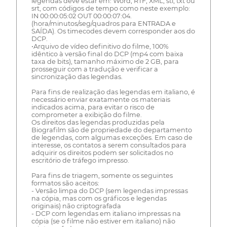
legendas deve estar em: Word, RTF, XML, stl, txt ou
srt, com códigos de tempo como neste exemplo:
IN 00:00:05:02 OUT 00:00:07:04.
(hora/minutos/seg/quadros para ENTRADA e
SAÍDA). Os timecodes devem corresponder aos do
DCP.
•Arquivo de vídeo definitivo do filme, 100%
idêntico à versão final do DCP (mp4 com baixa
taxa de bits), tamanho máximo de 2 GB, para
prosseguir com a tradução e verificar a
sincronização das legendas.
Para fins de realização das legendas em italiano, é
necessário enviar exatamente os materiais
indicados acima, para evitar o risco de
comprometer a exibição do filme.
Os direitos das legendas produzidas pela
Biografilm são de propriedade do departamento
de legendas, com algumas exceções. Em caso de
interesse, os contatos a serem consultados para
adquirir os direitos podem ser solicitados no
escritório de tráfego impresso.
Para fins de triagem, somente os seguintes
formatos são aceitos:
- Versão limpa do DCP (sem legendas impressas
na cópia, mas com os gráficos e legendas
originais) não criptografada
- DCP com legendas em italiano impressas na
cópia (se o filme não estiver em italiano) não