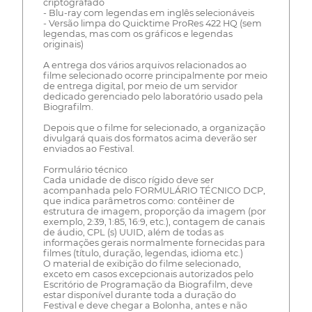
criptografado
- Blu-ray com legendas em inglês selecionáveis
- Versão limpa do Quicktime ProRes 422 HQ (sem
legendas, mas com os gráficos e legendas
originais)
A entrega dos vários arquivos relacionados ao
filme selecionado ocorre principalmente por meio
de entrega digital, por meio de um servidor
dedicado gerenciado pelo laboratório usado pela
Biografilm.
Depois que o filme for selecionado, a organização
divulgará quais dos formatos acima deverão ser
enviados ao Festival.
Formulário técnico
Cada unidade de disco rígido deve ser
acompanhada pelo FORMULÁRIO TÉCNICO DCP,
que indica parâmetros como: contêiner de
estrutura de imagem, proporção da imagem (por
exemplo, 2:39, 1:85, 16:9, etc.), contagem de canais
de áudio, CPL (s) UUID, além de todas as
informações gerais normalmente fornecidas para
filmes (título, duração, legendas, idioma etc.)
O material de exibição do filme selecionado,
exceto em casos excepcionais autorizados pelo
Escritório de Programação da Biografilm, deve
estar disponível durante toda a duração do
Festival e deve chegar a Bolonha, antes e não