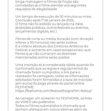
longa-metragem e filmes de ficção são
convidadas se o filme atender aos seguintes
requisitos de elegibilidade:
Um tempo de execução de 50 minutos ou mais;
Conclusão após 1º de janeiro de 2025;
O filme não foi exibido ou lançado na Itália
(exibições públicas, outros festivais ou eventos,
lançamentos digitais, etc.).
Filmes de curta ou média duração (com duração
inferior a 50 minutos) não serão aceitos.
É a critério absoluto dos Diretores Artísticos do
Festival, e somente em casos excepcionais, que
filmes que não cumpram as diretrizes
mencionadas acima serão aceitos.
Uma inscrição só é considerada válida quando for
confirmado que as regras e regulamentos da
chamada foram cumpridos, o link para o
rastreador foi carregado, todas as informações
solicitadas foram fornecidas e a taxa de inscrição
(em euros) foi paga através do portal online
FESTHOME:
https://festhome.com/festival/biografilm-festival
Ao carregar um screener no FESTHOME, os links
do VIMEO são preferidos.
Todos os filmes submetidos à chamada que
tenham diálogos em outros idiomas além do