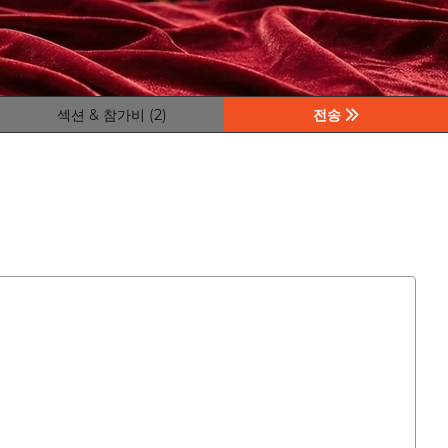
섹션 & 참가비 (2)
전송