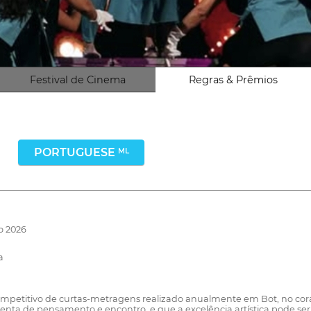
Festival de Cinema
Regras & Prêmios
PORTUGUESE
ML
o 2026
a
competitivo de curtas-metragens realizado anualmente em Bot, no cora
nta de pensamento e encontro, e que a excelência artística pode se