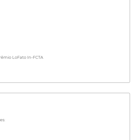
rêmio LoFato In-FCTA
es: