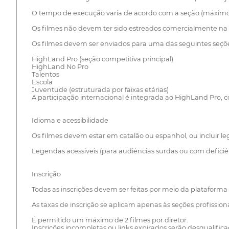
O tempo de execução varia de acordo com a seção (máximo
Os filmes não devem ter sido estreados comercialmente na r
Os filmes devem ser enviados para uma das seguintes seçõ
HighLand Pro (seção competitiva principal)
HighLand No Pro
Talentos
Escola
Juventude (estruturada por faixas etárias)
A participação internacional é integrada ao HighLand Pro,
Idioma e acessibilidade
Os filmes devem estar em catalão ou espanhol, ou incluir le
Legendas acessíveis (para audiências surdas ou com deficiên
Inscrição
Todas as inscrições devem ser feitas por meio da plataform
As taxas de inscrição se aplicam apenas às seções profission
É permitido um máximo de 2 filmes por diretor.
Inscrições incompletas ou links expirados serão desqualifica