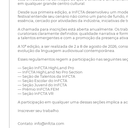
em qualquer grande centro cultural.
Desde sua primeira edição, a InFCTA desenvolveu um modelo
festival entende seu cenário não como um pano de fundo, 
essência, cercado por atividades da indústria, iniciativas d
A chamada para inscrições está aberta anualmente. Os traba
curatoriais claramente definidos: qualidade narrativa e forma
a talentos emergentes e com a promoção da presença ativa 
A 10ª edição, a ser realizada de 2 a 8 de agosto de 2026, co
evolução da linguagem audiovisual contemporânea.
Esses regulamentos regem a participação nas seguintes seç
— Seção InFCTA HighLand Pro
— InFCTA HighLand No Pro Section
— Seção de Talentos da InFCTA
— Seção Escolar do InFCTA
— Seção Juvenil do InFCTA
— Prêmio InFCTA FEM
— Seção InFCTA VR
A participação em qualquer uma dessas seções implica a ac
Inscrever seu trabalho.
Contato: info@infcta.com