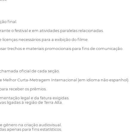
ão final.
ante o festival e em atividades paralelas relacionadas.
licenças necessários para a exibição do filme.
usar trechos e materiais promocionais para fins de comunicação.
chamada oficial de cada seção.
 de Melhor Curta-Metragem Internacional (em idioma não espanhol).
ara receber os prêmios.
entação legal e da fatura exigidas.
as ligadas à região de Terra Alta.
 gênero na criação audiovisual.
s apenas para fins estatísticos.