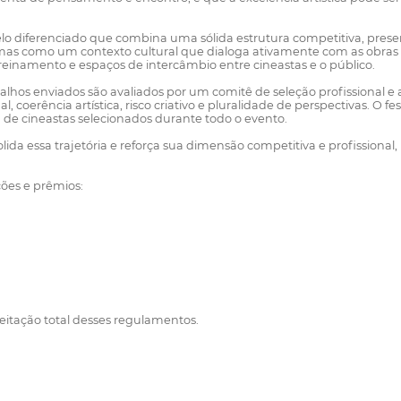
 diferenciado que combina uma sólida estrutura competitiva, presenç
mas como um contexto cultural que dialoga ativamente com as obras 
e treinamento e espaços de intercâmbio entre cineastas e o público.
lhos enviados são avaliados por um comitê de seleção profissional e 
l, coerência artística, risco criativo e pluralidade de perspectivas. O
de cineastas selecionados durante todo o evento.
nsolida essa trajetória e reforça sua dimensão competitiva e profissio
ões e prêmios:
eitação total desses regulamentos.