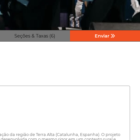
Seções & Taxas (6)
Enviar
ção da região de Terra Alta (Catalunha, Espanha). O projeto
r desenvolvida com o mesmo rigor em um contexto rural e