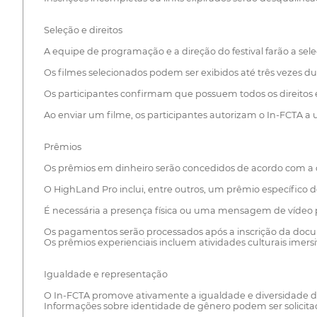
Seleção e direitos
A equipe de programação e a direção do festival farão a seleç
Os filmes selecionados podem ser exibidos até três vezes dur
Os participantes confirmam que possuem todos os direitos e 
Ao enviar um filme, os participantes autorizam o In-FCTA a 
Prêmios
Os prêmios em dinheiro serão concedidos de acordo com a 
O HighLand Pro inclui, entre outros, um prêmio específico
É necessária a presença física ou uma mensagem de vídeo p
Os pagamentos serão processados após a inscrição da docum
Os prêmios experienciais incluem atividades culturais imersiv
Igualdade e representação
O In-FCTA promove ativamente a igualdade e diversidade de
Informações sobre identidade de gênero podem ser solicitada