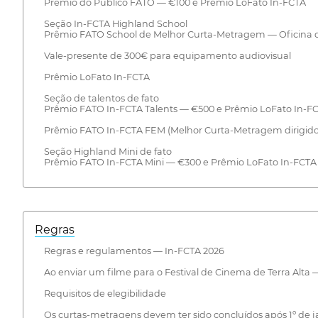
Prêmio do Público FATO — €100 e Prêmio LoFato In-FCTA
Seção In-FCTA Highland School
Prêmio FATO School de Melhor Curta-Metragem — Oficina d
Vale-presente de 300€ para equipamento audiovisual
Prêmio LoFato In-FCTA
Seção de talentos de fato
Prêmio FATO In-FCTA Talents — €500 e Prêmio LoFato In-F
Prêmio FATO In-FCTA FEM (Melhor Curta-Metragem dirigido
Seção Highland Mini de fato
Prêmio FATO In-FCTA Mini — €300 e Prêmio LoFato In-FCTA
Regras
Regras e regulamentos — In-FCTA 2026
Ao enviar um filme para o Festival de Cinema de Terra Alta
Requisitos de elegibilidade
Os curtas-metragens devem ter sido concluídos após 1º de j