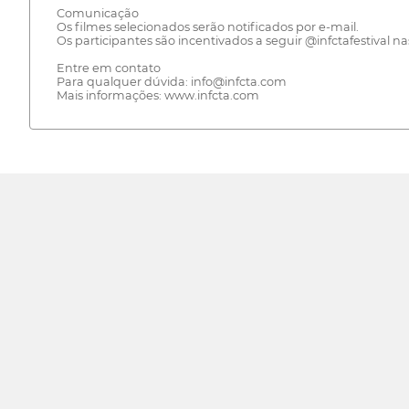
Comunicação
Os filmes selecionados serão notificados por e-mail.
Os participantes são incentivados a seguir @infctafestival na
Entre em contato
Para qualquer dúvida: info@infcta.com
Mais informações: www.infcta.com