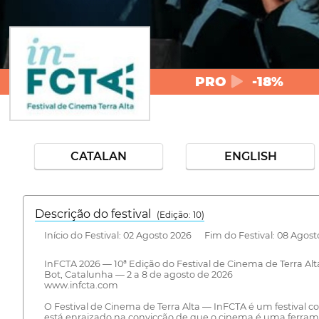
PRO
-18%
CATALAN
ENGLISH
Descrição do festival
(Edição: 10)
Início do Festival: 02 Agosto 2026 Fim do Festival: 08 Agost
InFCTA 2026 — 10ª Edição do Festival de Cinema de Terra Alt
Bot, Catalunha — 2 a 8 de agosto de 2026
www.infcta.com
O Festival de Cinema de Terra Alta — InFCTA é um festival 
está enraizado na convicção de que o cinema é uma ferrame