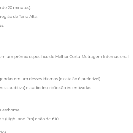
 de 20 minutos).
egião de Terra Alta.
es:
 com um prêmio específico de Melhor Curta-Metragem Internacional.
gendas em um desses idiomas (o catalão é preferível).
cia auditiva) e audiodescrição são incentivadas.
a Festhome.
ais (HighLand Pro) e são de €10.
dos.