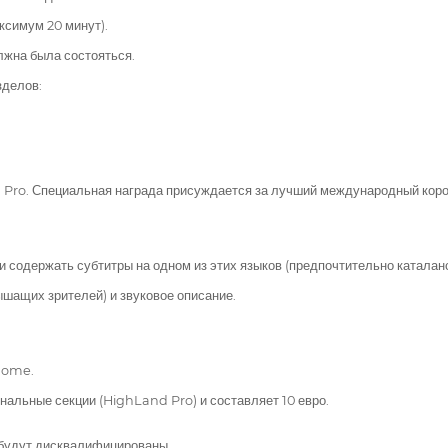
ксимум 20 минут).
лжна была состояться.
зделов:
 Pro. Специальная награда присуждается за лучший международный кор
 содержать субтитры на одном из этих языков (предпочтительно каталанс
шащих зрителей) и звуковое описание.
home.
нальные секции (HighLand Pro) и составляет 10 евро.
 будут дисквалифицированы.