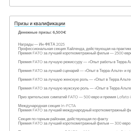
Призы и квалификации
Денежные призы: 6,500€
Награды — Ин-ФКТА 2025
Профессиональная секция Хайленда, действующая на практик
Премия FATO за лучший короткометражный фильм — 2500 евро
Премия FATO за лучшую режиссуру — «Опыт работы в Терра Ал
Премия FATO за лучший сценарий — «Опыт в Терра-Альте» и п
Премия FATO за лучшую женскую роль — «Опыт в Терра Альте»
Премия FATO за лучшую мужскую роль — «Опыт в Терра Альте»
Приз зрительских симпатий FATO — 500 евро и премия Lofato 
Международная секция In-FCTA
Премия FATO за лучший международный короткометражный фил
Секция по горным районам, действующая по факту
Премия FATO за лучший короткометражный фильм — 300 евро 