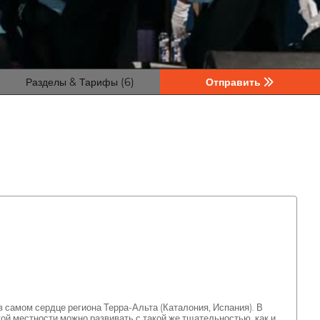
Разделы & Тарифы (6)
Отправить
самом сердце региона Терра-Альта (Каталония, Испания). В
ой местности можно развивать с такой же тщательностью, как и