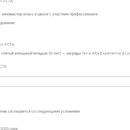
in-FCTA
киномастер-класс в школе с участием профессионала
удование
 In-FCTA
нятый женщиной младше 30 лет) — награды Terra Alta Experience и Lo
FCTA
стник соглашается со следующими условиями:
2025 года.