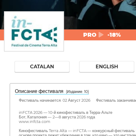
PRO
-18%
CATALAN
ENGLISH
Описание фестиваля
( Издание: 10)
Фестиваль начинается: 02 Август 2026 Фестиваль заканчивае
inFCTA 2026 — 10-й кинофестиваль в Терра-Альте
Бот, Каталония — 2—8 августа 2026 года
www.infcta.com
Кинофестиваль Terra Alta — inFCTA — конкурсный фестиваль к
основе проекта лежит убеждение в том, что кино — это инстру