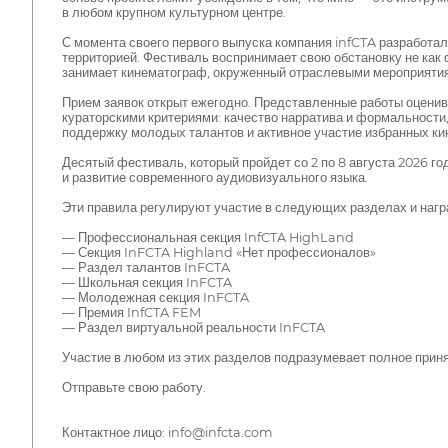
в любом крупном культурном центре.
С момента своего первого выпуска компания infCTA разработа
территорией. Фестиваль воспринимает свою обстановку не как ф
занимает кинематограф, окруженный отраслевыми мероприятия
Прием заявок открыт ежегодно. Представленные работы оцени
кураторскими критериями: качество нарратива и формальности,
поддержку молодых талантов и активное участие избранных ки
Десятый фестиваль, который пройдет со 2 по 8 августа 2026 го
и развитие современного аудиовизуального языка.
Эти правила регулируют участие в следующих разделах и нагр
— Профессиональная секция InfCTA HighLand
— Секция InFCTA Highland «Нет профессионалов»
— Раздел талантов InFCTA
— Школьная секция InFCTA
— Молодежная секция InFCTA
— Премия InfCTA FEM
— Раздел виртуальной реальности InFCTA
Участие в любом из этих разделов подразумевает полное приня
Отправьте свою работу.
Контактное лицо: info@infcta.com