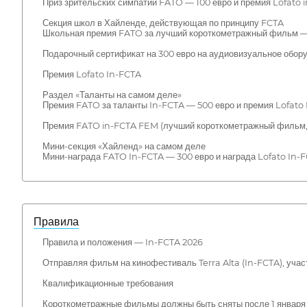
Приз зрительских симпатий FATO — 100 евро и премия Lofato 
Секция школ в Хайленде, действующая по принципу FCTA
Школьная премия FATO за лучший короткометражный фильм — 
Подарочный сертификат на 300 евро на аудиовизуальное обор
Премия Lofato In-FCTA
Раздел «Таланты на самом деле»
Премия FATO за таланты In-FCTA — 500 евро и премия Lofato
Премия FATO in-FCTA FEM (лучший короткометражный фильм, с
Мини-секция «Хайленд» на самом деле
Мини-награда FATO In-FCTA — 300 евро и награда Lofato In-
Правила
Правила и положения — In-FCTA 2026
Отправляя фильм на кинофестиваль Terra Alta (In-FCTA), уча
Квалификационные требования
Короткометражные фильмы должны быть сняты после 1 января 