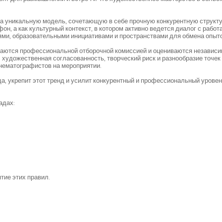
ла уникальную модель, сочетающую в себе прочную конкурентную структу
он, а как культурный контекст, в котором активно ведется диалог с рабо
ми, образовательными инициативами и пространствами для обмена опыт
ваются профессиональной отборочной комиссией и оцениваются независи
 художественная согласованность, творческий риск и разнообразие точек
нематографистов на мероприятии.
да, укрепит этот тренд и усилит конкурентный и профессиональный уровен
адах:
тие этих правил.