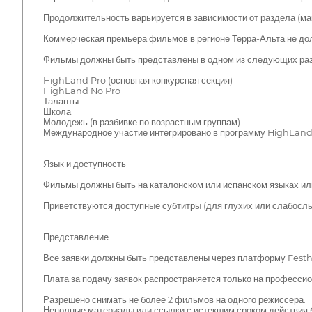
Продолжительность варьируется в зависимости от раздела (ма
Коммерческая премьера фильмов в регионе Терра-Альта не до
Фильмы должны быть представлены в одном из следующих ра
HighLand Pro (основная конкурсная секция)
HighLand No Pro
Таланты
Школа
Молодежь (в разбивке по возрастным группам)
Международное участие интегрировано в программу HighLand
Язык и доступность
Фильмы должны быть на каталонском или испанском языках или
Приветствуются доступные субтитры (для глухих или слабослы
Представление
Все заявки должны быть представлены через платформу Fest
Плата за подачу заявок распространяется только на профессио
Разрешено снимать не более 2 фильмов на одного режиссера.
Неполные материалы или ссылки с истекшим сроком действия