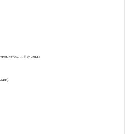
откометражный фильм.
кий).