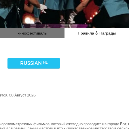
кинофестиваль
Правила & Награды
RUSSIAN
ML
тся: 08 Август 2026
ороткометражных фильмов, который ежегодно проводится в городе Бот, в 
мент для размышлений и встреч и что художественное мастерство в сельск