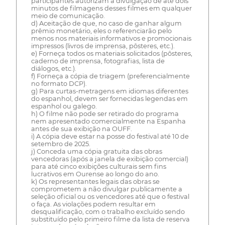
participantes autorizam a divulgação de até dois
minutos de filmagens desses filmes em qualquer
meio de comunicação.
d) Aceitação de que, no caso de ganhar algum
prêmio monetário, eles o referenciarão pelo
menos nos materiais informativos e promocionais
impressos (livros de imprensa, pôsteres, etc.).
e) Forneça todos os materiais solicitados (pôsteres,
caderno de imprensa, fotografias, lista de
diálogos, etc.).
f) Forneça a cópia de triagem (preferencialmente
no formato DCP).
g) Para curtas-metragens em idiomas diferentes
do espanhol, devem ser fornecidas legendas em
espanhol ou galego.
h) O filme não pode ser retirado do programa
nem apresentado comercialmente na Espanha
antes de sua exibição na OUFF.
i) A cópia deve estar na posse do festival até 10 de
setembro de 2025.
j) Conceda uma cópia gratuita das obras
vencedoras (após a janela de exibição comercial)
para até cinco exibições culturais sem fins
lucrativos em Ourense ao longo do ano.
k) Os representantes legais das obras se
comprometem a não divulgar publicamente a
seleção oficial ou os vencedores até que o festival
o faça. As violações podem resultar em
desqualificação, com o trabalho excluído sendo
substituído pelo primeiro filme da lista de reserva