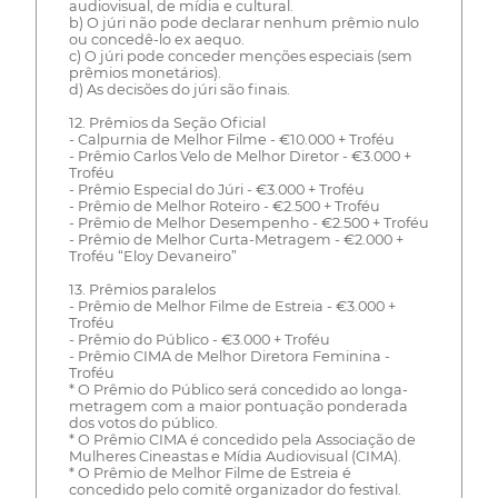
audiovisual, de mídia e cultural.
b) O júri não pode declarar nenhum prêmio nulo
ou concedê-lo ex aequo.
c) O júri pode conceder menções especiais (sem
prêmios monetários).
d) As decisões do júri são finais.
12. Prêmios da Seção Oficial
- Calpurnia de Melhor Filme - €10.000 + Troféu
- Prêmio Carlos Velo de Melhor Diretor - €3.000 +
Troféu
- Prêmio Especial do Júri - €3.000 + Troféu
- Prêmio de Melhor Roteiro - €2.500 + Troféu
- Prêmio de Melhor Desempenho - €2.500 + Troféu
- Prêmio de Melhor Curta-Metragem - €2.000 +
Troféu “Eloy Devaneiro”
13. Prêmios paralelos
- Prêmio de Melhor Filme de Estreia - €3.000 +
Troféu
- Prêmio do Público - €3.000 + Troféu
- Prêmio CIMA de Melhor Diretora Feminina -
Troféu
* O Prêmio do Público será concedido ao longa-
metragem com a maior pontuação ponderada
dos votos do público.
* O Prêmio CIMA é concedido pela Associação de
Mulheres Cineastas e Mídia Audiovisual (CIMA).
* O Prêmio de Melhor Filme de Estreia é
concedido pelo comitê organizador do festival.