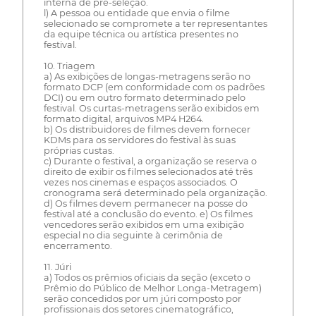
interna de pré-seleção.
l) A pessoa ou entidade que envia o filme
selecionado se compromete a ter representantes
da equipe técnica ou artística presentes no
festival.
10. Triagem
a) As exibições de longas-metragens serão no
formato DCP (em conformidade com os padrões
DCI) ou em outro formato determinado pelo
festival. Os curtas-metragens serão exibidos em
formato digital, arquivos MP4 H264.
b) Os distribuidores de filmes devem fornecer
KDMs para os servidores do festival às suas
próprias custas.
c) Durante o festival, a organização se reserva o
direito de exibir os filmes selecionados até três
vezes nos cinemas e espaços associados. O
cronograma será determinado pela organização.
d) Os filmes devem permanecer na posse do
festival até a conclusão do evento. e) Os filmes
vencedores serão exibidos em uma exibição
especial no dia seguinte à cerimônia de
encerramento.
11. Júri
a) Todos os prêmios oficiais da seção (exceto o
Prêmio do Público de Melhor Longa-Metragem)
serão concedidos por um júri composto por
profissionais dos setores cinematográfico,