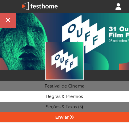
Festival de Cinema
Regras & Prêmios
Seções & Taxas (5)
Enviar