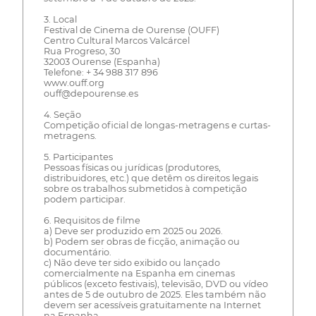
3. Local
Festival de Cinema de Ourense (OUFF)
Centro Cultural Marcos Valcárcel
Rua Progreso, 30
32003 Ourense (Espanha)
Telefone: + 34 988 317 896
www.ouff.org
ouff@depourense.es
4. Seção
Competição oficial de longas-metragens e curtas-
metragens.
5. Participantes
Pessoas físicas ou jurídicas (produtores,
distribuidores, etc.) que detêm os direitos legais
sobre os trabalhos submetidos à competição
podem participar.
6. Requisitos de filme
a) Deve ser produzido em 2025 ou 2026.
b) Podem ser obras de ficção, animação ou
documentário.
c) Não deve ter sido exibido ou lançado
comercialmente na Espanha em cinemas
públicos (exceto festivais), televisão, DVD ou vídeo
antes de 5 de outubro de 2025. Eles também não
devem ser acessíveis gratuitamente na Internet
na Espanha.