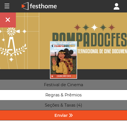
Festival de Cinema
Regras & Prêmios
Seções & Taxas (4)
Enviar