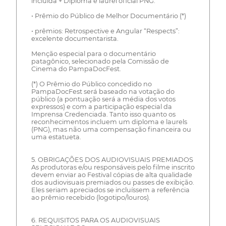
incluída + Diploma e laurel oficial PNG.
• Prêmio do Público de Melhor Documentário (*)
• prêmios: Retrospective e Angular “Respects”:
excelente documentarista.
Menção especial para o documentário
patagônico, selecionado pela Comissão de
Cinema do PampaDocFest.
(*) O Prêmio do Público concedido no
PampaDocFest será baseado na votação do
público (a pontuação será a média dos votos
expressos) e com a participação especial da
Imprensa Credenciada. Tanto isso quanto os
reconhecimentos incluem um diploma e laurels
(PNG), mas não uma compensação financeira ou
uma estatueta.
5. OBRIGAÇÕES DOS AUDIOVISUAIS PREMIADOS
As produtoras e/ou responsáveis pelo filme inscrito
devem enviar ao Festival cópias de alta qualidade
dos audiovisuais premiados ou passes de exibição.
Eles seriam apreciados se incluíssem a referência
ao prêmio recebido (logotipo/louros).
6. REQUISITOS PARA OS AUDIOVISUAIS