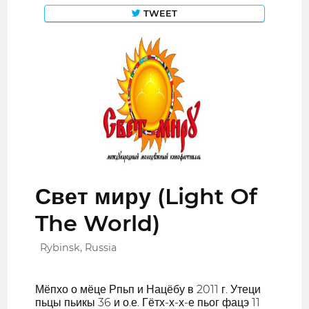
TWEET
Свет миру (Light Of
The World)
Rybinsk, Russia
Мёпхо о мёце Рпьп и Нацёбу в 2011 г. Утеци
пьцы пьикы 36 и о.е. Гётх-х-х-е пьог фацэ 11