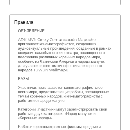
Правила
ОБЪЯВЛЕНИЕ
ADKIMVN Cine y Comunicación Mapuche
приглашает кинематографистов, создающих
аудиовизуальные произведения, созданные в рамках
создания самобытного кинотеатра, посвященного
положению различных коренных народов мира,
особенно из Латинской Америки и народа мапуче,
для участия в шестом кинофестивале коренных
народов TUWUN Wallmapu.
БАЗЫ
Участники: приглашаются кинематографисты со
всего мира, представляющие работы, посвященные
темам коренных народов, и кинематографисты с
работами о народе мапуче.
Категории: Участники могут зарегистрировать свои
работы в двух категориях: «Народ мапуче» и
«Коренные народы».
Работы: короткометражные фильмы, средние и