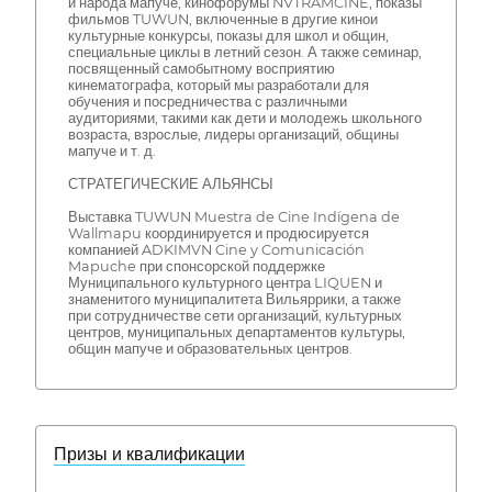
и народа мапуче, кинофорумы NVTRAMCINE, показы
фильмов TUWUN, включенные в другие кинои
культурные конкурсы, показы для школ и общин,
специальные циклы в летний сезон. А также семинар,
посвященный самобытному восприятию
кинематографа, который мы разработали для
обучения и посредничества с различными
аудиториями, такими как дети и молодежь школьного
возраста, взрослые, лидеры организаций, общины
мапуче и т. д.
СТРАТЕГИЧЕСКИЕ АЛЬЯНСЫ
Выставка TUWUN Muestra de Cine Indígena de
Wallmapu координируется и продюсируется
компанией ADKIMVN Cine y Comunicación
Mapuche при спонсорской поддержке
Муниципального культурного центра LIQUEN и
знаменитого муниципалитета Вильяррики, а также
при сотрудничестве сети организаций, культурных
центров, муниципальных департаментов культуры,
общин мапуче и образовательных центров.
Призы и квалификации