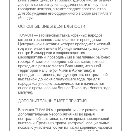
культурных центрах в городах, где обычно затруднен
доступ к кинотеатру из-за удаленности от крупных
городских центров, а также создает пространство
для обсуждения его содержимого в формате Nvtram
(беседы).
ОСНОВНЫЕ ВИДЫ ДЕЯТЕЛЬНОСТИ
TUWUN — это киновыставка коренных народов,
которая в основном заключается в проведении
Центральной выставки, которая проводится каждый
год в течение 4 дней в Муниципальном культурном
центре Вильяррики и сопровождается
мероприятиями, проводимыми в различных районах
города. А также о передвижной выставке, которая
проходит в разных местах Вальмапу, исконной
территории мапуче (юг Чили и Аргентина), и
проводится с месяца, следующего за центральной
выставкой, до июня следующего года, где для
народа мапуче цикл заканчивается и начинается
снова с празднования Виньоя Трипанту (Нового года
мапуче).
ДОПОЛНИТЕЛЬНЫЕ МЕРОПРИЯТИЯ
В рамках TUWUN мы разрабатываем различные
дополнительные мероприятия как во время
центральной выставки, так и во время передвижной
выставки. Среди них травун (встреча), специальные
показы с участием гостей из числа коренных народов