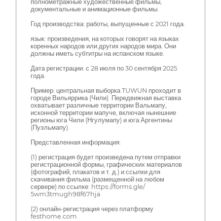
полнометражные художественные фильмы,
документальные и анимационные фильмы.
Год производства: работы, выпущенные с 2021 года.
язык: произведения, на которых говорят на языках
коренных народов или других народов мира. Они
должны иметь субтитры на испанском языке.
Дата регистрации: с 28 июля по 30 сентября 2025
года.
Пример: центральная выборка TUWUN проходит в
городе Вильяррика (Чили). Передвижная выставка
охватывает различные территории Вальмапу,
исконной территории мапуче, включая нынешние
регионы юга Чили (Нгулумапу) и юга Аргентины
(Пуэльмапу).
Представленная информация:
(1) регистрация будет произведена путем отправки
регистрационной формы, графических материалов
(фотографий, плакатов и т. д.) и ссылки для
скачивания фильма (размещенной на любом
сервере) по ссылке: https://forms.gle/
5wm3tmugh98f67hja
(2) онлайн-регистрация через платформу
festhome.com