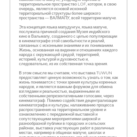
территориальное пространство LOF, которое, в свою
очередь, является основой исконной
территориальной структуры более широкого
пространства — ВАЛМАПУ, всей территории мапуче.
Эта концепция языка мапудунгун, языка мапуче,
послужила причиной создания Музея индийского
кино в Вальмапу, созданного с целью популяризации
в кинематографе этой самобытности и реалий,
связанных с исконными знаниями и их пониманием.
Жизнь, основанная на видении и отношениях каждого
народа с окружающей средой, территорией,
историей, культурой и духовностью и,
следовательно, из их собственная точка зрения.
В этом смысле мы считаем, что выставка TUWUN
предоставляет ценную возможность узнать о том, как
жизнь понимается с точки зрения культуры коренных
народов, и является важным форумом для обмена
взглядами и реальностью, выраженными их
собственными репрезентативными голосами, через
кинематограф. Помимо содействия децентрализации
кинематографа и культуры, налаживанию процесса
распространения на территориальном уровне и
ознакомлению с передвижной выставкой и
сопутствующими мероприятиями широкой и
разнообразной публики в городских и сельских
районах, выставка участвующих работ в различных
местах, например в общинах мапуче, школах и