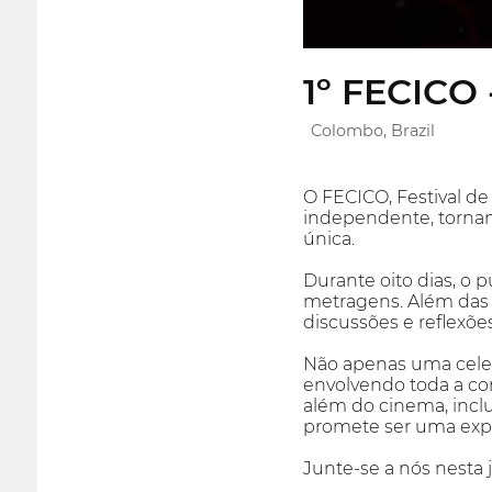
1º FECICO
Colombo, Brazil
O FECICO, Festival d
independente, tornan
única.
Durante oito dias, o p
metragens. Além das ex
discussões e reflexõ
Não apenas uma celeb
envolvendo toda a co
além do cinema, inclu
promete ser uma expe
Junte-se a nós nesta 