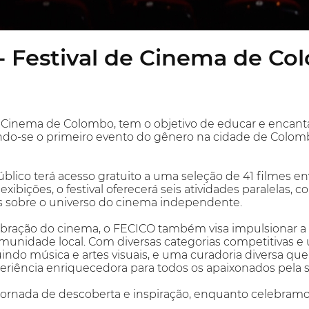
 - Festival de Cinema de C
e Cinema de Colombo, tem o objetivo de educar e encan
do-se o primeiro evento do gênero na cidade de Colom
úblico terá acesso gratuito a uma seleção de 41 filmes en
ibições, o festival oferecerá seis atividades paralelas, 
es sobre o universo do cinema independente.
ração do cinema, o FECICO também visa impulsionar a f
munidade local. Com diversas categorias competitivas 
indo música e artes visuais, e uma curadoria diversa qu
riência enriquecedora para todos os apaixonados pela s
jornada de descoberta e inspiração, enquanto celebramos 