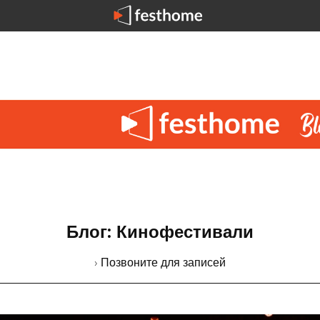
Блог: Кинофестивали
› Позвоните для записей