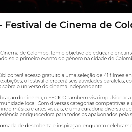
 - Festival de Cinema de C
e Cinema de Colombo, tem o objetivo de educar e encan
do-se o primeiro evento do gênero na cidade de Colom
úblico terá acesso gratuito a uma seleção de 41 filmes en
ibições, o festival oferecerá seis atividades paralelas, 
es sobre o universo do cinema independente.
ração do cinema, o FECICO também visa impulsionar a f
munidade local. Com diversas categorias competitivas 
indo música e artes visuais, e uma curadoria diversa qu
riência enriquecedora para todos os apaixonados pela s
jornada de descoberta e inspiração, enquanto celebramos 