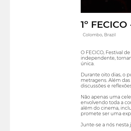
1º FECICO
Colombo, Brazil
O FECICO, Festival d
independente, tornan
única.
Durante oito dias, o p
metragens. Além das ex
discussões e reflexõ
Não apenas uma celeb
envolvendo toda a co
além do cinema, inclu
promete ser uma expe
Junte-se a nós nesta 