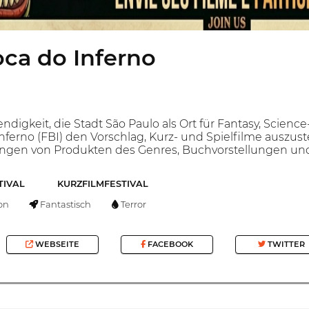
oca do Inferno
digkeit, die Stadt São Paulo als Ort für Fantasy, Scienc
Inferno (FBI) den Vorschlag, Kurz- und Spielfilme auszust
ngen von Produkten des Genres, Buchvorstellungen und
TIVAL
KURZFILMFESTIVAL
on
Fantastisch
Terror
WEBSEITE
FACEBOOK
TWITTER