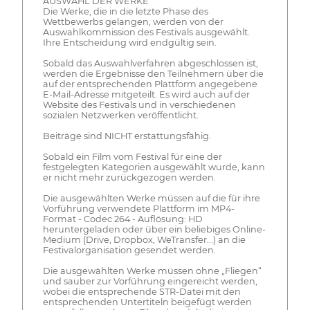
AUSWAHL DER WERKE
Die Werke, die in die letzte Phase des
Wettbewerbs gelangen, werden von der
Auswahlkommission des Festivals ausgewählt.
Ihre Entscheidung wird endgültig sein.
Sobald das Auswahlverfahren abgeschlossen ist,
werden die Ergebnisse den Teilnehmern über die
auf der entsprechenden Plattform angegebene
E-Mail-Adresse mitgeteilt. Es wird auch auf der
Website des Festivals und in verschiedenen
sozialen Netzwerken veröffentlicht.
Beiträge sind NICHT erstattungsfähig.
Sobald ein Film vom Festival für eine der
festgelegten Kategorien ausgewählt wurde, kann
er nicht mehr zurückgezogen werden.
Die ausgewählten Werke müssen auf die für ihre
Vorführung verwendete Plattform im MP4-
Format - Codec 264 - Auflösung: HD
heruntergeladen oder über ein beliebiges Online-
Medium (Drive, Dropbox, WeTransfer...) an die
Festivalorganisation gesendet werden.
Die ausgewählten Werke müssen ohne „Fliegen“
und sauber zur Vorführung eingereicht werden,
wobei die entsprechende STR-Datei mit den
entsprechenden Untertiteln beigefügt werden