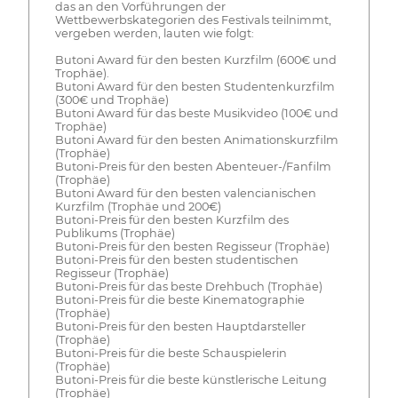
das an den Vorführungen der
Wettbewerbskategorien des Festivals teilnimmt,
vergeben werden, lauten wie folgt:
Butoni Award für den besten Kurzfilm (600€ und
Trophäe).
Butoni Award für den besten Studentenkurzfilm
(300€ und Trophäe)
Butoni Award für das beste Musikvideo (100€ und
Trophäe)
Butoni Award für den besten Animationskurzfilm
(Trophäe)
Butoni-Preis für den besten Abenteuer-/Fanfilm
(Trophäe)
Butoni Award für den besten valencianischen
Kurzfilm (Trophäe und 200€)
Butoni-Preis für den besten Kurzfilm des
Publikums (Trophäe)
Butoni-Preis für den besten Regisseur (Trophäe)
Butoni-Preis für den besten studentischen
Regisseur (Trophäe)
Butoni-Preis für das beste Drehbuch (Trophäe)
Butoni-Preis für die beste Kinematographie
(Trophäe)
Butoni-Preis für den besten Hauptdarsteller
(Trophäe)
Butoni-Preis für die beste Schauspielerin
(Trophäe)
Butoni-Preis für die beste künstlerische Leitung
(Trophäe)