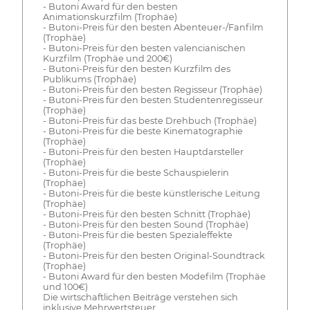
- Butoni Award für den besten
Animationskurzfilm (Trophäe)
- Butoni-Preis für den besten Abenteuer-/Fanfilm
(Trophäe)
- Butoni-Preis für den besten valencianischen
Kurzfilm (Trophäe und 200€)
- Butoni-Preis für den besten Kurzfilm des
Publikums (Trophäe)
- Butoni-Preis für den besten Regisseur (Trophäe)
- Butoni-Preis für den besten Studentenregisseur
(Trophäe)
- Butoni-Preis für das beste Drehbuch (Trophäe)
- Butoni-Preis für die beste Kinematographie
(Trophäe)
- Butoni-Preis für den besten Hauptdarsteller
(Trophäe)
- Butoni-Preis für die beste Schauspielerin
(Trophäe)
- Butoni-Preis für die beste künstlerische Leitung
(Trophäe)
- Butoni-Preis für den besten Schnitt (Trophäe)
- Butoni-Preis für den besten Sound (Trophäe)
- Butoni-Preis für die besten Spezialeffekte
(Trophäe)
- Butoni-Preis für den besten Original-Soundtrack
(Trophäe)
- Butoni Award für den besten Modefilm (Trophäe
und 100€)
Die wirtschaftlichen Beiträge verstehen sich
inklusive Mehrwertsteuer.