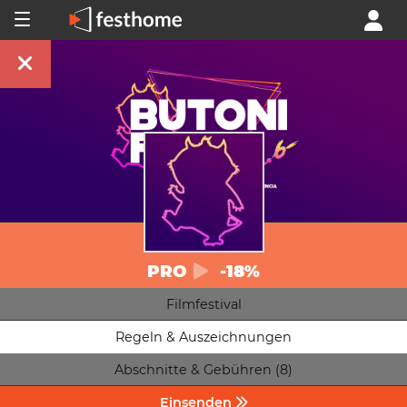
PRO
-18%
Filmfestival
Regeln & Auszeichnungen
Abschnitte & Gebühren (8)
Einsenden