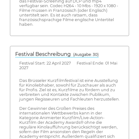
das Festival-Screening auf DCP und mp4
verfügbar sein. Codec H264 - 10 Mbs - 1920 x 1080 -
Filme müssen in Französisch (oder Englisch)
untertitelt sein. Es ist auch ratsam, dass
französischsprachige Filme englische Untertitel
haben.
Festival Beschreibung
(Ausgabe: 30)
Festival Start: 22 April 2027 Festival Ende: 01 Mai
2027
Das Brüsseler Kurzfilmfestival ist eine Ausstellung
für Kinoliebhaber, sowohl für Zuschauer als auch
für Profis. Ziel ist es, Kurzfilme zu fördern und zu
verbreiten und Kontakte zwischen Publikum,
jungen Regisseuren und Fachleuten herzustellen.
Der Gewinner des Großen Preises des
internationalen Wettbewerbs kann in der
Kategorie Animierter Kurzfilm/Live-Action-
Kurzfilm der Academy Awards® ohne die
reguläre Kinolaufführung berücksichtigt werden,
sofern der Film ansonsten den Regeln der
Academy entspricht. Außerdem qualifiziert sich