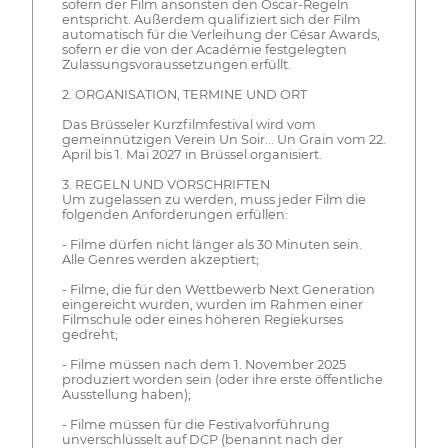
sofern der Film ansonsten den Oscar-Regeln
entspricht. Außerdem qualifiziert sich der Film
automatisch für die Verleihung der César Awards,
sofern er die von der Académie festgelegten
Zulassungsvoraussetzungen erfüllt.
2. ORGANISATION, TERMINE UND ORT
Das Brüsseler Kurzfilmfestival wird vom
gemeinnützigen Verein Un Soir... Un Grain vom 22.
April bis 1. Mai 2027 in Brüssel organisiert.
3. REGELN UND VORSCHRIFTEN
Um zugelassen zu werden, muss jeder Film die
folgenden Anforderungen erfüllen:
- Filme dürfen nicht länger als 30 Minuten sein.
Alle Genres werden akzeptiert;
- Filme, die für den Wettbewerb Next Generation
eingereicht wurden, wurden im Rahmen einer
Filmschule oder eines höheren Regiekurses
gedreht;
- Filme müssen nach dem 1. November 2025
produziert worden sein (oder ihre erste öffentliche
Ausstellung haben);
- Filme müssen für die Festivalvorführung
unverschlüsselt auf DCP (benannt nach der