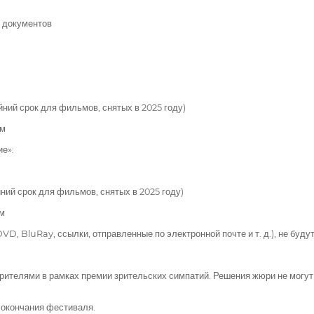
х документов
райний срок для фильмов, снятых в 2025 году)
ьм
е»:
райний срок для фильмов, снятых в 2025 году)
ьм
, BluRay, ссылки, отправленные по электронной почте и т. д.), не будут
рителями в рамках премии зрительских симпатий. Решения жюри не могут
 окончания фестиваля.