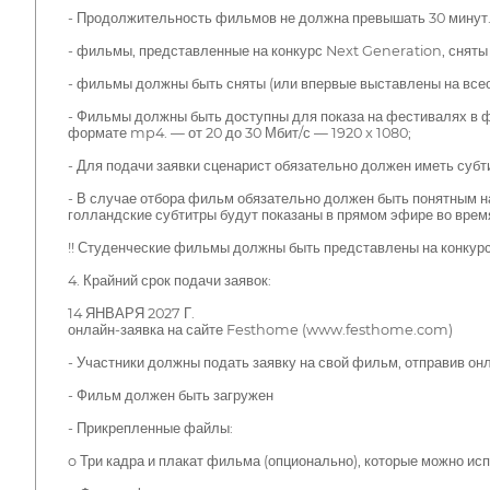
- Продолжительность фильмов не должна превышать 30 минут.
- фильмы, представленные на конкурс Next Generation, сняты
- фильмы должны быть сняты (или впервые выставлены на всеоб
- Фильмы должны быть доступны для показа на фестивалях в ф
формате mp4. — от 20 до 30 Мбит/с — 1920 x 1080;
- Для подачи заявки сценарист обязательно должен иметь субт
- В случае отбора фильм обязательно должен быть понятным на
голландские субтитры будут показаны в прямом эфире во время
!! Студенческие фильмы должны быть представлены на конкурс
4. Крайний срок подачи заявок:
14 ЯНВАРЯ 2027 Г.
онлайн-заявка на сайте Festhome (www.festhome.com)
- Участники должны подать заявку на свой фильм, отправив он
- Фильм должен быть загружен
- Прикрепленные файлы:
o Три кадра и плакат фильма (опционально), которые можно испо