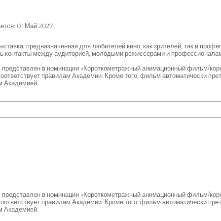
тся: 01 Май 2027
авка, предназначенная для любителей кино, как зрителей, так и професс
ть контакты между аудиторией, молодыми режиссерами и профессионала
ь представлен в номинации «Короткометражный анимационный фильм/кор
соответствует правилам Академии. Кроме того, фильм автоматически пре
м Академией.
ь представлен в номинации «Короткометражный анимационный фильм/кор
соответствует правилам Академии. Кроме того, фильм автоматически пре
м Академией.