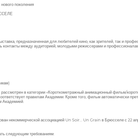
нового поколения
ССЕЛЕ
авка, предназначенная для любителей кино, как зрителей, так и професс
ть контакты между аудиторией, молодыми режиссерами и профессионала
ьмам)
ь рассмотрен в категории «Короткометражный анимационный фильм/коро
соответствует правилам Академии. Кроме того, фильм автоматически пре
м Академией.
н некоммерческой ассоциацией Un Soir... Un Grain в Брюсселе с 22 апре
ать следующим требованиям: