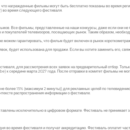
, что награжденные фильмы могут быть бесплатно показаны во время реги
т) во время следующего фестиваля.
мов. Все фильмы, представленные на наши конкурсы, даже если они не 
 и покупателей телевизоров, посещающих рынок. Таким образом, необхо
 не можем гарантировать, что фильм будет включен в рынок короткометр
ок, будет использована для продажи. Если вы хотите заменить его, свяж
стиваля, для рассмотрения всех заявок на предварительный отбор. Толь
be) к середине марта 2027 года. После отправки в комитет фильмы не мог
е более 15% (максимум 2 минуты)) для рекламных целей по телевидению
онтексте распространения информации о фестивале.
тавлены исключительно в цифровом формате. Фестиваль не принимает з
ня во время фестиваля и получат аккредитацию. Фестиваль оплатит част