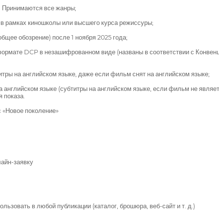
 Принимаются все жанры;
 в рамках киношколы или высшего курса режиссуры;
щее обозрение) после 1 ноября 2025 года;
ормате DCP в незашифрованном виде (названы в соответствии с Конвенц
итры на английском языке, даже если фильм снят на английском языке;
 английском языке (субтитры на английском языке, если фильм не являе
 показа.
 «Новое поколение»
лайн-заявку
льзовать в любой публикации (каталог, брошюра, веб-сайт и т. д.)