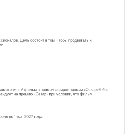
ионалов. Цель состоит в том, чтобы продвигать и
ми.
ткометражный фильм в прямом эфире» премии «Оскар»® без
тендует на премию «Сезар» при условии, что фильм
ля по 1 мая 2027 года.