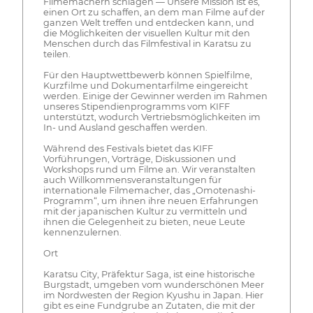
Filmemachern schlagen — Unsere Mission ist es,
einen Ort zu schaffen, an dem man Filme auf der
ganzen Welt treffen und entdecken kann, und
die Möglichkeiten der visuellen Kultur mit den
Menschen durch das Filmfestival in Karatsu zu
teilen.
Für den Hauptwettbewerb können Spielfilme,
Kurzfilme und Dokumentarfilme eingereicht
werden. Einige der Gewinner werden im Rahmen
unseres Stipendienprogramms vom KIFF
unterstützt, wodurch Vertriebsmöglichkeiten im
In- und Ausland geschaffen werden.
Während des Festivals bietet das KIFF
Vorführungen, Vorträge, Diskussionen und
Workshops rund um Filme an. Wir veranstalten
auch Willkommensveranstaltungen für
internationale Filmemacher, das „Omotenashi-
Programm“, um ihnen ihre neuen Erfahrungen
mit der japanischen Kultur zu vermitteln und
ihnen die Gelegenheit zu bieten, neue Leute
kennenzulernen.
Ort
Karatsu City, Präfektur Saga, ist eine historische
Burgstadt, umgeben vom wunderschönen Meer
im Nordwesten der Region Kyushu in Japan. Hier
gibt es eine Fundgrube an Zutaten, die mit der