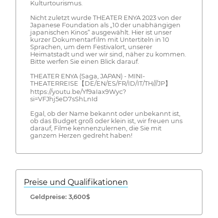
Kulturtourismus.
Nicht zuletzt wurde THEATER ENYA 2023 von der
Japanese Foundation als „10 der unabhängigen
japanischen Kinos“ ausgewählt. Hier ist unser
kurzer Dokumentarfilm mit Untertiteln in 10
Sprachen, um dem Festivalort, unserer
Heimatstadt und wer wir sind, näher zu kommen.
Bitte werfen Sie einen Blick darauf.
THEATER ENYA (Saga, JAPAN) - MINI-
THEATERREISE【DE/EN/ES/FR/ID/IT/TH///JP】
https://youtu.be/Yf9aIax9Wyc?
si=VFJhj5eD7sShLnId
Egal, ob der Name bekannt oder unbekannt ist,
ob das Budget groß oder klein ist, wir freuen uns
darauf, Filme kennenzulernen, die Sie mit
ganzem Herzen gedreht haben!
Preise und Qualifikationen
Geldpreise: 3,600$