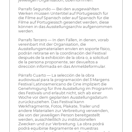
jeweiligen Organisation, übernommen.
Parrafo Segundo — Bei den ausgewählten
Werken müssen Untertitel auf Portugiesisch für
die Filme auf Spanisch oder auf Spanisch für die
Filme auf Portugiesisch gesendet werden; diese
können in das Ausstellungsarchiv aufgenommen
werden.
Parrafo Tercero — In den Fällen, in denen, vorab
vereinbart mit der Organisation, die
Ausstellungsmaterialien envíen en soporte físico,
podrán retirarse en la coordinación del Festival
después de la exhibición de la obra o, a solicitud
de la persona proponente, ser devueltos a
dirección informada en das Anmeldeformular.
Párrafo Cuarto — La selección de la obra
audiovisual para la programación del 3 Margens
Festival Latinoamericano de Cine impliziert die
Genehmigung für Ihre Ausstellung im Programm
des Festivals und erlaubt nicht, sich ab einer
Woche vor dem geplanten Ausstellungsdatum
zurückzuziehen. Das Festival kann
Werkfragmente, Fotos, Plakate, Trailer und
andere Materialien zur Verbreitung verwenden,
die von der jeweiligen Person bereitgestellt
werden, ausschließlich zu institutionellen
Zwecken und zur Verbreitung. La obra podrá
podrá equibirse ítegramente en muestras