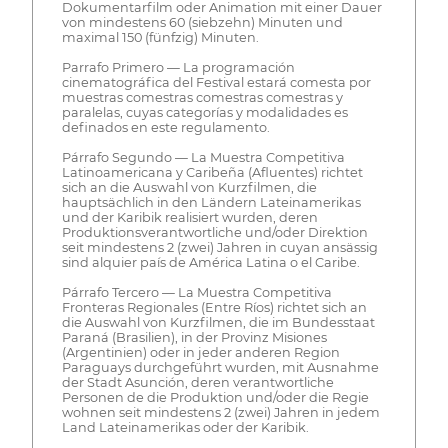
Dokumentarfilm oder Animation mit einer Dauer
von mindestens 60 (siebzehn) Minuten und
maximal 150 (fünfzig) Minuten.
Parrafo Primero — La programación
cinematográfica del Festival estará comesta por
muestras comestras comestras comestras y
paralelas, cuyas categorías y modalidades es
definados en este regulamento.
Párrafo Segundo — La Muestra Competitiva
Latinoamericana y Caribeña (Afluentes) richtet
sich an die Auswahl von Kurzfilmen, die
hauptsächlich in den Ländern Lateinamerikas
und der Karibik realisiert wurden, deren
Produktionsverantwortliche und/oder Direktion
seit mindestens 2 (zwei) Jahren in cuyan ansässig
sind alquier país de América Latina o el Caribe.
Párrafo Tercero — La Muestra Competitiva
Fronteras Regionales (Entre Ríos) richtet sich an
die Auswahl von Kurzfilmen, die im Bundesstaat
Paraná (Brasilien), in der Provinz Misiones
(Argentinien) oder in jeder anderen Region
Paraguays durchgeführt wurden, mit Ausnahme
der Stadt Asunción, deren verantwortliche
Personen de die Produktion und/oder die Regie
wohnen seit mindestens 2 (zwei) Jahren in jedem
Land Lateinamerikas oder der Karibik.