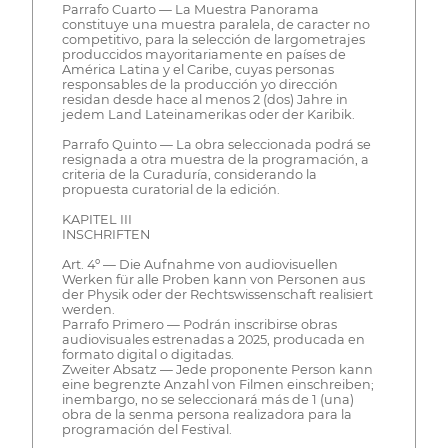
Parrafo Cuarto — La Muestra Panorama
constituye una muestra paralela, de caracter no
competitivo, para la selección de largometrajes
produccidos mayoritariamente en países de
América Latina y el Caribe, cuyas personas
responsables de la producción yo dirección
residan desde hace al menos 2 (dos) Jahre in
jedem Land Lateinamerikas oder der Karibik.
Parrafo Quinto — La obra seleccionada podrá se
resignada a otra muestra de la programación, a
criteria de la Curaduría, considerando la
propuesta curatorial de la edición.
KAPITEL III
INSCHRIFTEN
Art. 4º — Die Aufnahme von audiovisuellen
Werken für alle Proben kann von Personen aus
der Physik oder der Rechtswissenschaft realisiert
werden.
Parrafo Primero — Podrán inscribirse obras
audiovisuales estrenadas a 2025, producada en
formato digital o digitadas.
Zweiter Absatz — Jede proponente Person kann
eine begrenzte Anzahl von Filmen einschreiben;
inembargo, no se seleccionará más de 1 (una)
obra de la senma persona realizadora para la
programación del Festival.