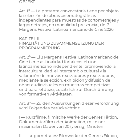
OBJEKT
Art. 1º — La presente convocatoria tiene per objeto
la selección de obras cinematográficas
independientes para muestras de cortometrajes y
largometrajes, en modalidad presencial, del 3
Margens Festival Latinoamericano de Cine 2026.
KAPITEL II
FINALITÄT UND ZUSAMMENSETZUNG DER
PROGRAMMIERUNG
Art. 2º — El 3 Margens Festival Latinoamericano de
Cine tiene as finalidad fortalecer el cine
latinoamericano independiente, promoviendo la
interculturalidad, el intercambio cultural y la
valoración de nuevos realizadores y realizadoras,
mediante la selección, exhibición y difusión de
obras audiovisuales en muestras competitivas
und parallel dazu, zusätzlich zur Durchführung
von formativen Aktivitäten.
Art. 3º — Zu den Auswirkungen dieser Verordnung
wird Folgendes berücksichtigt:
I — Kurzfilme: filmische Werke der Genres Fiktion,
Dokumentarfilm oder Animation, mit einer
maximalen Dauer von 20 (vierzig) Minuten.
II — Largometrajes: Filmwerke der Genres Fiktion,