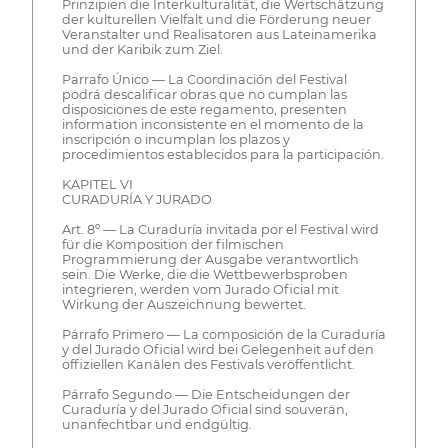
Prinzipien die Interkulturalität, die Wertschätzung
der kulturellen Vielfalt und die Förderung neuer
Veranstalter und Realisatoren aus Lateinamerika
und der Karibik zum Ziel.
Parrafo Único — La Coordinación del Festival
podrá descalificar obras que no cumplan las
disposiciones de este regamento, presenten
information inconsistente en el momento de la
inscripción o incumplan los plazos y
procedimientos establecidos para la participación.
KAPITEL VI
CURADURÍA Y JURADO
Art. 8º — La Curaduría invitada por el Festival wird
für die Komposition der filmischen
Programmierung der Ausgabe verantwortlich
sein. Die Werke, die die Wettbewerbsproben
integrieren, werden vom Jurado Oficial mit
Wirkung der Auszeichnung bewertet.
Párrafo Primero — La composición de la Curaduría
y del Jurado Oficial wird bei Gelegenheit auf den
offiziellen Kanälen des Festivals veröffentlicht.
Párrafo Segundo — Die Entscheidungen der
Curaduría y del Jurado Oficial sind souverän,
unanfechtbar und endgültig.