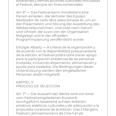
itinerantes y demás acciones culturales vinculadas
al Festival, siempre sin fines comerciales.
Art. 6º — Das Festival kann mindestens eine
Person einladen, die Vertreter des Equipo
Realizador de cada obra seleccionada ist, um an
der Präsentation und Sitzung der Ausstellung des
Werkes teilzunehmen, und zwar nach Datum
und Uhrzeit, die zuvor von der Organisation
festgelegt und in der offiziellen
Programmplanung veröffentlicht wurde.
Einziger Absatz — A criteria de la organización y
de acuerdo con la disponibilidad presupuestaria
de la edición, el Festival podrá odrá orecer apoyo
para la participación presencial de las personas
invitadas, incluendo alojamiento, alimentación y
ayuda para traslados. Die Bedingungen dieser
Unterstützung werden den eingeladenen
Personen direkt mitgeteilt.
KAPITEL V
PROCESO DE SELECCIÓN
Art. 7º — Die Auswahl der Werke wird von einer
vom Festival eingeladenen Kuratorik
durchgeführt, basierend auf den Kriterien
artisticos, estéticos, culturales y de adecuación a la
propuesta curatorial de la edición. Das 3 Margens
Festival Latinoamericano de Cine hat als