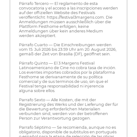
Párrafo Tercero — El reglamento de esta
convocatoria y el acceso a las inscripciones werden
auf der offiziellen Website des Festivals
veröffentlicht: https://festival3margens.com. Die
Anmeldungen müssen ausschließlich über die
Plattform Festhome erfolgen; keine
Anmeldungen über kein anderes Medium
werden akzeptiert.
Párrafo Cuarto — Die Einschreibungen werden
vom 15. Juli 2026 bis 23:59 Uhr am 20. August 2026,
gemäß der Zeit von Brasilia (DF), geöffnet sein.
Párrafo Quinto — El 3 Margens Festival
Latinoamericano de Cine no cobra tasa de inción.
Los eventes importes cobrados por la plataforma
Festhome se derivanamente de su política
comercial y de sus terminos de uso, sin que el
Festival tenga responsabilidad ni injerencia
alguna sobre ellos.
Parrafo Sexto — Alle Kosten, die mit der
Registrierung des Werks und der Lieferung der für
die Bewertung erforderlichen Materialien
verbunden sind, werden von der betroffenen
Person zur Verantwortung gezogen.
Parrafo Séptimo — Se recomienda, aunque no es
obligatorio, disponible de subtitulos en portugués
o español para la etapa de selección de las obras.