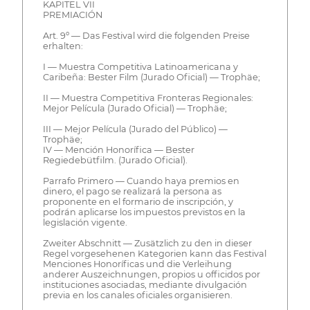
KAPITEL VII
PREMIACIÓN
Art. 9º — Das Festival wird die folgenden Preise
erhalten:
I — Muestra Competitiva Latinoamericana y
Caribeña: Bester Film (Jurado Oficial) — Trophäe;
II — Muestra Competitiva Fronteras Regionales:
Mejor Película (Jurado Oficial) — Trophäe;
III — Mejor Película (Jurado del Público) —
Trophäe;
IV — Mención Honorífica — Bester
Regiedebütfilm. (Jurado Oficial).
Parrafo Primero — Cuando haya premios en
dinero, el pago se realizará la persona as
proponente en el formario de inscripción, y
podrán aplicarse los impuestos previstos en la
legislación vigente.
Zweiter Abschnitt — Zusätzlich zu den in dieser
Regel vorgesehenen Kategorien kann das Festival
Menciones Honoríficas und die Verleihung
anderer Auszeichnungen, propios u officidos por
instituciones asociadas, mediante divulgación
previa en los canales oficiales organisieren.