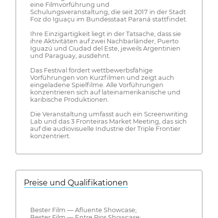
eine Filmvorführung und
Schulungsveranstaltung, die seit 2017 in der Stadt
Foz do Iguaçu im Bundesstaat Paraná stattfindet.
Ihre Einzigartigkeit liegt in der Tatsache, dass sie
ihre Aktivitäten auf zwei Nachbarländer, Puerto
Iguazú und Ciudad del Este, jeweils Argentinien
und Paraguay, ausdehnt.
Das Festival fördert wettbewerbsfähige
Vorführungen von Kurzfilmen und zeigt auch
eingeladene Spielfilme. Alle Vorführungen
konzentrieren sich auf lateinamerikanische und
karibische Produktionen.
Die Veranstaltung umfasst auch ein Screenwriting
Lab und das 3 Fronteiras Market Meeting, das sich
auf die audiovisuelle Industrie der Triple Frontier
konzentriert.
Preise und Qualifikationen
Bester Film — Afluente Showcase;
Bester Film — Entre Rios Showcase;