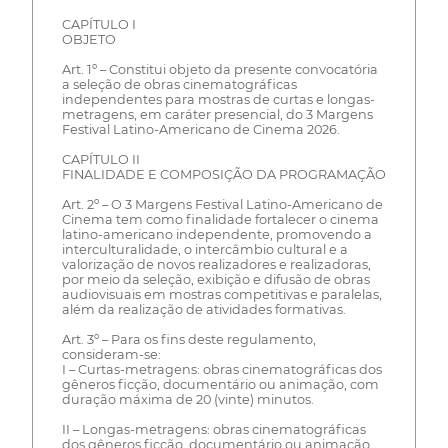
CAPÍTULO I
OBJETO
Art. 1º – Constitui objeto da presente convocatória
a seleção de obras cinematográficas
independentes para mostras de curtas e longas-
metragens, em caráter presencial, do 3 Margens
Festival Latino-Americano de Cinema 2026.
CAPÍTULO II
FINALIDADE E COMPOSIÇÃO DA PROGRAMAÇÃO
Art. 2º – O 3 Margens Festival Latino-Americano de
Cinema tem como finalidade fortalecer o cinema
latino-americano independente, promovendo a
interculturalidade, o intercâmbio cultural e a
valorização de novos realizadores e realizadoras,
por meio da seleção, exibição e difusão de obras
audiovisuais em mostras competitivas e paralelas,
além da realização de atividades formativas.
Art. 3º – Para os fins deste regulamento,
consideram-se:
I – Curtas-metragens: obras cinematográficas dos
gêneros ficção, documentário ou animação, com
duração máxima de 20 (vinte) minutos.
II – Longas-metragens: obras cinematográficas
dos gêneros ficção, documentário ou animação,