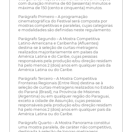
com duração mínima de 60 (sessenta) minutos e
máxima de 150 (cento e cinquenta) minutos.
Parágrafo Primeiro – A programação
cinematográfica do Festival será composta por
mostras competitivas e paralelas, cujas categorias
e modalidades são definidas neste regulamento.
Parágrafo Segundo – A Mostra Competitiva
Latino-Americana e Caribenha (Afluentes)
destina-se à seleção de curtas-metragens
realizados majoritariamente em países da
América Latina e do Caribe, cujas pessoas
responsáveis pela produção e/ou direção residam
há pelo menos 2 (dois) anos em qualquer país da
América Latina ou do Caribe.
Parágrafo Terceiro – A Mostra Competitiva
Fronteiras Regionais (Entre Rios) destina-se à
seleção de curtas-metragens realizados no Estado
do Paraná (Brasil), na Província de Misiones
(Argentina) ou em qualquer região do Paraguai,
exceto a cidade de Assunção, cujas pessoas
responsáveis pela produção e/ou direção residam
há pelo menos 2 (dois) anos em qualquer país da
América Latina ou do Caribe.
Parágrafo Quarto – A Mostra Panorama constitui
uma mostra paralela, de caráter não competitivo,
destinada à seleção de longas-metragens