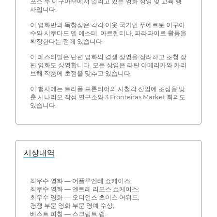
포스 두 이구아수에서 열리고 있는 영화 상영 및 교육 행
사입니다.
이 영화만의 독창성은 각각 이웃 국가인 푸에르토 이구아
수와 시우다드 델 에스테, 아르헨티나, 파라과이로 활동을
확장한다는 점에 있습니다.
이 페스티벌은 단편 영화의 경쟁 상영을 장려하고 초청 장
편 영화도 상영합니다. 모든 상영은 라틴 아메리카와 카리
브해 작품에 초점을 맞추고 있습니다.
이 행사에는 트리플 프론티어의 시청각 산업에 초점을 맞
춘 시나리오 작성 연구소와 3 Fronteiras Market 회의도
있습니다.
시상내역
최우수 영화 — 어플루엔테 쇼케이스;
최우수 영화 — 엔트레 리오스 쇼케이스;
최우수 영화 — 오디언스 초이스 어워드;
경쟁 부문 영화 부문 영예 수상;
베스트 피칭 — 스크립트 랩.