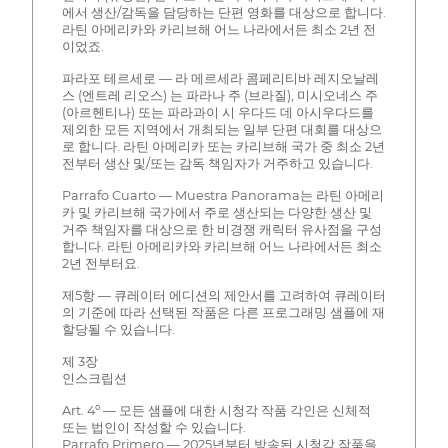
에서 생산/감독을 담당하는 단편 영화를 대상으로 합니다.
라틴 아메리카와 카리브해 어느 나라에서든 최소 2년 전
이었죠.
파라포 테르세로 — 라 메르세라 콤페리티바 레지오날레
스 (엔트레 리오스) 는 파라나 주 (브라질), 미시오네스 주
(아르헨티나) 또는 파라과이 시 우다드 데 아시우다드를
제외한 모든 지역에서 개최되는 일부 단편 대회를 대상으
로 합니다. 라틴 아메리카 또는 카리브해 국가 중 최소 2년
전부터 생산 및/또는 감독 책임자가 거주하고 있습니다.
Parrafo Cuarto — Muestra Panorama는 라틴 아메리
카 및 카리브해 국가에서 주로 생산되는 다양한 생산 및
거주 책임자를 대상으로 한 비경쟁 캐릭터 유사점을 구성
합니다. 라틴 아메리카와 카리브해 어느 나라에서든 최소
2년 전부터요.
제5항 — 큐레이터 에디션의 제안서를 고려하여 큐레이터
의 기준에 따라 선택된 작품은 다른 프로그래밍 샘플에 재
할당될 수 있습니다.
제 3장
인스크립션
Art. 4º — 모든 샘플에 대한 시청각 작품 각인은 신체적
또는 법인이 작성할 수 있습니다.
Parrafo Primero — 2025년부터 방송된 시청각 작품을