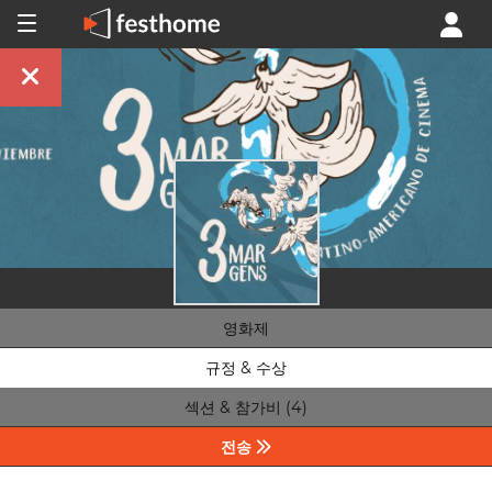
영화제
규정 & 수상
섹션 & 참가비 (4)
전송