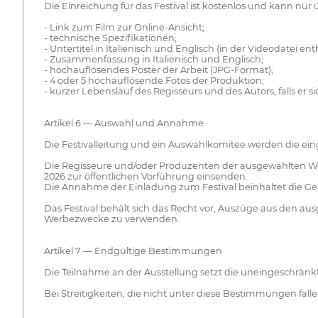
Die Einreichung für das Festival ist kostenlos und kann nu
- Link zum Film zur Online-Ansicht;
- technische Spezifikationen;
- Untertitel in Italienisch und Englisch (in der Videodatei ent
- Zusammenfassung in Italienisch und Englisch;
- hochauflösendes Poster der Arbeit (JPG-Format);
- 4 oder 5 hochauflösende Fotos der Produktion;
- kurzer Lebenslauf des Regisseurs und des Autors, falls er 
Artikel 6 — Auswahl und Annahme
Die Festivalleitung und ein Auswahlkomitee werden die ei
Die Regisseure und/oder Produzenten der ausgewählten We
2026 zur öffentlichen Vorführung einsenden.
Die Annahme der Einladung zum Festival beinhaltet die G
Das Festival behält sich das Recht vor, Auszüge aus den 
Werbezwecke zu verwenden.
Artikel 7 — Endgültige Bestimmungen
Die Teilnahme an der Ausstellung setzt die uneingeschränkt
Bei Streitigkeiten, die nicht unter diese Bestimmungen fal