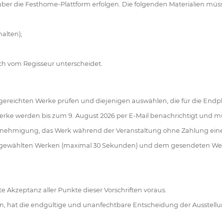
r über die Festhome-Plattform erfolgen. Die folgenden Materialien mü
halten);
sich vom Regisseur unterscheidet.
ngereichten Werke prüfen und diejenigen auswählen, die für die End
rke werden bis zum 9. August 2026 per E-Mail benachrichtigt und m
enehmigung, das Werk während der Veranstaltung ohne Zahlung eine
ausgewählten Werken (maximal 30 Sekunden) und dem gesendeten Werb
e Akzeptanz aller Punkte dieser Vorschriften voraus.
len, hat die endgültige und unanfechtbare Entscheidung der Ausstell