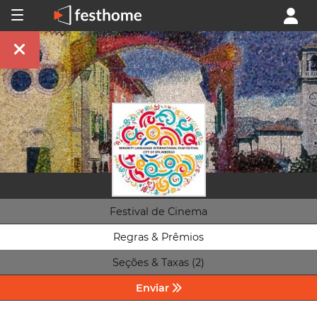
Festival de Cinema
Regras & Prêmios
Seções & Taxas (2)
Enviar