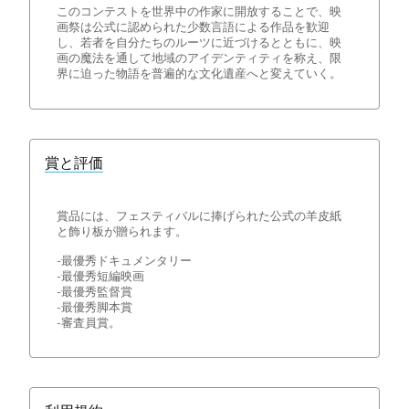
このコンテストを世界中の作家に開放することで、映
画祭は公式に認められた少数言語による作品を歓迎
し、若者を自分たちのルーツに近づけるとともに、映
画の魔法を通して地域のアイデンティティを称え、限
界に迫った物語を普遍的な文化遺産へと変えていく。
賞と評価
賞品には、フェスティバルに捧げられた公式の羊皮紙
と飾り板が贈られます。
-最優秀ドキュメンタリー
-最優秀短編映画
-最優秀監督賞
-最優秀脚本賞
-審査員賞。