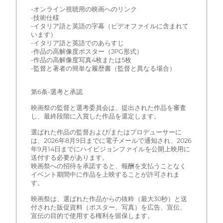
-オンライン視聴用の映画へのリンク
-技術仕様
-イタリア語と英語の字幕（ビデオファイルに含まれて
います）
-イタリア語と英語でのあらすじ
-作品の高解像度ポスター（JPG形式）
-作品の高解像度写真4枚または5枚
-監督と著者の簡単な履歴書（監督と異なる場合）
第6条-選考と承認
映画祭の監督と選考委員会は、提出された作品を審査
し、最終段階に入賞した作品を選定します。
選ばれた作品の監督および/またはプロデューサーに
は、2026年8月9日までに電子メールで通知され、2026
年9月14日までにハイビジョンファイルを公開上映用に
送付する必要があります。
映画祭への招待を承諾すると、報酬を支払うことなく
イベント期間中に作品を上映することが許可されま
す。
映画祭は、選ばれた作品からの抜粋（最大30秒）と送
付された販促資料（ポスター、写真）を広告、宣伝、
宣伝の目的で使用する権利を留保します。