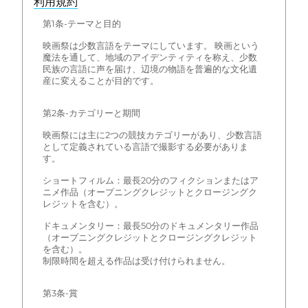
利用規約
第1条-テーマと目的
映画祭は少数言語をテーマにしています。 映画という
魔法を通して、地域のアイデンティティを称え、少数
民族の言語に声を届け、辺境の物語を普遍的な文化遺
産に変えることが目的です。
第2条-カテゴリーと期間
映画祭には主に2つの競技カテゴリーがあり、少数言語
として定義されている言語で撮影する必要がありま
す。
ショートフィルム：最長20分のフィクションまたはア
ニメ作品（オープニングクレジットとクロージングク
レジットを含む）。
ドキュメンタリー：最長50分のドキュメンタリー作品
（オープニングクレジットとクロージングクレジット
を含む）。
制限時間を超える作品は受け付けられません。
第3条-賞