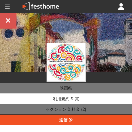
映画祭
利用規約 & 賞
セクション & 料金 (2)
送信