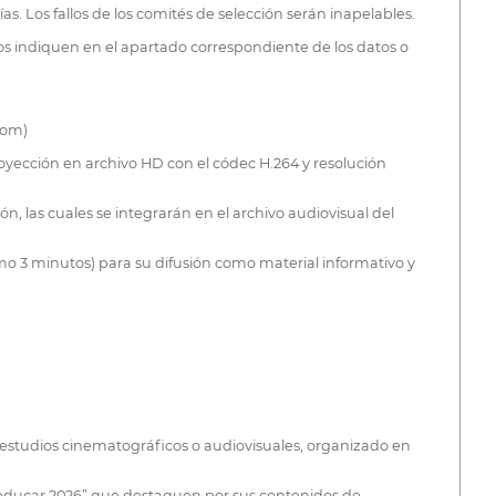
as. Los fallos de los comités de selección serán inapelables.
nos indiquen en el apartado correspondiente de los datos o
com)
yección en archivo HD con el códec H.264 y resolución
n, las cuales se integrarán en el archivo audiovisual del
imo 3 minutos) para su difusión como material informativo y
 estudios cinematográficos o audiovisuales, organizado en
a educar 2026” que destaquen por sus contenidos de