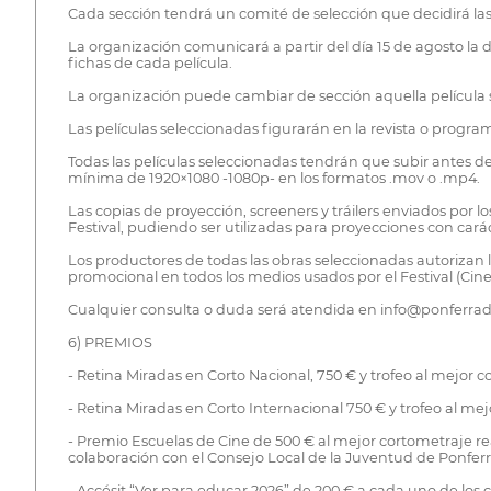
Cada sección tendrá un comité de selección que decidirá las ob
La organización comunicará a partir del día 15 de agosto la 
fichas de cada película.
La organización puede cambiar de sección aquella película
Las películas seleccionadas figurarán en la revista o progra
Todas las películas seleccionadas tendrán que subir antes 
mínima de 1920×1080 -1080p- en los formatos .mov o .mp4.
Las copias de proyección, screeners y tráilers enviados por l
Festival, pudiendo ser utilizadas para proyecciones con carác
Los productores de todas las obras seleccionadas autorizan l
promocional en todos los medios usados por el Festival (Cines,
Cualquier consulta o duda será atendida en info@ponferrad
6) PREMIOS
- Retina Miradas en Corto Nacional, 750 € y trofeo al mejor c
- Retina Miradas en Corto Internacional 750 € y trofeo al me
- Premio Escuelas de Cine de 500 € al mejor cortometraje r
colaboración con el Consejo Local de la Juventud de Ponfer
- Accésit “Ver para educar 2026” de 200 € a cada uno de lo