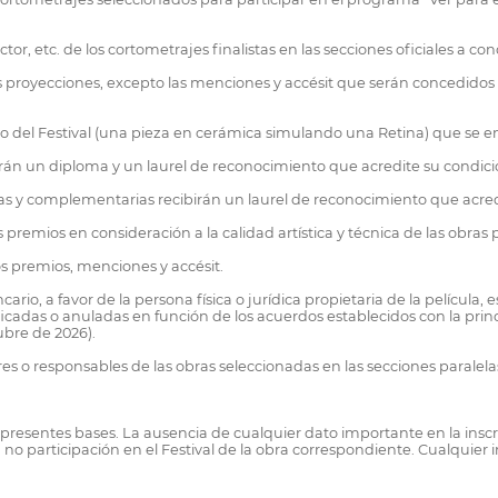
ctor, etc. de los cortometrajes finalistas en las secciones oficiales a con
s proyecciones, excepto las menciones y accésit que serán concedidos p
vo del Festival (una pieza en cerámica simulando una Retina) que se e
birán un diploma y un laurel de reconocimiento que acredite su condici
alelas y complementarias recibirán un laurel de reconocimiento que acred
 premios en consideración a la calidad artística y técnica de las obras
os premios, menciones y accésit.
, a favor de la persona física o jurídica propietaria de la película, 
adas o anuladas en función de los acuerdos establecidos con la princ
ubre de 2026).
 o responsables de las obras seleccionadas en las secciones paralelas p
s presentes bases. La ausencia de cualquier dato importante en la inscr
no participación en el Festival de la obra correspondiente. Cualquier 