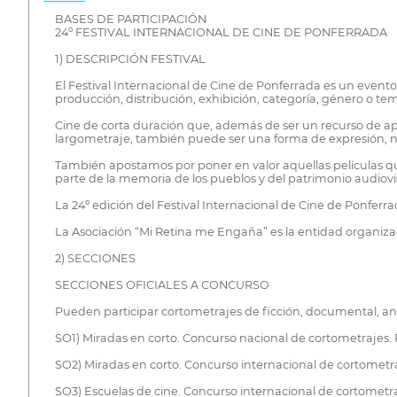
BASES DE PARTICIPACIÓN
24º FESTIVAL INTERNACIONAL DE CINE DE PONFERRADA
1) DESCRIPCIÓN FESTIVAL
El Festival Internacional de Cine de Ponferrada es un event
producción, distribución, exhibición, categoría, género o tem
Cine de corta duración que, además de ser un recurso de apr
largometraje, también puede ser una forma de expresión, n
También apostamos por poner en valor aquellas películas que
parte de la memoria de los pueblos y del patrimonio audiov
La 24º edición del Festival Internacional de Cine de Ponferr
La Asociación “Mi Retina me Engaña” es la entidad organiz
2) SECCIONES
SECCIONES OFICIALES A CONCURSO
Pueden participar cortometrajes de ficción, documental, an
SO1) Miradas en corto. Concurso nacional de cortometrajes. 
SO2) Miradas en corto. Concurso internacional de cortometra
SO3) Escuelas de cine. Concurso internacional de cortometr