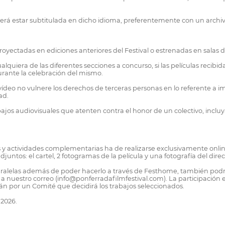
eberá estar subtitulada en dicho idioma, preferentemente con un archi
royectadas en ediciones anteriores del Festival o estrenadas en salas d
ualquiera de las diferentes secciones a concurso, si las películas reci
durante la celebración del mismo.
ídeo no vulnere los derechos de terceras personas en lo referente a im
ad.
jos audiovisuales que atenten contra el honor de un colectivo, incluya
ales y actividades complementarias ha de realizarse exclusivamente on
untos: el cartel, 2 fotogramas de la película y una fotografía del dire
paralelas además de poder hacerlo a través de Festhome, también podrán
 a nuestro correo (info@ponferradafilmfestival.com). La participación 
án por un Comité que decidirá los trabajos seleccionados.
 2026.