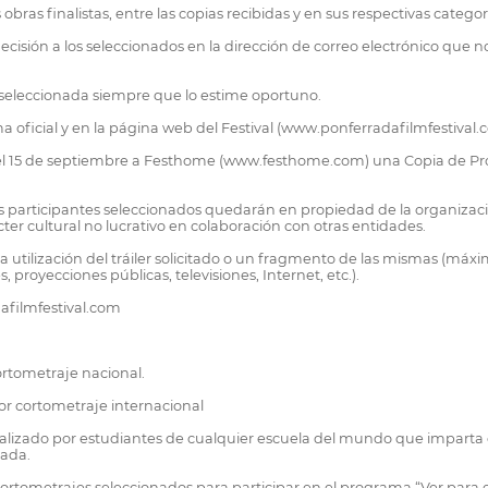
ras finalistas, entre las copias recibidas y en sus respectivas categorí
decisión a los seleccionados en la dirección de correo electrónico que 
 seleccionada siempre que lo estime oportuno.
ma oficial y en la página web del Festival (www.ponferradafilmfestival.
del 15 de septiembre a Festhome (www.festhome.com) una Copia de Pro
os participantes seleccionados quedarán en propiedad de la organizació
ter cultural no lucrativo en colaboración con otras entidades.
a utilización del tráiler solicitado o un fragmento de las mismas (máx
 proyecciones públicas, televisiones, Internet, etc.).
afilmfestival.com
ortometraje nacional.
jor cortometraje internacional
ealizado por estudiantes de cualquier escuela del mundo que imparta
rada.
s cortometrajes seleccionados para participar en el programa “Ver par