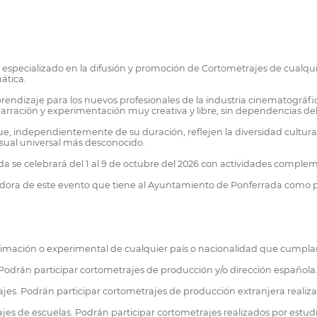
o especializado en la difusión y promoción de Cortometrajes de cualq
ática.
endizaje para los nuevos profesionales de la industria cinematográfi
arración y experimentación muy creativa y libre, sin dependencias de
, independientemente de su duración, reflejen la diversidad cultural
isual universal más desconocido.
ada se celebrará del 1 al 9 de octubre del 2026 con actividades comple
adora de este evento que tiene al Ayuntamiento de Ponferrada como p
imación o experimental de cualquier país o nacionalidad que cumplan 
Podrán participar cortometrajes de producción y/o dirección española. 
jes. Podrán participar cortometrajes de producción extranjera realiza
ajes de escuelas. Podrán participar cortometrajes realizados por est