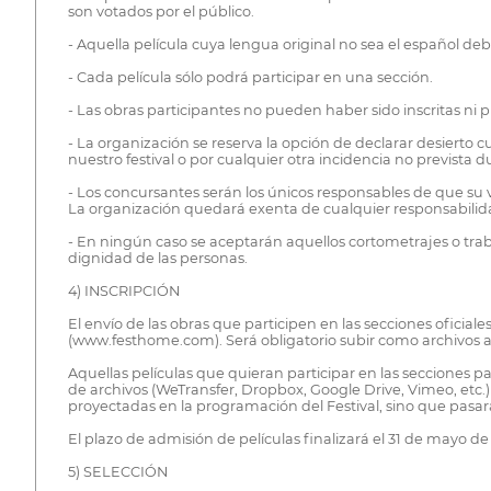
son votados por el público.
- Aquella película cuya lengua original no sea el español d
- Cada película sólo podrá participar en una sección.
- Las obras participantes no pueden haber sido inscritas ni p
- La organización se reserva la opción de declarar desierto c
nuestro festival o por cualquier otra incidencia no prevista 
- Los concursantes serán los únicos responsables de que su v
La organización quedará exenta de cualquier responsabilid
- En ningún caso se aceptarán aquellos cortometrajes o traba
dignidad de las personas.
4) INSCRIPCIÓN
El envío de las obras que participen en las secciones ofici
(www.festhome.com). Será obligatorio subir como archivos adj
Aquellas películas que quieran participar en las secciones 
de archivos (WeTransfer, Dropbox, Google Drive, Vimeo, etc.)
proyectadas en la programación del Festival, sino que pasar
El plazo de admisión de películas finalizará el 31 de mayo de
5) SELECCIÓN