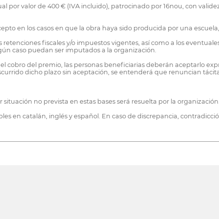
al por valor de 400 € (IVA incluido), patrocinado por 16nou, con validez
excepto en los casos en que la obra haya sido producida por una escuel
s retenciones fiscales y/o impuestos vigentes, así como a los eventual
ngún caso puedan ser imputados a la organización.
 el cobro del premio, las personas beneficiarias deberán aceptarlo 
scurrido dicho plazo sin aceptación, se entenderá que renuncian táci
r situación no prevista en estas bases será resuelta por la organización
es en catalán, inglés y español. En caso de discrepancia, contradicció