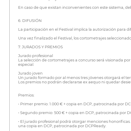
En caso de que existan inconvenientes con este sistema, 
6. DIFUSIÓN
La participación en el Festival implica la autorización para 
Una vez finalizado el Festival, los cortometrajes seleccionad
7. JURADOS Y PREMIOS
Jurado profesional
La selección de cortometrajes a concurso será visionada por
especial.
Jurado joven
Un jurado formado por al menos tres jóvenes otorgará el te
Los premios no podrán declararse ex aequo ni quedar desiert
Premios:
• Primer premio: 1.000 € + copia en DCP, patrocinada por D
• Segundo premio: 500 € + copia en DCP, patrocinada por 
• El jurado profesional podrá otorgar menciones honorífica
una copia en DCP, patrocinada por DCPReady.