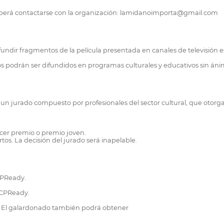
deberá contactarse con la organización: lamidanoimporta@gmail.com
difundir fragmentos de la película presentada en canales de televisión 
os podrán ser difundidos en programas culturales y educativos sin ánim
 un jurado compuesto por profesionales del sector cultural, que otorg
rcer premio o premio joven.
os. La decisión del jurado será inapelable.
CPReady.
DCPReady.
s. El galardonado también podrá obtener