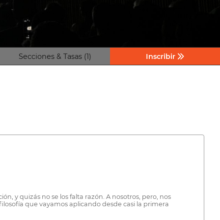
Secciones & Tasas (1)
Inscribir
n, y quizás no se los falta razón. A nosotros, pero, nos
 filosofía que vayamos aplicando desde casi la primera