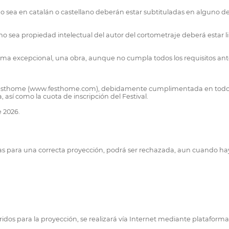
l no sea en catalán o castellano deberán estar subtituladas en alguno de
 no sea propiedad intelectual del autor del cortometraje deberá estar l
 forma excepcional, una obra, aunque no cumpla todos los requisitos 
rma Festhome (www.festhome.com), debidamente cumplimentada en todos
 así como la cuota de inscripción del Festival.
e 2026.
arias para una correcta proyección, podrá ser rechazada, aun cuando ha
queridos para la proyección, se realizará vía Internet mediante plata