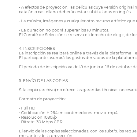
• A efectos de proyección, las películas cuya versión origina
catalán o castellano deberán estar subtituladas en inglés.
• La música, imágenes y cualquier otro recurso artístico que
• La duración no podrá superar los 10 minutos.
El Comité de Selección se reserva el derecho de elegir, de
4. INSCRIPCIONES
La inscripción se realizará online a través de la platafo
El participante asumirá los gastos derivados de la plataforma,
El periodo de inscripción va del 8 de junio al 16 de octubre d
5. ENVÍO DE LAS COPIAS
Si la copia (archivo) no ofrece las garantías técnicas neces
Formato de proyección:
• Full HD
• Codificación H.264 en contenedores .mov o .mp4
• Resolución 1080i/p
• Bitrate: 30 Mbps CBR
El envío de las copias seleccionadas, con los subtítulos re
mes antes de la proyección.