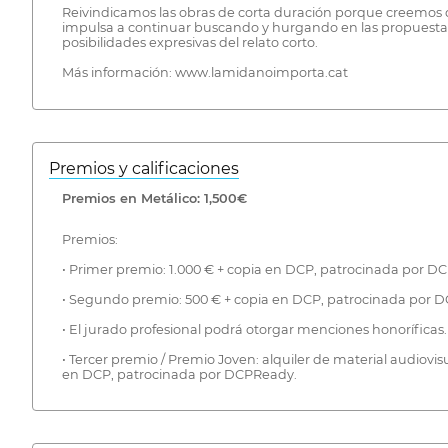
Reivindicamos las obras de corta duración porque creemos q
impulsa a continuar buscando y hurgando en las propuestas 
posibilidades expresivas del relato corto.
Más información: www.lamidanoimporta.cat
Premios y calificaciones
Premios en Metálico: 1,500€
Premios:
• Primer premio: 1.000 € + copia en DCP, patrocinada por D
• Segundo premio: 500 € + copia en DCP, patrocinada por 
• El jurado profesional podrá otorgar menciones honorífic
• Tercer premio / Premio Joven: alquiler de material audiovisu
en DCP, patrocinada por DCPReady.