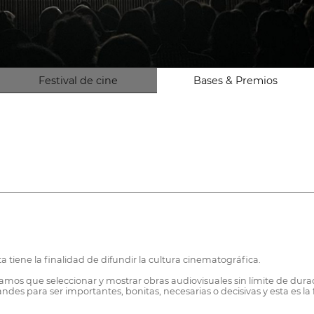
Festival de cine
Bases & Premios
 tiene la finalidad de difundir la cultura cinematográfica.
mos que seleccionar y mostrar obras audiovisuales sin límite de duració
des para ser importantes, bonitas, necesarias o decisivas y esta es la