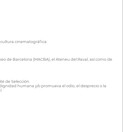
a cultura cinematográfica.
neo de Barcelona (MACBA), el Ateneu del Raval, así como de
té de Selección.
la dignidad humana y/o promueva el odio, el desprecio o la
l.