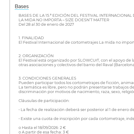
Bases
BASES DE LA 15.ª EDICIÓN DEL FESTIVAL INTERNACIONA
LA MIDA NO IMPORTA – SIZE DOESN’T MATTER
Del 28 al 30 de enero de 2027
1. FINALIDAD
El Festival Internacional de cortometrajes La mida no import
2. ORGANIZACIÓN
El Festival está organizado por SLOWCUrT, con el apoyo de 
otras asociaciones y colectivos del barrio del Raval (Barcelona
3. CONDICIONES GENERALES
Pueden participar todos los cortometrajes de ficción, anim
La temática es libre, pero no podrán presentarse trabajos de 
discriminación por motivos de nacimiento, raza, sexo, religió
Cláusulas de participación:
• La fecha de realización deberá ser posterior al 1 de enero d
• Existe una cuota de inscripción por cada cortometraje, inde
o Hasta el 18/09/2026: 2 €
o A partir de esa fecha: 3 €