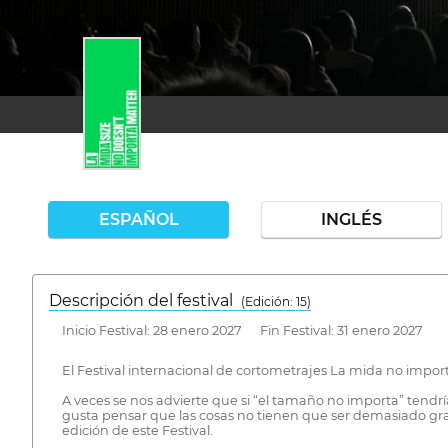
ESPAÑOL
INGLÉS
Descripción del festival
( Edición: 15)
Inicio Festival: 28 enero 2027 Fin Festival: 31 enero 2027
El Festival internacional de cortometrajes La mida no importa
A veces se nos advierte que si “el tamaño no importa” tendría
gusta pensar que las cosas no tienen que ser demasiado gran
edición de este Festival.